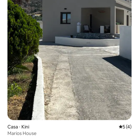
Casa ⋅ Kini
5 de uma 
5 (4)
Marios House