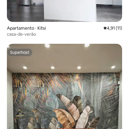
Apartamento ⋅ Kítsi
4,91 de uma a
4,91 (11)
casa-de-verão
Superhost
Superhost