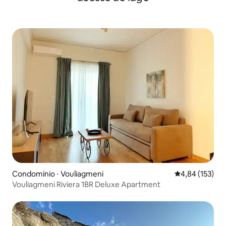
Condomínio ⋅ Vouliagmeni
4,84 de uma av
4,84 (153)
Vouliagmeni Riviera 1BR Deluxe Apartment