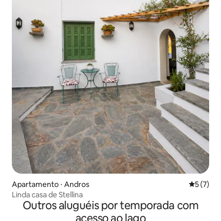
Apartamento ⋅ Andros
5 de uma 
5 (7)
Linda casa de Stellina
Outros aluguéis por temporada com
acesso ao lago