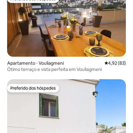
Preferido dos hóspedes
Apartamento ⋅ Vouliagmeni
4,92 de uma a
4,92 (83)
Ótimo terraço e vista perfeita em Vouliagmeni
Preferido dos hóspedes
Preferido dos hóspedes