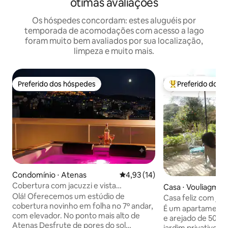
ótimas avaliações
Os hóspedes concordam: estes aluguéis por
temporada de acomodações com acesso a lago
foram muito bem avaliados por sua localização,
limpeza e muito mais.
Preferido dos hóspedes
Preferido dos 
Preferido dos hóspedes
Entre os melhore
Condomínio ⋅ Atenas
4,93 de uma avaliação média de
4,93 (14)
Cobertura com jacuzzi e vista
Casa ⋅ Vouliagmen
panorâmica!
Olá! Oferecemos um estúdio de
Casa feliz com jard
cobertura novinho em folha no 7º andar,
Localização única.
É um apartamento
com elevador. No ponto mais alto de
e arejado de 50 m
Atenas Desfrute de pores do sol
jardim privativo 