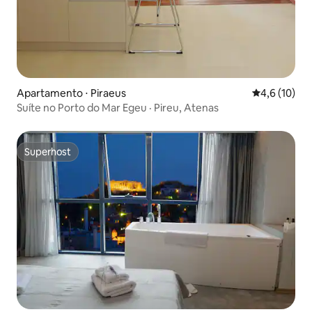
Apartamento ⋅ Piraeus
4,6 de uma a
4,6 (10)
Suíte no Porto do Mar Egeu · Pireu, Atenas
Superhost
Superhost