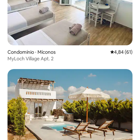
Condomínio ⋅ Míconos
4,84 de uma a
4,84 (61)
MyLoch Village Apt. 2