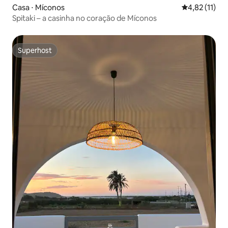
Casa ⋅ Míconos
4,82 de uma a
4,82 (11)
Spitaki – a casinha no coração de Míconos
Superhost
Superhost