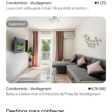
Condomínio ⋅ Vouliagmeni
5 de uma a
5 (21)
Luxo com vista para o mar | Área Astir e centro
Vouliagmeni
Superhost
Superhost
Condomínio ⋅ Vouliagmeni
4,76 de uma a
4,76 (66)
Beleza à beira-mar a 5 minutos da Praia de Vouliagmeni
Destinos para conhecer