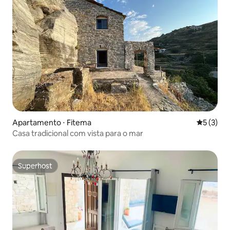
Apartamento ⋅ Fitema
5 de uma 
5 (3)
Casa tradicional com vista para o mar
Superhost
Superhost