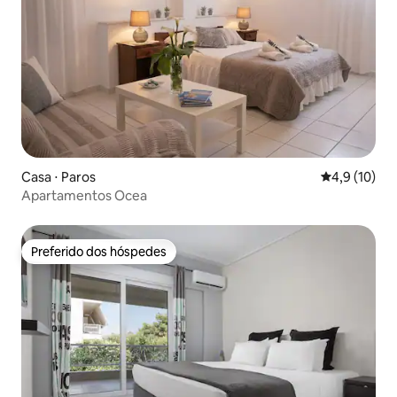
Casa ⋅ Paros
4,9 de uma a
4,9 (10)
Apartamentos Ocea
Preferido dos hóspedes
Preferido dos hóspedes