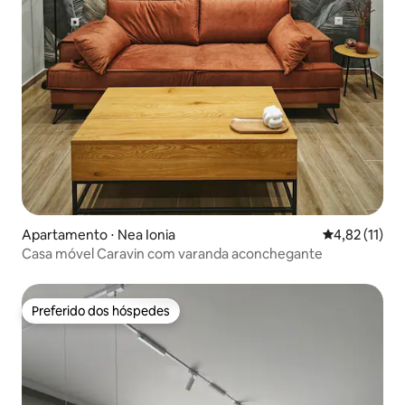
Apartamento ⋅ Nea Ionia
4,82 de uma a
4,82 (11)
Casa móvel Caravin com varanda aconchegante
Preferido dos hóspedes
Preferido dos hóspedes