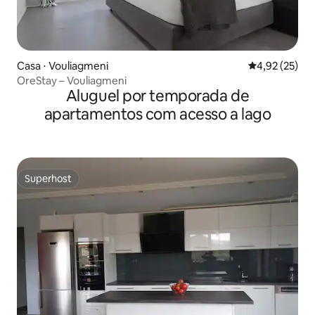
Casa ⋅ Vouliagmeni
4,92 de uma a
4,92 (25)
OreStay – Vouliagmeni
Aluguel por temporada de
apartamentos com acesso a lago
Superhost
Superhost