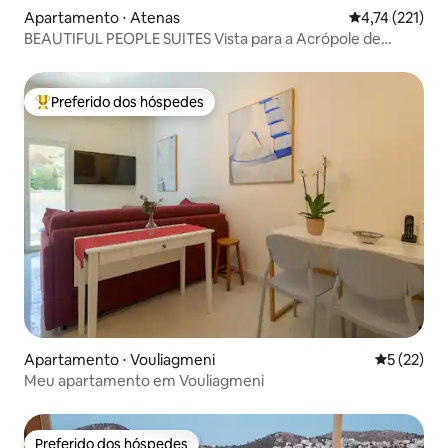
Apartamento ⋅ Atenas
4,74 de uma av
4,74 (221)
ΒEAUTIFUL PEOPLE SUITES Vista para a Acrópole de
Atenas
Preferido dos hóspedes
Entre os melhores preferidos dos hóspedes
Apartamento ⋅ Vouliagmeni
5 de uma a
5 (22)
Meu apartamento em Vouliagmeni
Preferido dos hóspedes