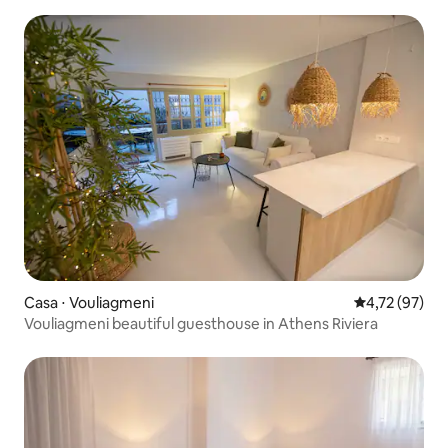
Casa ⋅ Vouliagmeni
4,72 de uma a
4,72 (97)
Vouliagmeni beautiful guesthouse in Athens Riviera