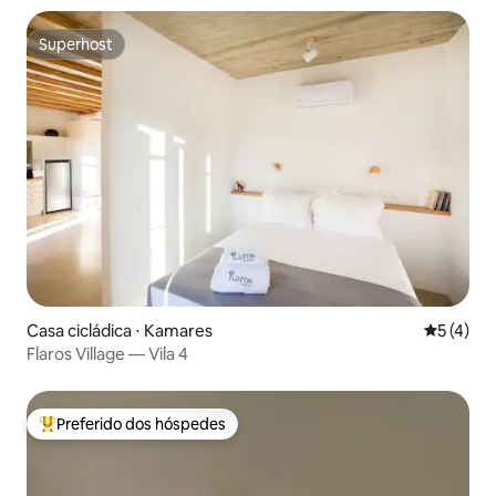
Superhost
Superhost
Casa cicládica ⋅ Kamares
5 de uma 
5 (4)
Flaros Village — Vila 4
Preferido dos hóspedes
Entre os melhores preferidos dos hóspedes