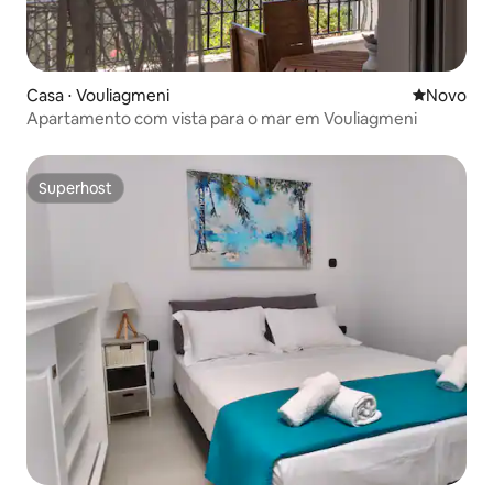
Casa ⋅ Vouliagmeni
Novo lugar
Novo
Apartamento com vista para o mar em Vouliagmeni
Superhost
Superhost