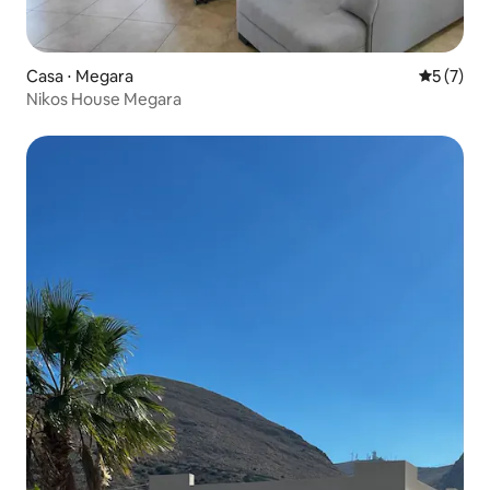
Casa ⋅ Megara
5 de uma 
5 (7)
Nikos House Megara