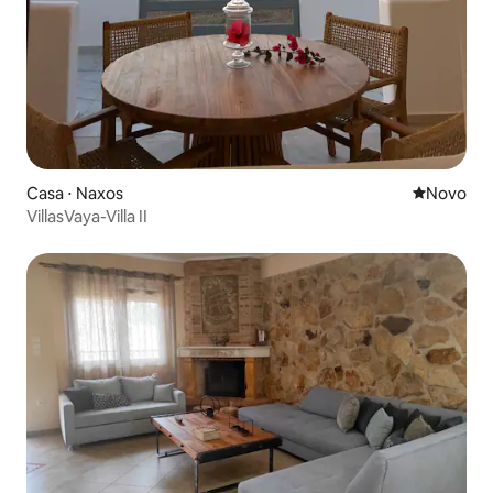
Casa ⋅ Naxos
Novo lugar
Novo
VillasVaya-Villa II