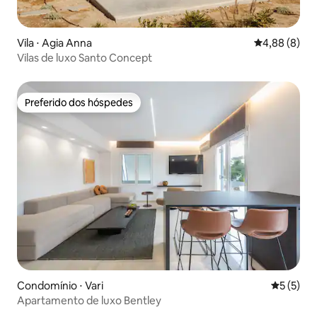
Vila ⋅ Agia Anna
4,88 de uma 
4,88 (8)
Vilas de luxo Santo Concept
Preferido dos hóspedes
Preferido dos hóspedes
Condomínio ⋅ Vari
5 de uma 
5 (5)
Apartamento de luxo Bentley