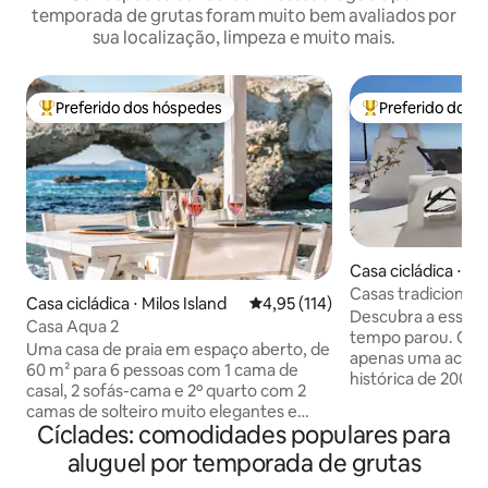
temporada de grutas foram muito bem avaliados por
sua localização, limpeza e muito mais.
Preferido dos hóspedes
Preferido dos 
Entre os melhores preferidos dos hóspedes
Entre os melhore
Casa cicládica ⋅ Py
tis
Casas tradicionai
Casa cicládica ⋅ Milos Island
4,95 de uma avaliação média de 
4,95 (114)
Descubra a essênci
Casa Aqua 2
tempo parou. Olyr
Uma casa de praia em espaço aberto, de
apenas uma acomo
60 m² para 6 pessoas com 1 cama de
histórica de 200 
casal, 2 sofás-cama e 2º quarto com 2
reinventada como
camas de solteiro muito elegantes e
elegância no inter
Cíclades: comodidades populares para
confortáveis. É decorada com estilo
de Pyrgos. Acord
boho e aconchegante combinado com a
aluguel por temporada de grutas
escavados em cave
cultura cicládica. A casa tem acesso
pela magia do pôr