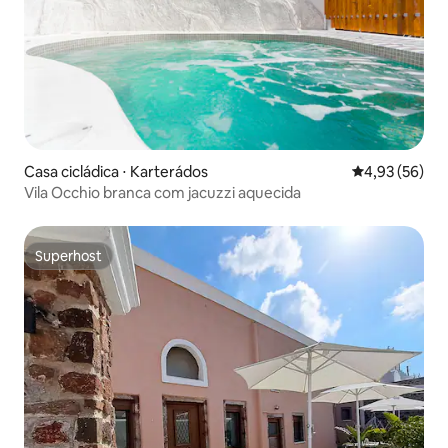
Casa cicládica ⋅ Karterádos
4,93 de uma a
4,93 (56)
Vila Occhio branca com jacuzzi aquecida
Superhost
Superhost