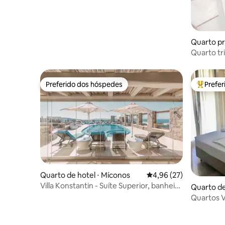
Quarto pr
s
Quarto tr
Preferido dos hóspedes
Prefe
Preferido dos hóspedes
Entre os
Quarto de hotel ⋅ Míconos
4,96 de uma avaliação 
4,96 (27)
Villa Konstantin - Suíte Superior, banheira
Quarto de
de hidromassagem, vista lateral para o
Quartos Va
mar