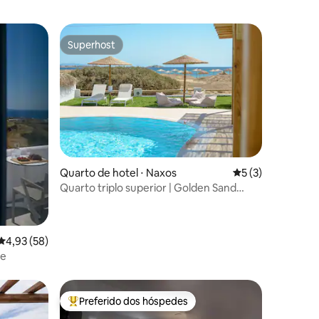
Superhost
Superhost
ções
Quarto de hotel ⋅ Naxos
5 de uma avaliaçã
5 (3)
Quarto triplo superior | Golden Sand
Hotel Naxos
4,93 de uma avaliação média de 5, 58 avaliações
4,93 (58)
te
Preferido dos hóspedes
Entre os melhores preferidos dos hóspedes