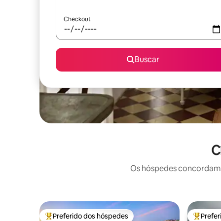
Checkout
Buscar
C
Os hóspedes concordam: 
Preferido dos hóspedes
Prefe
Entre os melhores preferidos dos hóspedes
Entre os