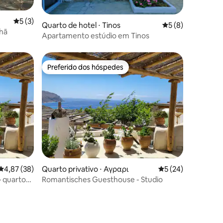
5 de uma avaliação média de 5, 3 avaliações
5 (3)
Quarto de hotel ⋅ Tinos
5 de uma avaliaçã
5 (8)
hã
Apartamento estúdio em Tinos
Preferido dos hóspedes
Preferido dos hóspedes
4,87 de uma avaliação média de 5, 38 avaliações
4,87 (38)
Quarto privativo ⋅ Αγραρι
5 de uma avaliação
5 (24)
 quarto
Romantisches Guesthouse - Studio