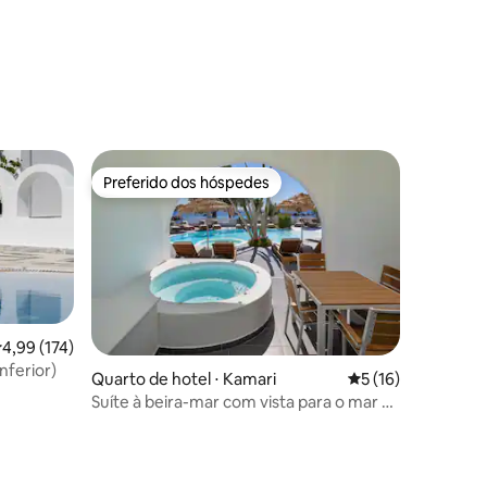
ções
Preferido dos hóspedes
os hóspedes
Preferido dos hóspedes
,99 de uma avaliação média de 5, 174 avaliações
4,99 (174)
nferior)
Quarto de hotel ⋅ Kamari
5 de uma avaliação
5 (16)
Suíte à beira-mar com vista para o mar e
ções
café da manhã