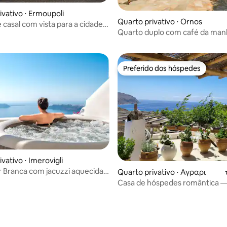
ivativo ⋅ Ermoupoli
Quarto privativo ⋅ Ornos
 casal com vista para a cidade,
Quarto duplo com café da man
na
Preferido dos hóspedes
Preferido dos hóspedes
média de 5, 29 avaliações
vativo ⋅ Imerovigli
or Branca com jacuzzi aquecida
Quarto privativo ⋅ Αγραρι
Casa de hóspedes romântica —
de casal