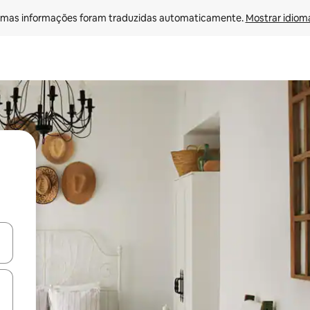
mas informações foram traduzidas automaticamente. 
Mostrar idioma
ore-os usando as seta para cima e para baixo do teclado ou tocando e