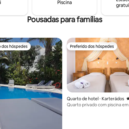
i
Piscina
escapada inesquecível em Santo
odion). O Templo de Olympion
gratui
 a 500 metros do apartamento.
Pousadas para famílias
o dos hóspedes
Preferido dos hóspedes
o dos hóspedes
Preferido dos hóspedes
Quarto de hotel ⋅ Karterádos
4
Quarto privado com piscina em
média de 5, 50 avaliações
Karterados