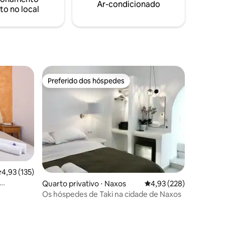
Caldeira. Estilo e luxo são as
Ar-condicionado
rini.
to no local
características acolhedoras.
Preferido dos hóspedes
Preferido dos hóspedes
,93 de uma avaliação média de 5, 135 avaliações
4,93 (135)
Quarto privativo ⋅ Naxos
4,93 de uma avaliação 
4,93 (228)
Os hóspedes de Taki na cidade de Naxos