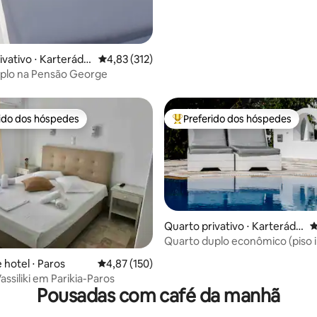
ivativo ⋅ Karterádo
4,83 de uma avaliação média de 5, 312 avalia
4,83 (312)
iplo na Pensão George
rido dos hóspedes
Preferido dos hóspedes
 melhores preferidos dos hóspedes
Entre os melhores preferidos d
Quarto privativo ⋅ Karterádo
4
s
Quarto duplo econômico (piso i
média de 5, 27 avaliações
 hotel ⋅ Paros
4,87 de uma avaliação média de 5, 150 avalia
4,87 (150)
ssiliki em Parikia-Paros
Pousadas com café da manhã