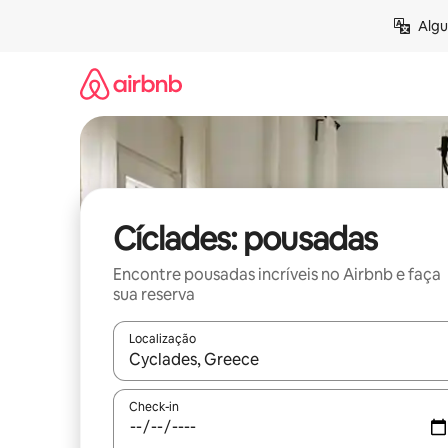
Pular
Algu
para
o
conteúdo
Cíclades: pousadas
Encontre pousadas incríveis no Airbnb e faça
sua reserva
Localização
Quando os resultados estiverem disponíveis, expl
Check-in