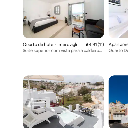
Quarto de hotel ⋅ Imerovigli
4,91 de uma avaliação
4,91 (11)
Apartamen
Suíte superior com vista para a caldeira
Quarto De
— Imera Vista