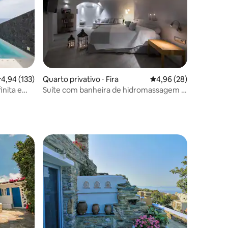
ções
,94 de uma avaliação média de 5, 133 avaliações
4,94 (133)
Quarto privativo ⋅ Fira
4,96 de uma avaliação
4,96 (28)
inita e
Suíte com banheira de hidromassagem e
vista para a Caldeira Damigos No5