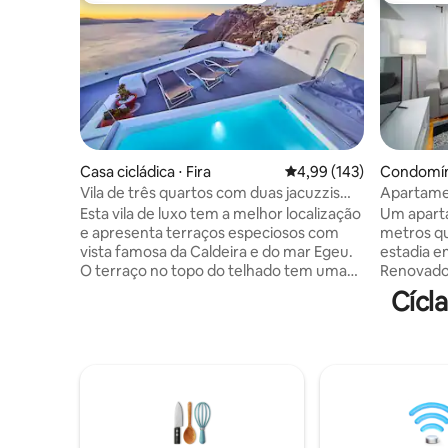
Casa cicládica ⋅ Fira
4,99 de uma avaliação m
4,99 (143)
Condomín
Vila de três quartos com duas jacuzzis
Apartamen
com vista para a Caldera
Acrópole, 
Esta vila de luxo tem a melhor localização
Um apart
e apresenta terraços especiosos com
metros qu
vista famosa da Caldeira e do mar Egeu.
estadia e
O terraço no topo do telhado tem uma
Renovado
jacuzzi aquecida e espreguiçadeiras
acolhedor
Cícl
confortáveis. Há móveis ao ar livre ao
Acrópole,
lado da jacuzzi, onde você pode
restauran
desfrutar de café da manhã e jantar com
caminhar 
uma vista inesquecível. Café da manhã
Plaka, e 
diário e limpeza tornam sua estadia
alguns mi
confortável. Cada tem banheiro
apartamen
privativo. A uma curta distância a pé,
Museu da 
você encontrará restaurantes, bares,
Odeum de 