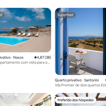
st
Superhost
st
Superhost
ivativo ⋅ Naxos
4,87 de uma avaliação média de 5, 38 avalia
4,87 (38)
média de 5, 23 avaliações
apartamento com vista para o
ia de Glyfada ⛱
Quarto privativo ⋅ Santorini
Vila Premier de dois quartos Es
Preferido dos hóspedes
Preferido dos hóspedes