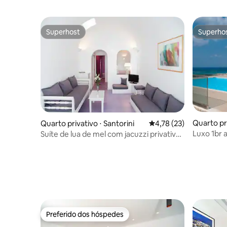
Superhost
Superho
Superhost
Superho
Quarto pr
Quarto privativo ⋅ Santorini
4,78 de uma avaliação 
4,78 (23)
Luxo 1br 
Suíte de lua de mel com jacuzzi privativa
mar • Pra
e vista para a caldeira
Preferido dos hóspedes
Preferido dos hóspedes