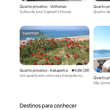
Quarto privativo ⋅ Vothonas
Quarto pr
Suítes de luxo Captain's House
Quarto de
Villa Sele
Superhost
Superhost
Quarto privativo ⋅ Kakapetra
4,86 de uma avaliação 
4,86 (29)
Um quarto em uma casa tranquila no
Quarto pri
campo!!!
Vila Júni
ao ar livre
Destinos para conhecer