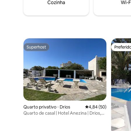
Cozinha
Wi-F
museus e supermercados. Entrega de
livre Her
comida disponível. Wi-fi gratuito
Zeus fica
Superhost
Preferid
Superhost
Preferid
Quarto privativo ⋅ Drios
4,84 de uma avaliação 
4,84 (50)
Quarto de casal | Hotel Anezina | Drios,
Paros