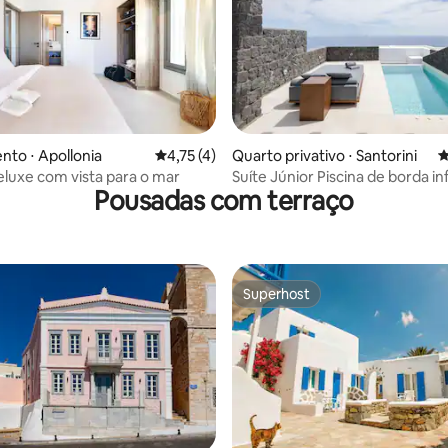
 média de 5, 11 avaliações
to ⋅ Apollonia
4,75 de uma avaliação média de 5, 4 avalia
4,75 (4)
Quarto privativo ⋅ Santorini
4
luxe com vista para o mar
Suíte Júnior Piscina de borda inf
Pousadas com terraço
vista mar
Superhost
Superhost