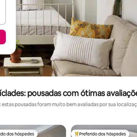
íclades: pousadas com ótimas avaliaçõ
estas pousadas foram muito bem avaliadas por sua localizaçã
rido dos hóspedes
Preferido dos hóspedes
 melhores preferidos dos hóspedes
Entre os melhores preferidos d