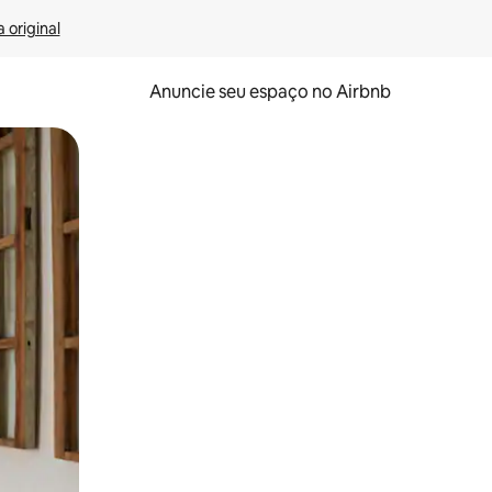
 original
Anuncie seu espaço no Airbnb
 deslizando o dedo na tela.