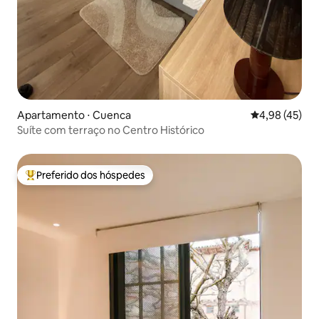
Apartamento ⋅ Cuenca
4,98 de uma a
4,98 (45)
Suíte com terraço no Centro Histórico
Preferido dos hóspedes
Entre os melhores preferidos dos hóspedes