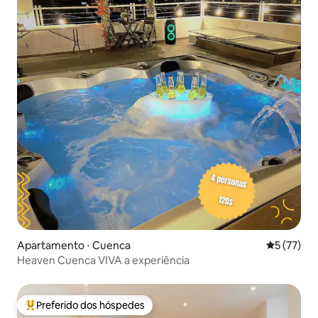
Apartamento ⋅ Cuenca
5 de uma a
5 (77)
Heaven Cuenca VIVA a experiência
Preferido dos hóspedes
Entre os melhores preferidos dos hóspedes