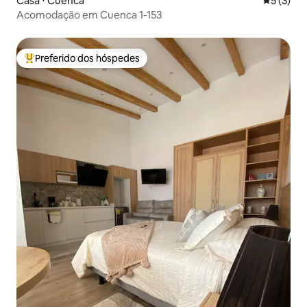
Casa ⋅ Cuenca
5 de uma 
5 (3)
Acomodação em Cuenca 1-153
Preferido dos hóspedes
Entre os melhores preferidos dos hóspedes