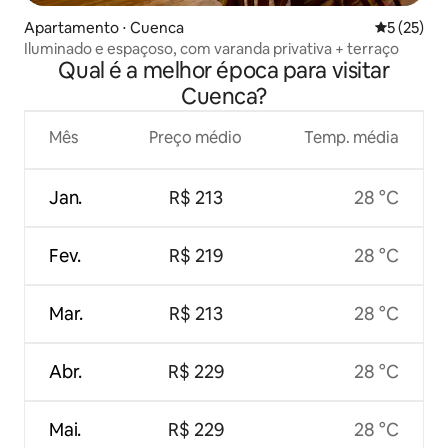
Apartamento ⋅ Cuenca
5 de uma a
5 (25)
Iluminado e espaçoso, com varanda privativa + terraço
Qual é a melhor época para visitar
Cuenca?
Mês
Preço médio
Temp. média
Jan.
R$ 213
28 °C
Fev.
R$ 219
28 °C
Mar.
R$ 213
28 °C
Abr.
R$ 229
28 °C
Mai.
R$ 229
28 °C