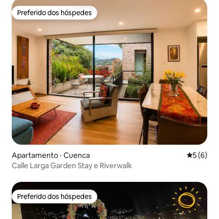
Preferido dos hóspedes
Preferido dos hóspedes
Apartamento ⋅ Cuenca
5 de uma 
5 (6)
Calle Larga Garden Stay e Riverwalk
Preferido dos hóspedes
Preferido dos hóspedes