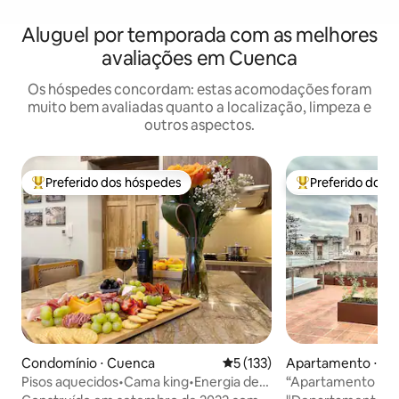
Aluguel por temporada com as melhores
avaliações em Cuenca
Os hóspedes concordam: estas acomodações foram
muito bem avaliadas quanto a localização, limpeza e
outros aspectos.
Preferido dos hóspedes
Preferido dos 
Entre os melhores preferidos dos hóspedes
Entre os melhore
Condomínio ⋅ Cuenca
5 de uma avaliação média de 
5 (133)
Apartamento ⋅ C
Pisos aquecidos•Cama king•Energia de
“Apartamento de 2
reserva•Centro•150Mbps
com cúpulas da Ca