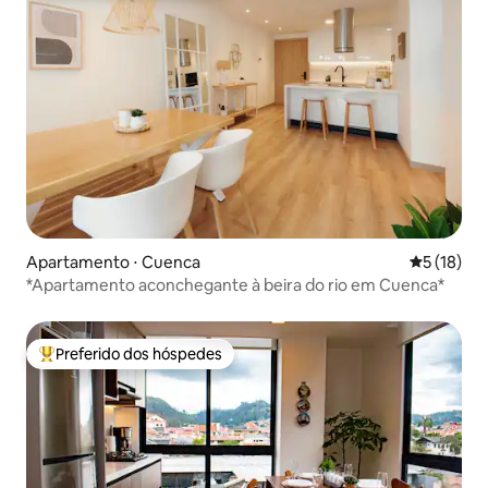
Apartamento ⋅ Cuenca
5 de uma a
5 (18)
*Apartamento aconchegante à beira do rio em Cuenca*
Preferido dos hóspedes
Entre os melhores preferidos dos hóspedes