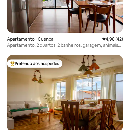
Apartamento ⋅ Cuenca
4,98 de uma a
4,98 (42)
Apartamento, 2 quartos, 2 banheiros, garagem, animais
de estimação
Preferido dos hóspedes
Entre os melhores preferidos dos hóspedes