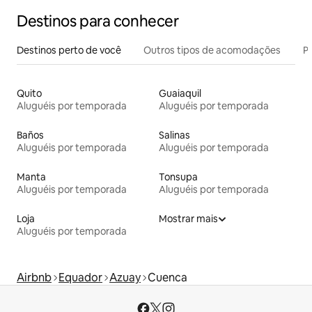
Destinos para conhecer
Destinos perto de você
Outros tipos de acomodações
Pr
Quito
Guaiaquil
Aluguéis por temporada
Aluguéis por temporada
Baños
Salinas
Aluguéis por temporada
Aluguéis por temporada
Manta
Tonsupa
Aluguéis por temporada
Aluguéis por temporada
Loja
Mostrar mais
Aluguéis por temporada
Airbnb
Equador
Azuay
Cuenca