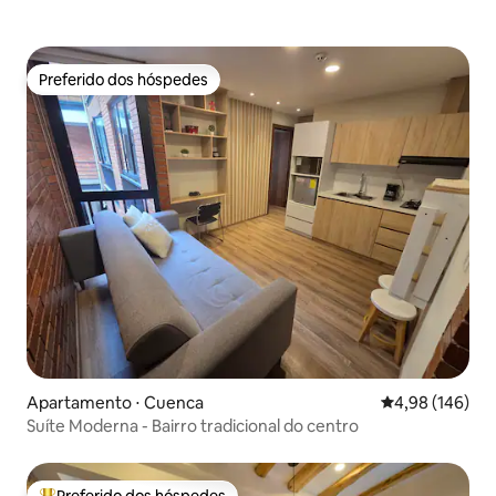
Preferido dos hóspedes
Preferido dos hóspedes
Apartamento ⋅ Cuenca
4,98 de uma av
4,98 (146)
Suíte Moderna - Bairro tradicional do centro
Preferido dos hóspedes