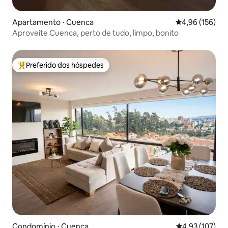
Apartamento ⋅ Cuenca
4,96 de uma av
4,96 (156)
Aproveite Cuenca, perto de tudo, limpo, bonito
Preferido dos hóspedes
Entre os melhores preferidos dos hóspedes
Condomínio ⋅ Cuenca
4,93 de uma av
4,93 (107)