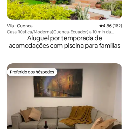
Vila ⋅ Cuenca
4,86 de uma av
4,86 (162)
Casa Rústica/Moderna(Cuenca-Ecuador) a 10 min da
Aluguel por temporada de
cidade
acomodações com piscina para famílias
Preferido dos hóspedes
Preferido dos hóspedes