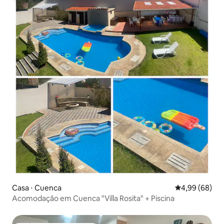
Casa ⋅ Cuenca
4,99 de uma av
4,99 (68)
Acomodação em Cuenca "Villa Rosita" + Piscina