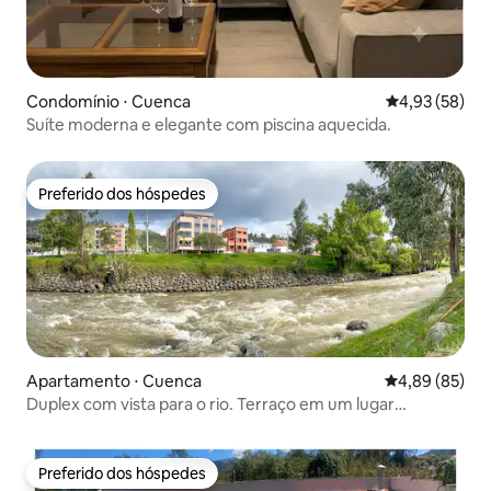
Condomínio ⋅ Cuenca
4,93 de uma a
4,93 (58)
Suíte moderna e elegante com piscina aquecida.
Preferido dos hóspedes
Preferido dos hóspedes
Apartamento ⋅ Cuenca
4,89 de uma a
4,89 (85)
Duplex com vista para o rio. Terraço em um lugar
tranquilo!
Preferido dos hóspedes
Preferido dos hóspedes