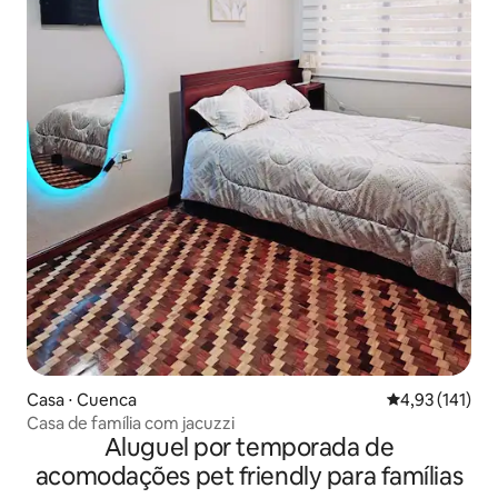
Casa ⋅ Cuenca
4,93 de uma av
4,93 (141)
Casa de família com jacuzzi
Aluguel por temporada de
acomodações pet friendly para famílias