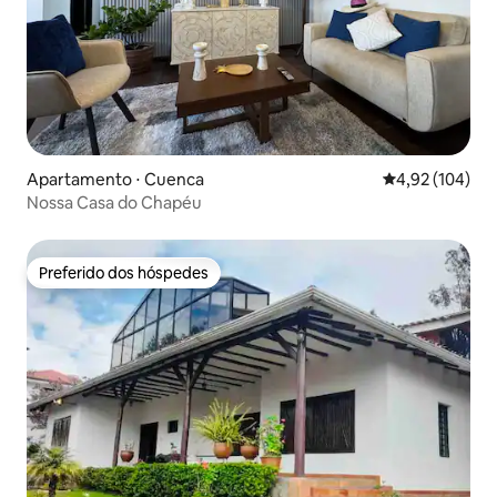
Apartamento ⋅ Cuenca
4,92 de uma av
4,92 (104)
Nossa Casa do Chapéu
Preferido dos hóspedes
Preferido dos hóspedes