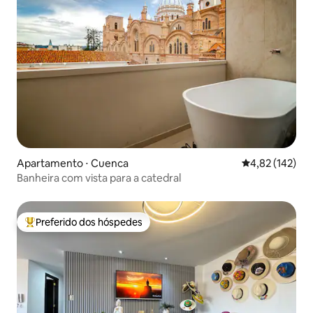
Apartamento ⋅ Cuenca
4,82 de uma av
4,82 (142)
Banheira com vista para a catedral
Preferido dos hóspedes
Entre os melhores preferidos dos hóspedes