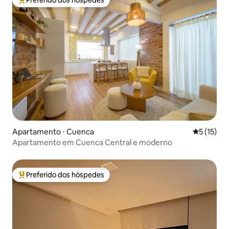
Entre os melhores preferidos dos hóspedes
Apartamento ⋅ Cuenca
5 de uma a
5 (15)
Apartamento em Cuenca Central e moderno
Preferido dos hóspedes
Entre os melhores preferidos dos hóspedes