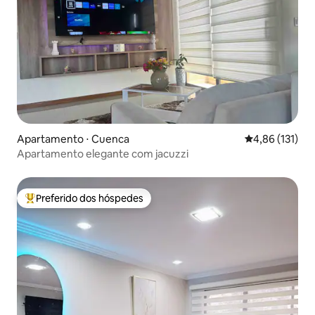
Apartamento ⋅ Cuenca
4,86 de uma av
4,86 (131)
Apartamento elegante com jacuzzi
Preferido dos hóspedes
Entre os melhores preferidos dos hóspedes