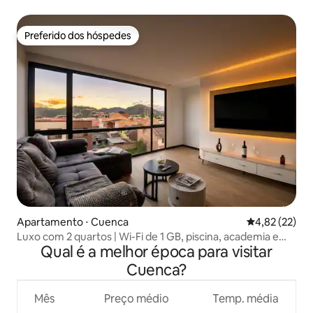
Preferido dos hóspedes
Preferido dos hóspedes
Apartamento ⋅ Cuenca
4,82 de uma a
4,82 (22)
Luxo com 2 quartos | Wi-Fi de 1 GB, piscina, academia e
Qual é a melhor época para visitar
vaga de estacionamento
Cuenca?
Mês
Preço médio
Temp. média