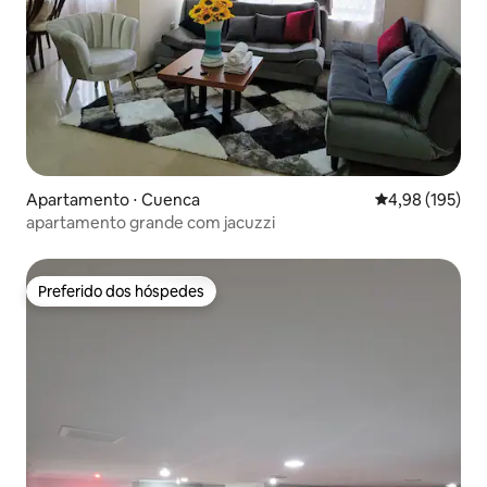
Apartamento ⋅ Cuenca
4,98 de uma av
4,98 (195)
apartamento grande com jacuzzi
Preferido dos hóspedes
Preferido dos hóspedes