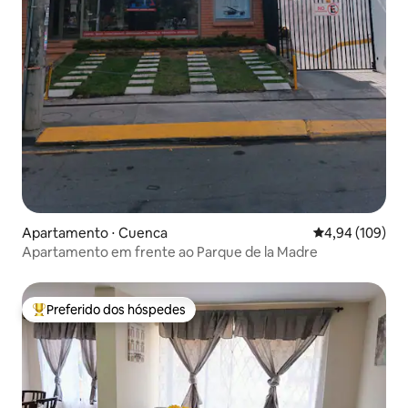
Apartamento ⋅ Cuenca
4,94 de uma av
4,94 (109)
Apartamento em frente ao Parque de la Madre
Preferido dos hóspedes
Entre os melhores preferidos dos hóspedes