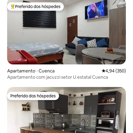
Preferido dos hóspedes
Entre os melhores preferidos dos hóspedes
Apartamento ⋅ Cuenca
4,94 de uma ava
4,94 (350)
Apartamento com jacuzzi setor U estatal Cuenca
Preferido dos hóspedes
Preferido dos hóspedes