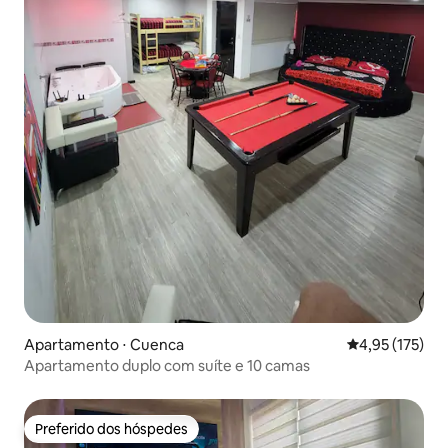
Apartamento ⋅ Cuenca
4,95 de uma av
4,95 (175)
Apartamento duplo com suíte e 10 camas
Preferido dos hóspedes
Preferido dos hóspedes