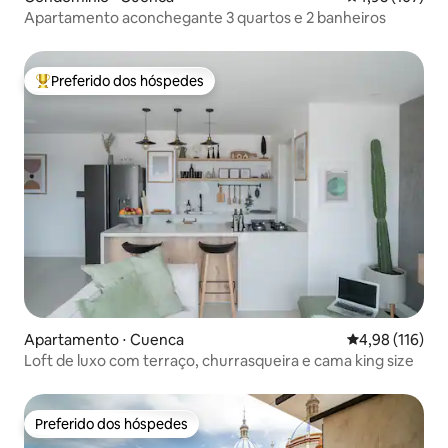
Apartamento aconchegante 3 quartos e 2 banheiros
Preferido dos hóspedes
Entre os melhores preferidos dos hóspedes
Apartamento ⋅ Cuenca
4,98 de uma av
4,98 (116)
Loft de luxo com terraço, churrasqueira e cama king size
Preferido dos hóspedes
Preferido dos hóspedes