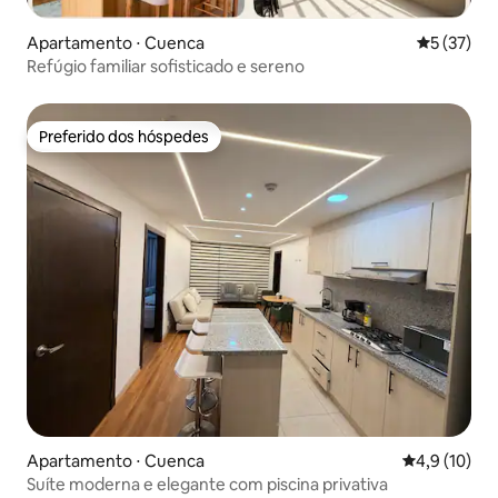
Apartamento ⋅ Cuenca
5 de uma a
5 (37)
Refúgio familiar sofisticado e sereno
Preferido dos hóspedes
Preferido dos hóspedes
Apartamento ⋅ Cuenca
4,9 de uma a
4,9 (10)
Suíte moderna e elegante com piscina privativa