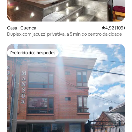
Casa ⋅ Cuenca
4,92 de uma av
4,92 (109)
Duplex com jacuzzi privativa, a 5 min do centro da cidade
Preferido dos hóspedes
Preferido dos hóspedes