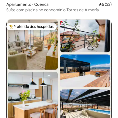
Apartamento ⋅ Cuenca
5 de uma a
5 (32)
Suíte com piscina no condomínio Torres de Almería
Preferido dos hóspedes
Entre os melhores preferidos dos hóspedes