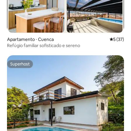
Apartamento ⋅ Cuenca
5 de uma a
5 (37)
Refúgio familiar sofisticado e sereno
Superhost
Superhost