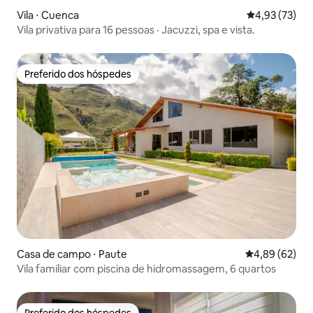
Vila ⋅ Cuenca
4,93 de uma a
4,93 (73)
Vila privativa para 16 pessoas · Jacuzzi, spa e vista.
Preferido dos hóspedes
Preferido dos hóspedes
Casa de campo ⋅ Paute
4,89 de uma a
4,89 (62)
Vila familiar com piscina de hidromassagem, 6 quartos