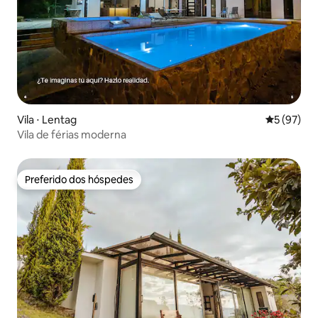
Vila ⋅ Lentag
5 de uma a
5 (97)
Vila de férias moderna
Preferido dos hóspedes
Preferido dos hóspedes