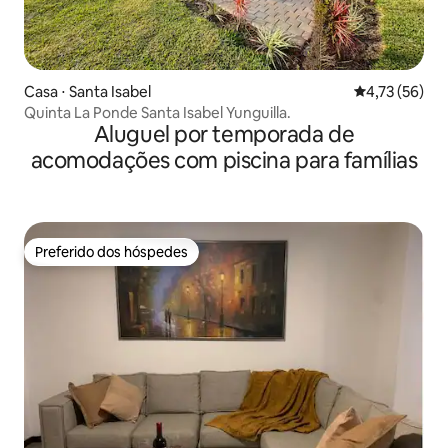
Casa ⋅ Santa Isabel
4,73 de uma a
4,73 (56)
Quinta La Ponde Santa Isabel Yunguilla.
Aluguel por temporada de
acomodações com piscina para famílias
Preferido dos hóspedes
Preferido dos hóspedes