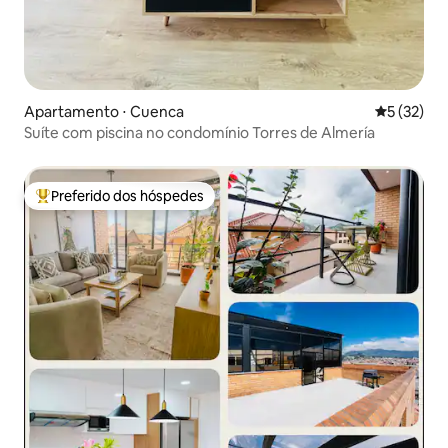
Apartamento ⋅ Cuenca
5 de uma a
5 (32)
Suíte com piscina no condomínio Torres de Almería
Preferido dos hóspedes
Entre os melhores preferidos dos hóspedes