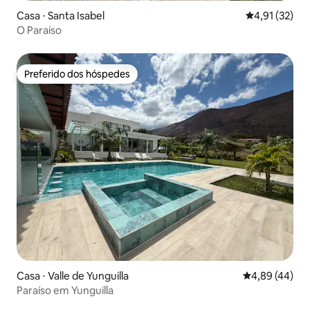
Casa ⋅ Santa Isabel
4,91 de uma a
4,91 (32)
O Paraíso
Preferido dos hóspedes
Preferido dos hóspedes
Casa ⋅ Valle de Yunguilla
4,89 de uma a
4,89 (44)
Paraíso em Yunguilla