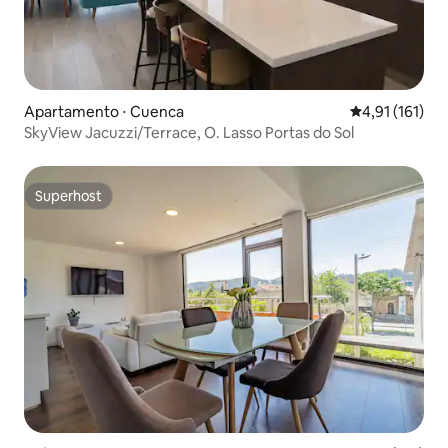
Apartamento ⋅ Cuenca
4,91 de uma av
4,91 (161)
SkyView Jacuzzi/Terrace, O. Lasso Portas do Sol
Superhost
Superhost