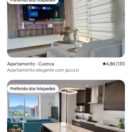
Preferido dos hóspedes
Preferido dos hóspedes
Apartamento ⋅ Cuenca
4,86 de uma av
4,86 (131)
Apartamento elegante com jacuzzi
Preferido dos hóspedes
Preferido dos hóspedes