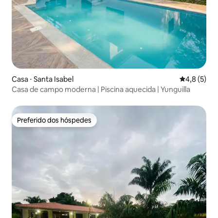
Casa ⋅ Santa Isabel
4,8 de uma 
4,8 (5)
Casa de campo moderna | Piscina aquecida | Yunguilla
Preferido dos hóspedes
Preferido dos hóspedes