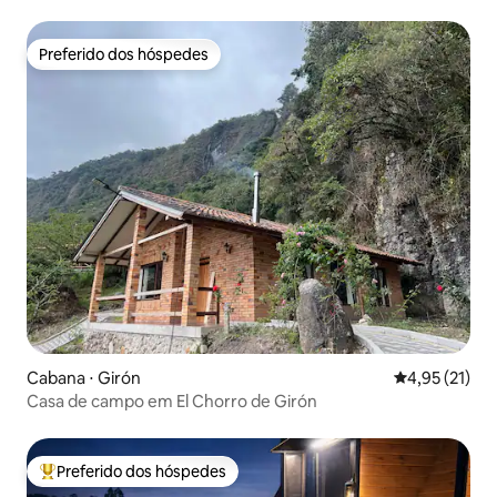
Preferido dos hóspedes
Preferido dos hóspedes
Cabana ⋅ Girón
4,95 de uma a
4,95 (21)
Casa de campo em El Chorro de Girón
Preferido dos hóspedes
Entre os melhores preferidos dos hóspedes