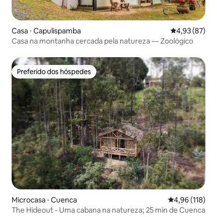
Casa ⋅ Capulispamba
4,93 de uma a
4,93 (87)
Casa na montanha cercada pela natureza — Zoológico
Preferido dos hóspedes
Preferido dos hóspedes
Microcasa ⋅ Cuenca
4,96 de uma av
4,96 (118)
The Hideout - Uma cabana na natureza; 25 min de Cuenca