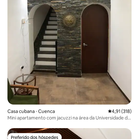
Casa cubana ⋅ Cuenca
4,91 de uma av
4,91 (318)
Mini apartamento com jacuzzi na área da Universidade de
Cuenca
Preferido dos hóspedes