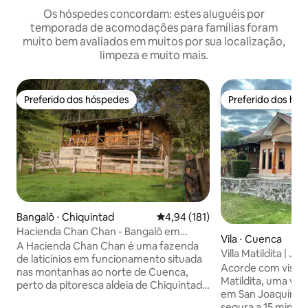
Os hóspedes concordam: estes aluguéis por
temporada de acomodações para famílias foram
muito bem avaliados em muitos por sua localização,
limpeza e muito mais.
Preferido dos hóspedes
Preferido dos hó
Preferido dos hóspedes
Preferido dos hó
Bangalô ⋅ Chiquintad
4,94 de uma avaliação média de 
4,94 (181)
Hacienda Chan Chan - Bangalô em
Vila ⋅ Cuenca
fazenda
A Hacienda Chan Chan é uma fazenda
Villa Matildita | J
de laticínios em funcionamento situada
churrasqueira
Acorde com vista
nas montanhas ao norte de Cuenca,
Matildita, uma vila
perto da pitoresca aldeia de Chiquintad.
em San Joaquín — 
Ordenhamos cerca de 30 vacas em 90
segura a 15 min d