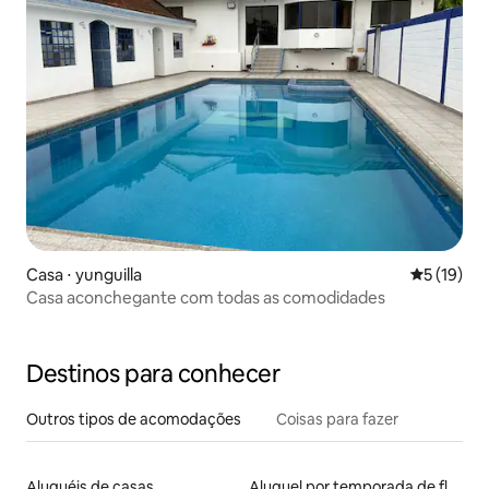
Casa ⋅ yunguilla
5 de uma a
5 (19)
Casa aconchegante com todas as comodidades
Destinos para conhecer
Outros tipos de acomodações
Coisas para fazer
Aluguéis de casas
Aluguel por temporada de flats