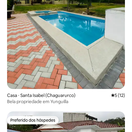
Casa ⋅ Santa Isabel (Chaguarurco)
5 de uma a
5 (12)
Bela propriedade em Yunguilla
Preferido dos hóspedes
Preferido dos hóspedes