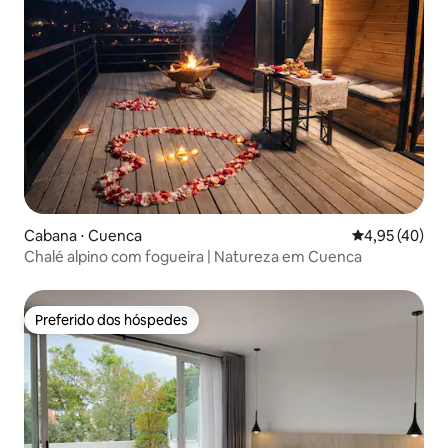
Cabana ⋅ Cuenca
4,95 de uma a
4,95 (40)
Chalé alpino com fogueira | Natureza em Cuenca
Preferido dos hóspedes
Preferido dos hóspedes