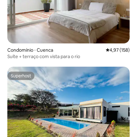
Condomínio ⋅ Cuenca
4,97 de uma av
4,97 (158)
Suíte + terraço com vista para o rio
Superhost
Superhost