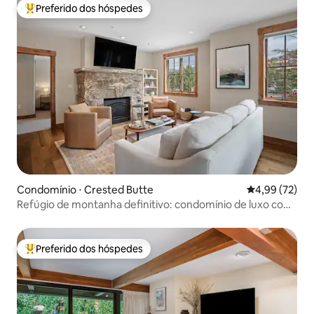
Preferido dos hóspedes
Entre os melhores preferidos dos hóspedes
Condomínio ⋅ Crested Butte
4,99 de uma a
4,99 (72)
Refúgio de montanha definitivo: condomínio de luxo com
banheira de hidromassagem
Preferido dos hóspedes
Entre os melhores preferidos dos hóspedes