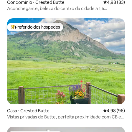
Condomínio ⋅ Crested Butte
4,98 de uma a
4,98 (83)
Aconchegante, beleza do centro da cidade a 1,5
quarteirões da Elk Street
Preferido dos hóspedes
Entre os melhores preferidos dos hóspedes
Casa ⋅ Crested Butte
4,98 de uma av
4,98 (96)
Vistas privadas de Butte, perfeita proximidade com CB e
Mtn