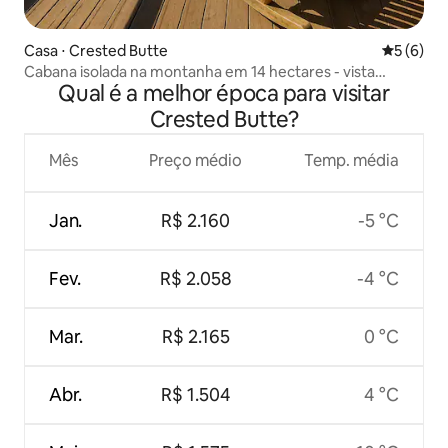
Casa ⋅ Crested Butte
5 de uma 
5 (6)
Cabana isolada na montanha em 14 hectares - vista
Qual é a melhor época para visitar
infinita
Crested Butte?
Mês
Preço médio
Temp. média
Jan.
R$ 2.160
-5 °C
Fev.
R$ 2.058
-4 °C
Mar.
R$ 2.165
0 °C
Abr.
R$ 1.504
4 °C