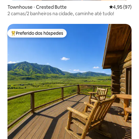
Townhouse ⋅ Crested Butte
4,95 de uma a
4,95 (97)
2 camas/2 banheiros na cidade, caminhe até tudo!
Preferido dos hóspedes
Entre os melhores preferidos dos hóspedes