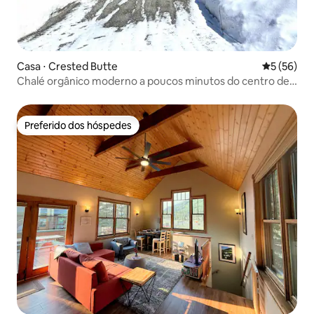
Casa ⋅ Crested Butte
5 de uma a
5 (56)
Chalé orgânico moderno a poucos minutos do centro de
CB
Preferido dos hóspedes
Preferido dos hóspedes