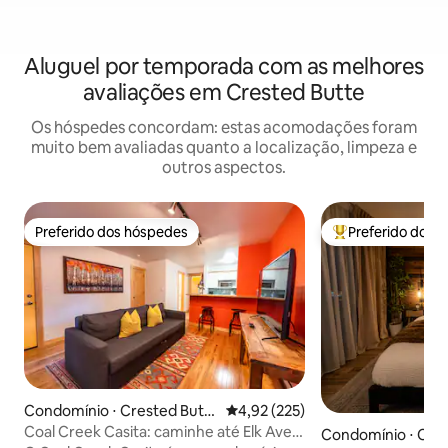
Aluguel por temporada com as melhores
avaliações em Crested Butte
Os hóspedes concordam: estas acomodações foram
muito bem avaliadas quanto a localização, limpeza e
outros aspectos.
Preferido dos hóspedes
Preferido dos 
Preferido dos hóspedes
Entre os melhore
Condomínio ⋅ Crested Butt
4,92 de uma avaliação média de 
4,92 (225)
e
Coal Creek Casita: caminhe até Elk Ave,
Condomínio ⋅ Cre