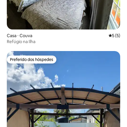
Casa ⋅ Couva
5 de uma 
5 (5)
Refúgio na Ilha
Preferido dos hóspedes
Preferido dos hóspedes