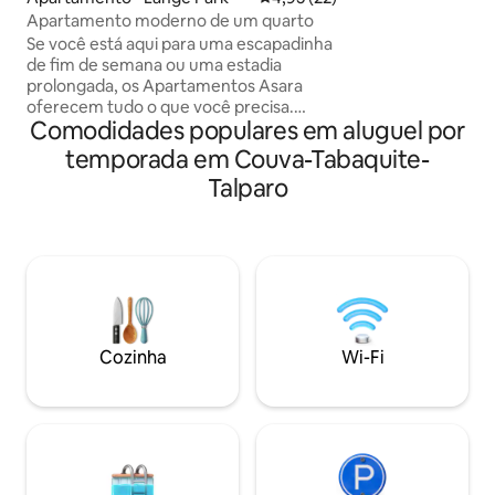
eletrônico Câmera
Apartamento moderno de um quarto
Água quente/fria TV Fogão Gela
Se você está aqui para uma escapadinha
Micro-ondas Máqui
de fim de semana ou uma estadia
roupa Situado em um bairro tranquilo,
prolongada, os Apartamentos Asara
perto de superme
oferecem tudo o que você precisa.
gasolina, farmácia,
Comodidades populares em aluguel por
Localizado em Edimburgo 500,
restaurantes, esco
Chaguanas, com fácil acesso a todas as
temporada em Couva-Tabaquite-
santuário de pássa
comodidades, o Asara vai encantá-lo
fumar
Talparo
com seu espaço elegante, moderno e
elegante. Este retiro privado é o seu lar
perfeito longe de casa. Relaxe com
conforto com um chuveiro quente, Wi-
Fi de alta velocidade e smart TV para
acessar seus programas favoritos, tudo
dentro de um complexo totalmente
seguro. Temos certeza de que você vai
Cozinha
Wi-Fi
se apaixonar por este tesouro
escondido.