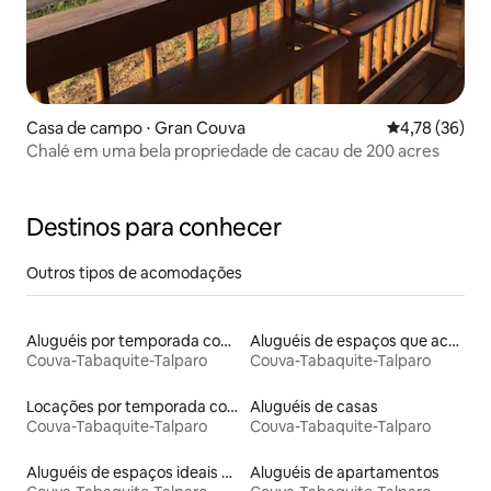
Casa de campo ⋅ Gran Couva
4,78 de uma a
4,78 (36)
Chalé em uma bela propriedade de cacau de 200 acres
Destinos para conhecer
Outros tipos de acomodações
Aluguéis por temporada com café da manhã
Aluguéis de espaços que aceitam animais de estimação
Couva-Tabaquite-Talparo
Couva-Tabaquite-Talparo
Locações por temporada com piscina
Aluguéis de casas
Couva-Tabaquite-Talparo
Couva-Tabaquite-Talparo
Aluguéis de espaços ideais para famílias
Aluguéis de apartamentos