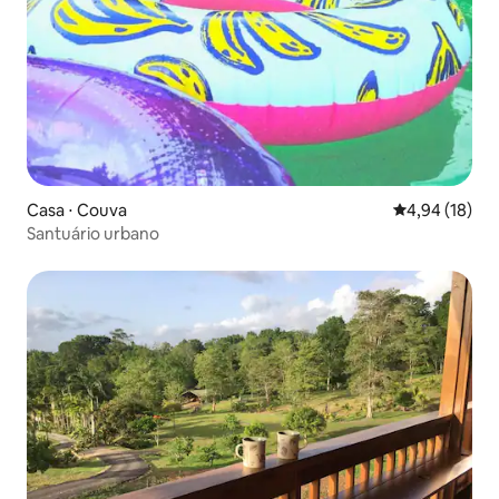
Casa ⋅ Couva
4,94 de uma a
4,94 (18)
Santuário urbano