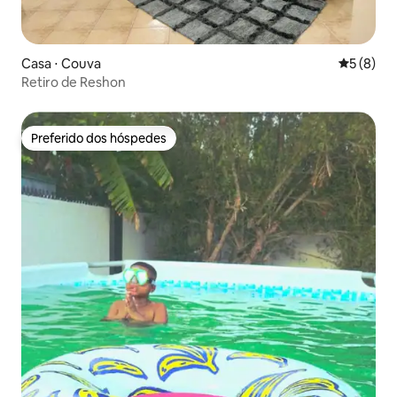
Casa ⋅ Couva
5 de uma 
5 (8)
Retiro de Reshon
Preferido dos hóspedes
Preferido dos hóspedes