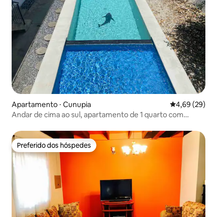
Apartamento ⋅ Cunupia
4,69 de uma a
4,69 (29)
Andar de cima ao sul, apartamento de 1 quarto com
piscina
Preferido dos hóspedes
Preferido dos hóspedes