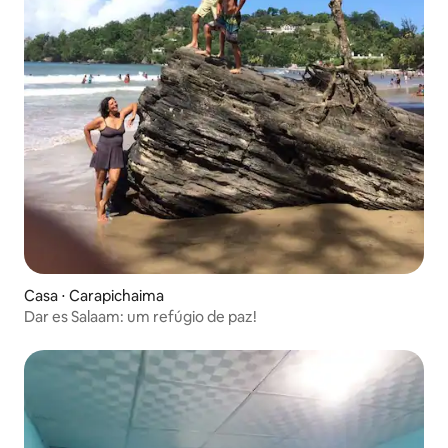
Casa ⋅ Carapichaima
Dar es Salaam: um refúgio de paz!