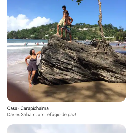
Casa ⋅ Carapichaima
Dar es Salaam: um refúgio de paz!