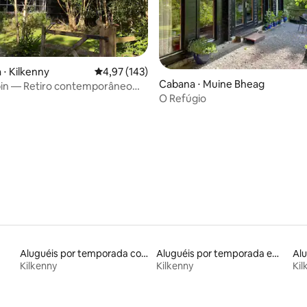
édia de 5, 520 avaliações
 ⋅ Kilkenny
4,97 de uma avaliação média de 5, 143 avalia
4,97 (143)
Cabana ⋅ Muine Bheag
bin — Retiro contemporâneo
O Refúgio
nny
Aluguéis por temporada com banheira de hidromassagem
Aluguéis por temporada em hotéis-fazenda
Al
Kilkenny
Kilkenny
Kil