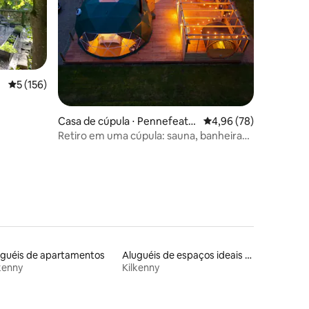
ções
5 de uma avaliação média de 5, 156 avaliações
5 (156)
Casa de cúpula ⋅ Pennefeath
4,96 de uma avaliação
4,96 (78)
er
Retiro em uma cúpula: sauna, banheira
de hidromassagem e piscina
uguéis de apartamentos
Aluguéis de espaços ideais para famílias
kenny
Kilkenny