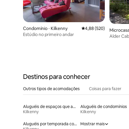
Condomínio ⋅ Kilkenny
4,88 de uma avaliação m
4,88 (520)
Microcasa
Estúdio no primeiro andar
Alder Ca
em Kilke
Destinos para conhecer
Outros tipos de acomodações
Coisas para fazer
Aluguéis de espaços que aceitam animais de estimação
Aluguéis de condomínios
Kilkenny
Kilkenny
Aluguéis por temporada com acesso ao lago
Mostrar mais