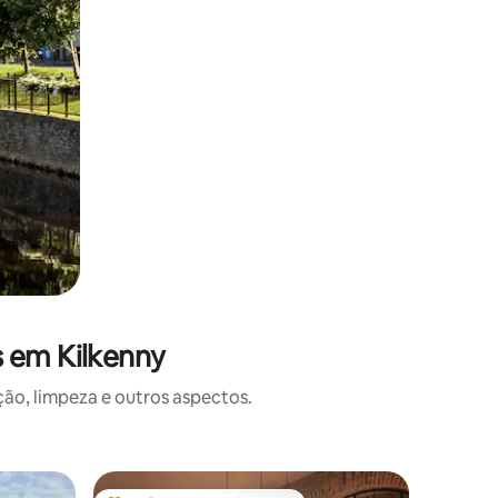
 em Kilkenny
o, limpeza e outros aspectos.
Cabana ⋅