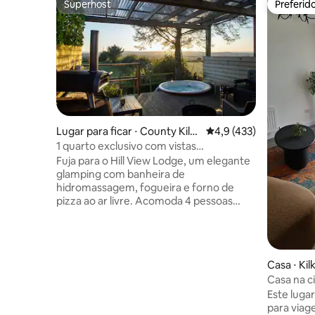
Superhost
Preferid
Superhost
Preferid
Lugar para ficar ⋅ County Kilk
4,9 de uma avaliação m
4,9 (433)
enny
1 quarto exclusivo com vistas
espetaculares e banheira de
Fuja para o Hill View Lodge, um elegante
hidromassagem
glamping com banheira de
hidromassagem, fogueira e forno de
pizza ao ar livre. Acomoda 4 pessoas
com uma cama de casal aconchegante e
sofá-cama - perfeito para casais, amigos
ou famílias pequenas (ANIMAIS DE
ESTIMAÇÃO BEM-VINDOS!) No interior,
Casa ⋅ Ki
desfrute de uma cozinha moderna,
Casa na c
chuveiro e fogão a lenha; no exterior,
Este lugar
observe as estrelas ou faça
para viagens em
marshmallows. A apenas 2 minutos de