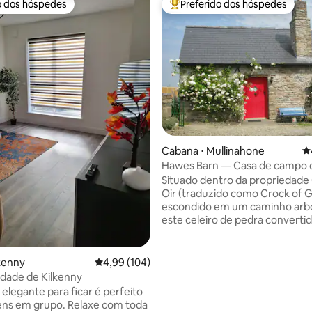
o dos hóspedes
Preferido dos hóspedes
o dos hóspedes
Entre os melhores preferidos d
édia de 5, 433 avaliações
Cabana ⋅ Mullinahone
4
Hawes Barn — Casa de campo 
anos
Situado dentro da propriedade
Oir (traduzido como Crock of G
escondido em um caminho arbo
este celeiro de pedra converti
lindamente restaurado oferece
verdadeiramente relaxantes, o
hospitalidade e uma experiênci
lkenny
4,99 de uma avaliação média de 5, 104 avalia
4,99 (104)
tradicional irlandesa são ofere
idade de Kilkenny
abundância. Croc an Oir é um r
 elegante para ficar é perfeito
romântico para casais, e as
 grupo. Relaxe com toda