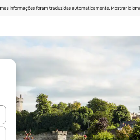
mas informações foram traduzidas automaticamente. 
Mostrar idioma
ore-os usando as seta para cima e para baixo do teclado ou tocando e