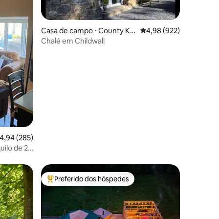
Casa de campo ⋅ County Kil
4,98 de uma avaliação m
4,98 (922)
kenny
Chalé em Childwall
ções
,94 de uma avaliação média de 5, 285 avaliações
4,94 (285)
ilo de 2
Preferido dos hóspedes
os hóspedes
Entre os melhores preferidos dos hóspedes