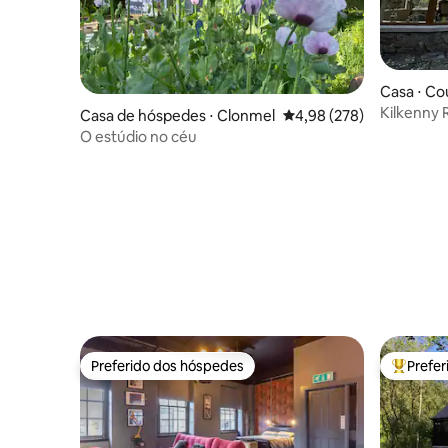
Casa ⋅ Co
Kilkenny 
Casa de hóspedes ⋅ Clonmel
4,98 de uma avaliação m
4,98 (278)
cidade de
O estúdio no céu
Preferido dos hóspedes
Prefe
Preferido dos hóspedes
Entre os