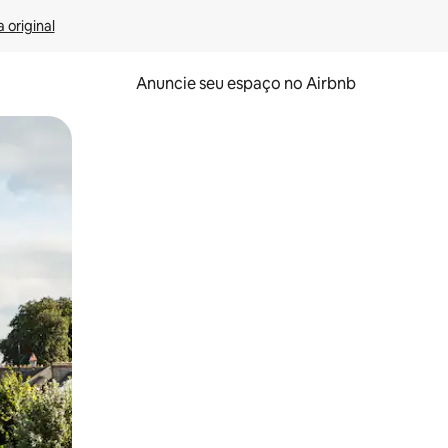
 original
Anuncie seu espaço no Airbnb
 deslizando o dedo na tela.