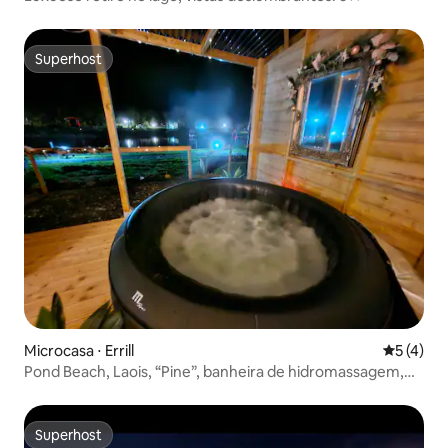
Superhost
Superhost
Microcasa ⋅ Errill
5 de uma 
5 (4)
Pond Beach, Laois, “Pine”, banheira de hidromassagem,
WSL41608
Superhost
Superhost