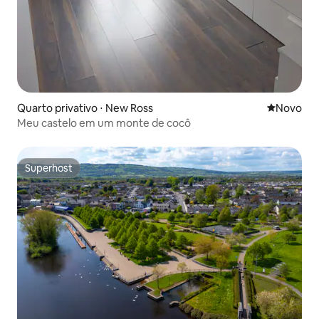
Quarto privativo ⋅ New Ross
Novo lugar
Novo
Meu castelo em um monte de cocô
Superhost
Superhost