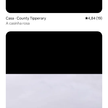
Casa ⋅ County Tipperary
4,84 de uma a
4,84 (19)
A casinha rosa