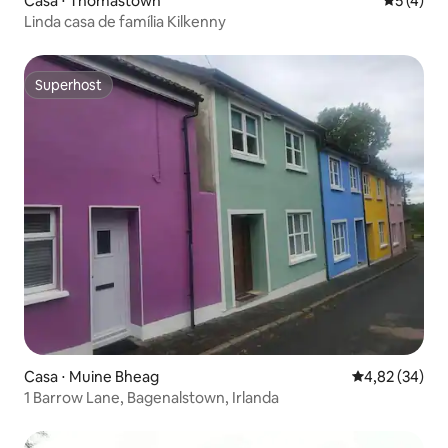
Casa ⋅ Thomastown
5 de uma 
5 (4)
Linda casa de família Kilkenny
Superhost
Superhost
Casa ⋅ Muine Bheag
4,82 de uma a
4,82 (34)
1 Barrow Lane, Bagenalstown, Irlanda