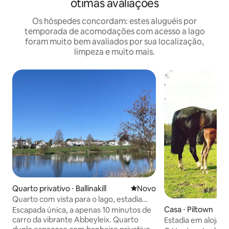
ótimas avaliações
Os hóspedes concordam: estes aluguéis por
temporada de acomodações com acesso a lago
foram muito bem avaliados por sua localização,
limpeza e muito mais.
Quarto privativo ⋅ Ballinakill
Novo lugar para ficar
Novo
Quarto com vista para o lago, estadia
panorâmica a 5 km de Abbeyleix
Casa ⋅ Piltown
Escapada única, a apenas 10 minutos de
carro da vibrante Abbeyleix. Quarto
Estadia em alojam