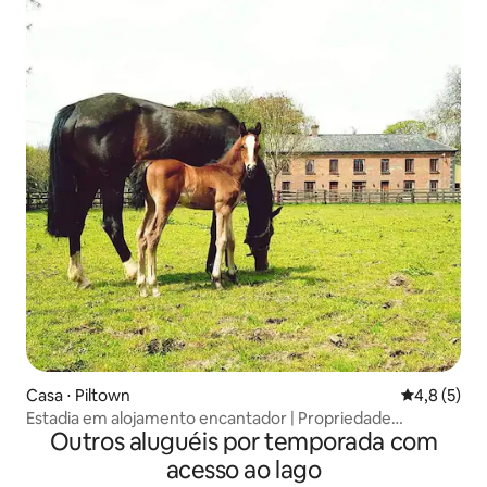
Casa ⋅ Piltown
4,8 de uma 
4,8 (5)
Estadia em alojamento encantador | Propriedade
Outros aluguéis por temporada com
equestre
acesso ao lago