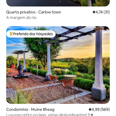
Quarto privativo ⋅ Carlow town
4,74 de uma a
4,74 (31)
A margem do rio.
Preferido dos hóspedes
Entre os melhores preferidos dos hóspedes
Condomínio ⋅ Muine Bheag
4,99 de uma ava
4,99 (569)
Luxuoso retiro no lago, vistas deslumbrantes! 5★