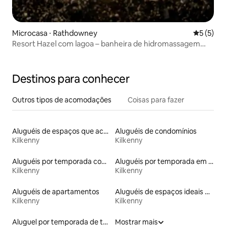
Microcasa ⋅ Rathdowney
5 de uma 
5 (5)
Resort Hazel com lagoa – banheira de hidromassagem
privativa WSL41608
Destinos para conhecer
Outros tipos de acomodações
Coisas para fazer
Aluguéis de espaços que aceitam animais de estimação
Aluguéis de condomínios
Kilkenny
Kilkenny
Aluguéis por temporada com banheira de hidromassagem
Aluguéis por temporada em hotéis-fazenda
Kilkenny
Kilkenny
Aluguéis de apartamentos
Aluguéis de espaços ideais para famílias
Kilkenny
Kilkenny
Aluguel por temporada de townhouses
Mostrar mais