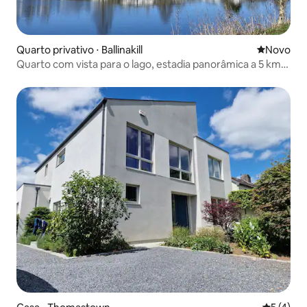
Quarto privativo ⋅ Ballinakill
Novo lugar
Novo
Quarto com vista para o lago, estadia panorâmica a 5 km
de Abbeyleix