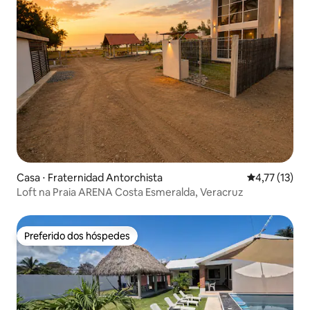
Casa ⋅ Fraternidad Antorchista
4,77 de uma a
4,77 (13)
Loft na Praia ARENA Costa Esmeralda, Veracruz
Preferido dos hóspedes
Preferido dos hóspedes