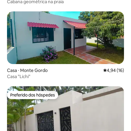
Cabana geométrica na praia
Casa ⋅ Monte Gordo
4,94 de uma a
4,94 (16)
Casa "Lichi"
Preferido dos hóspedes
Preferido dos hóspedes