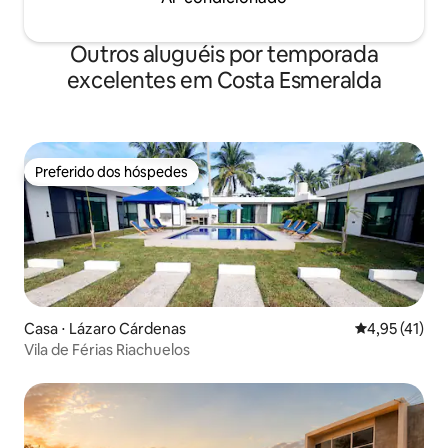
Outros aluguéis por temporada
excelentes em Costa Esmeralda
Preferido dos hóspedes
Preferido dos hóspedes
Casa ⋅ Lázaro Cárdenas
4,95 de uma a
4,95 (41)
Vila de Férias Riachuelos