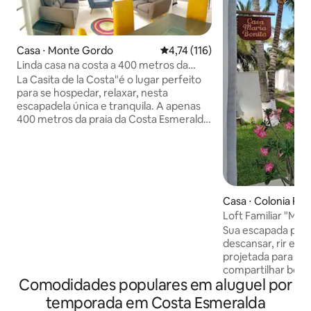
Casa ⋅ Monte Gordo
4,74 de uma avaliação média de 
4,74 (116)
Linda casa na costa a 400 metros da
praia
La Casita de la Costa"é o lugar perfeito
para se hospedar, relaxar, nesta
escapadela única e tranquila. A apenas
400 metros da praia da Costa Esmeralda.
Temos tudo que você precisa: Ar
condicionado. Dois quartos para até 6
pessoas. Chuveiros dentro e fora da
casa. Cozinha totalmente equipada.
Comida típica da região, servida à sua
mesa. Jardim da frente para o pátio de
Casa ⋅ Colonia Pal
dois carros com poço Está localizado a
r
Loft Familiar "Marí
menos de 30 minutos das cidades
Sua escapada pert
próximas de Casitas, Guadalupe e 40
descansar, rir e se
minutos de Tajín.
projetada para famí
compartilhar bon
Comodidades populares em aluguel por
Wi-Fi, amplo espa
do mar ao fundo. 
temporada em Costa Esmeralda
em segundos, dur