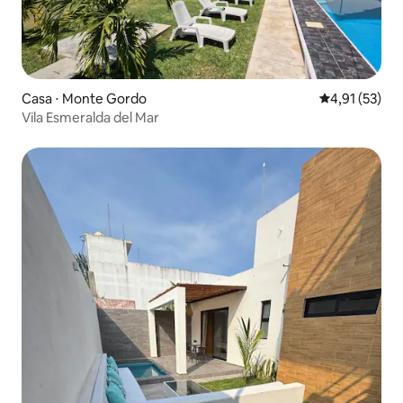
Casa ⋅ Monte Gordo
4,91 de uma a
4,91 (53)
Vila Esmeralda del Mar