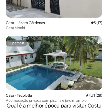
Casa ⋅ Lázaro Cárdenas
5 de uma a
5 (17)
Casa Monki
Superhost
Superhost
Casa ⋅ Tecolutla
4,71 de uma a
4,71 (28)
Acomodação privada com piscina e jardim amplo
Qual é a melhor época para visitar Costa