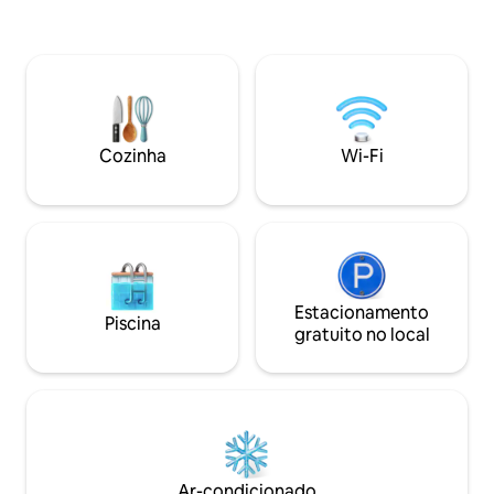
ondas e esqueça o
vem para viver de
muito e criar mem
coloca a vontade, 
Para se reconecta
área fica perto de
Cozinha
Wi-Fi
Estacionamento
Piscina
gratuito no local
Ar-condicionado