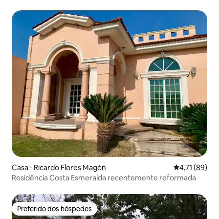
Casa ⋅ Ricardo Flores Magón
4,71 de uma a
4,71 (89)
Residência Costa Esmeralda recentemente reformada
Preferido dos hóspedes
Preferido dos hóspedes