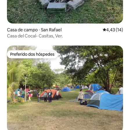
Casa de campo ⋅ San Rafael
4,43 de uma a
4,43 (14)
Casa del Cocal- Casitas, Ver.
Preferido dos hóspedes
Preferido dos hóspedes