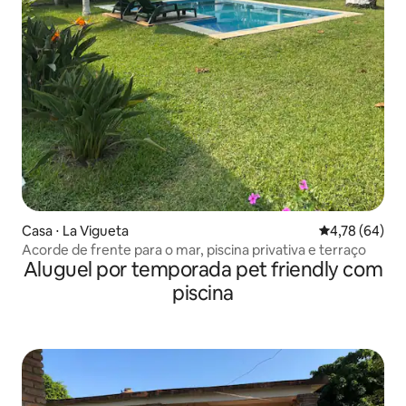
Casa ⋅ La Vigueta
4,78 de uma a
4,78 (64)
Acorde de frente para o mar, piscina privativa e terraço
Aluguel por temporada pet friendly com
piscina