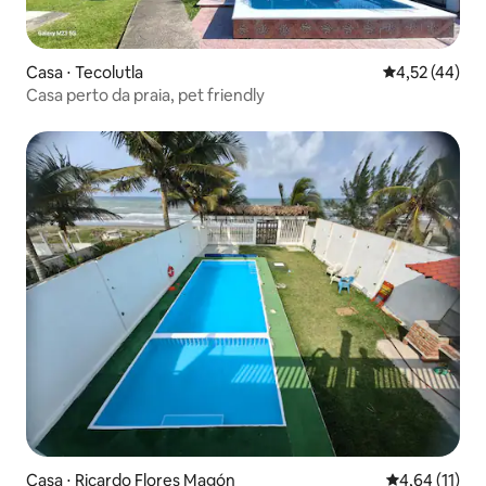
Casa ⋅ Tecolutla
4,52 de uma a
4,52 (44)
Casa perto da praia, pet friendly
Casa ⋅ Ricardo Flores Magón
4,64 de uma a
4,64 (11)