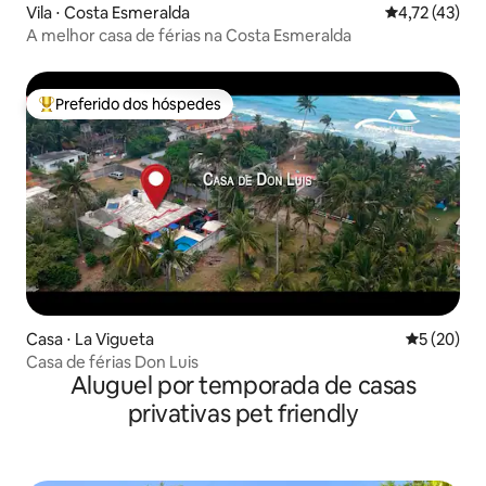
Vila ⋅ Costa Esmeralda
4,72 de uma a
4,72 (43)
A melhor casa de férias na Costa Esmeralda
Preferido dos hóspedes
Entre os melhores preferidos dos hóspedes
Casa ⋅ La Vigueta
5 de uma a
5 (20)
Casa de férias Don Luis
Aluguel por temporada de casas
privativas pet friendly