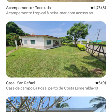
Acampamento ⋅ Tecolutla
4,75 de uma 
4,75 (8)
Acampamento tropical à beira-mar com acesso ao
calçadão do rio
Casa ⋅ San Rafael
5 de uma 
5 (9)
Casa de campo La Poza, perto de Costa Esmeralda-10