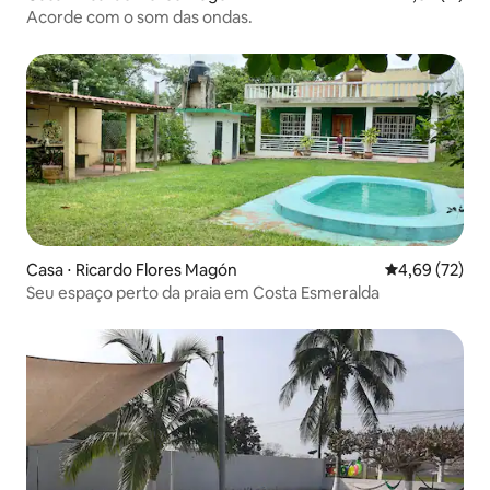
Acorde com o som das ondas.
Casa ⋅ Ricardo Flores Magón
4,69 de uma a
4,69 (72)
Seu espaço perto da praia em Costa Esmeralda