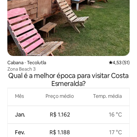
Cabana ⋅ Tecolutla
4,53 de uma a
4,53 (51)
Zona Beach 3
Qual é a melhor época para visitar Costa
Esmeralda?
Mês
Preço médio
Temp. média
Jan.
R$ 1.162
16 °C
Fev.
R$ 1.188
17 °C