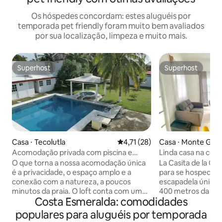
Os hóspedes concordam: estes aluguéis por
temporada pet friendly foram muito bem avaliados
por sua localização, limpeza e muito mais.
Superhost
Superhost
Superhost
Superhost
Casa ⋅ Tecolutla
4,71 de uma avaliação média de
4,71 (28)
Casa ⋅ Monte Gor
Acomodação privada com piscina e
Linda casa na cos
jardim amplo
praia
O que torna a nossa acomodação única
La Casita de la Cos
é a privacidade, o espaço amplo e a
para se hospedar, 
conexão com a natureza, a poucos
escapadela única e
minutos da praia. O loft conta com uma
400 metros da pra
Costa Esmeralda: comodidades
grande piscina privativa e um amplo
Temos tudo que vo
jardim repleto de árvores, perfeito para
condicionado. Dois
populares para aluguéis por temporada
relaxar ou passar tempo juntos. Todo o
pessoas. Chuveiro