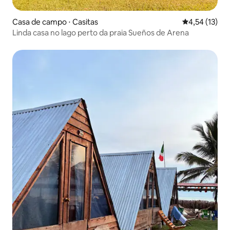
Casa de campo ⋅ Casitas
4,54 de uma a
4,54 (13)
Linda casa no lago perto da praia Sueños de Arena