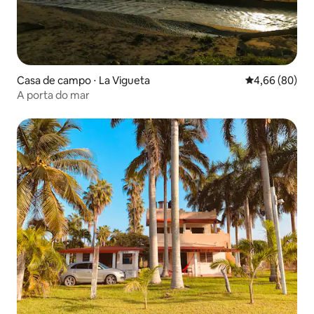
Casa de campo ⋅ La Vigueta
4,66 de uma av
4,66 (80)
A porta do mar