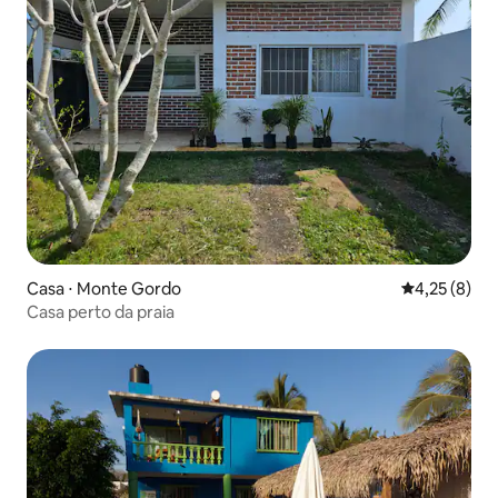
Casa ⋅ Monte Gordo
4,25 de uma 
4,25 (8)
Casa perto da praia