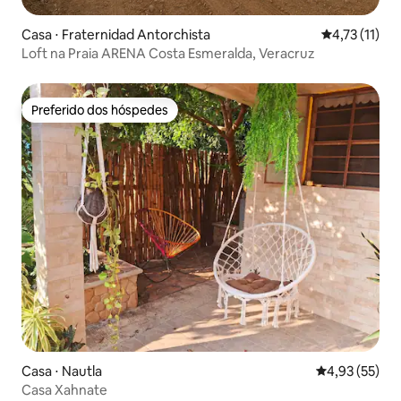
Casa ⋅ Fraternidad Antorchista
4,73 de uma a
4,73 (11)
Loft na Praia ARENA Costa Esmeralda, Veracruz
Preferido dos hóspedes
Preferido dos hóspedes
Casa ⋅ Nautla
4,93 de uma a
4,93 (55)
Casa Xahnate