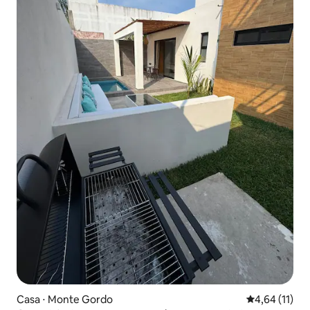
Casa ⋅ Monte Gordo
4,64 de uma a
4,64 (11)