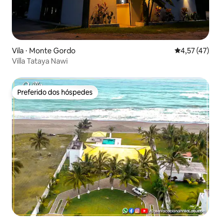
Vila ⋅ Monte Gordo
4,57 de uma a
4,57 (47)
Villa Tataya Nawi
Preferido dos hóspedes
Preferido dos hóspedes