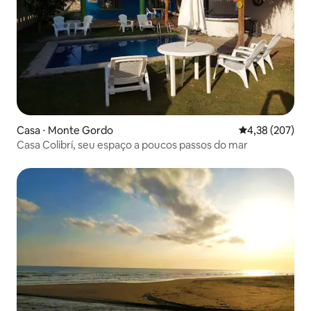
Casa ⋅ Monte Gordo
4,38 de uma av
4,38 (207)
Casa Colibrí, seu espaço a poucos passos do mar