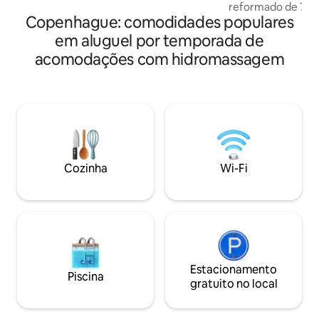
animada com um monte de cafés, bares
reformado de 70 
de vinho e lojas. Os pontos turísticos
Copenhague: comodidades populares
residencial tranqu
mais interessantes, áreas comerciais e
Copenhague. Aprov
em aluguel por temporada de
restaurantes estão todos a uma curta
spa com banheira
acomodações com hidromassagem
distância a pé. Se necessário, todas as
experiência de ci
formas possíveis de transporte, trens,
estacionamento gr
ônibus e metrô estão a
aconchegante área
aproximadamente 5 minutos a pé. No
Excelente para cas
final da rua é possível alugar bicicletas se
deslocam diariame
você quiser experimentar a cidade de
carro. Aqui, você
bicicleta, assim como os Copenhageners
privacidade e luxo
fazem. Este apartamento de 130 metros
a experiências e
quadrados foi totalmente remodelado
Cozinha
Wi-Fi
aeroporto. Benefícios: ✔ Spa e banheira
em 2010 e é composto por quatro
de hidromassagem
quartos no último andar, o que o torna
Estacionamento g
muito iluminado. O apartamento
Área ✔ silenciosa 
oferece uma cozinha aberta recém-
reformada que está conectada à sala de
estar através de duas portas francesas e
acomoda até 10 pessoas. O
Estacionamento
apartamento oferece originalmente
Piscina
gratuito no local
apenas um quarto, mas mediante
solicitação é possível transformar o
escritório em um segundo quarto, cada