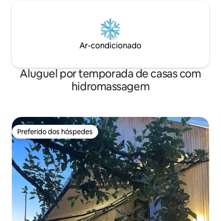
um com uma cama de casal. O
apartamento tem dois banheiros, um
com banheira e chuveiro. Da cozinha é
possível acessar uma varanda com vista
para uma praça menor de onde é
Ar-condicionado
possível ter um vislumbre dos belos
lagos de Copenhague. As comodidades
Aluguel por temporada de casas com
incluem internet, TV a cabo, máquina de
lavar roupa, secadora, máquina de lavar
hidromassagem
louça, cozinha totalmente equipada, etc.
Preferido dos hóspedes
Preferido dos hóspedes