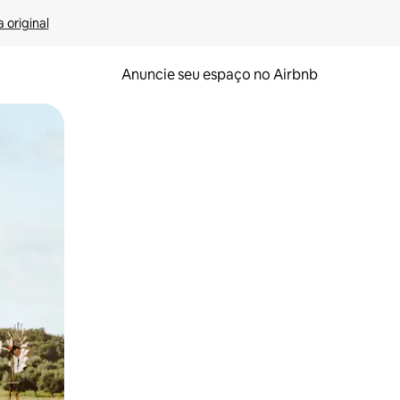
 original
Anuncie seu espaço no Airbnb
 deslizando o dedo na tela.