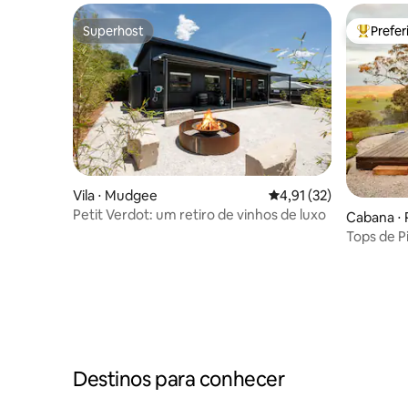
Superhost
Prefe
Superhost
Entre os
Vila ⋅ Mudgee
4,91 de uma avaliação 
4,91 (32)
Petit Verdot: um retiro de vinhos de luxo
Cabana ⋅
Tops de 
Destinos para conhecer