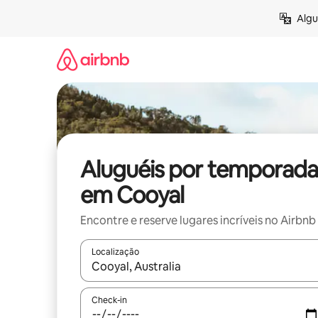
Pular
Algu
para
o
conteúdo
Aluguéis por temporada
em Cooyal
Encontre e reserve lugares incríveis no Airbnb
Localização
Quando os resultados estiverem disponíveis, expl
Check-in