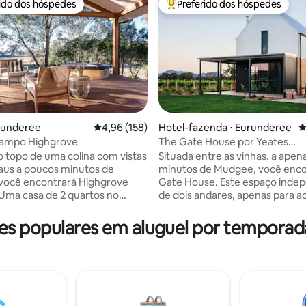
rido dos hóspedes
Preferido dos hóspedes
 melhores preferidos dos hóspedes
Entre os melhores preferidos d
runderee
4,96 de uma avaliação média de 5, 158 avalia
4,96 (158)
Hotel-fazenda ⋅ Eurunderee
4
édia de 5, 533 avaliações
campo Highgrove
The Gate House por Yeates
Wines/Mudgee
o topo de uma colina com vistas
Situada entre as vinhas, a apen
aus a poucos minutos de
minutos de Mudgee, você enco
você encontrará Highgrove
Gate House. Este espaço inde
Uma casa de 2 quartos no
de dois andares, apenas para ad
as vinícolas mais famosas da
fica ao lado (e compartilha um
uidadosamente projetado e
da porta da adega Yeates Wine
s populares em aluguel por temporad
 o Highgrove Cottage possui
você poderá desfrutar de uma
rtos Queen com roupa de cama
degustação de vinhos de cortes
dois espaços de estar/jantar
uma taça de vinho na chegada.
, uma cozinha totalmente
por arquitetos e recém-constru
e vistas onde quer que você
Gate House possui um quarto l
cama king-size, além de um ba