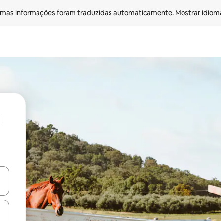
mas informações foram traduzidas automaticamente. 
Mostrar idioma
ore-os usando as seta para cima e para baixo do teclado ou tocando e