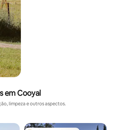
es em Cooyal
o, limpeza e outros aspectos.
Casa ⋅ Ry