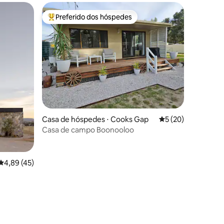
Preferido dos hóspedes
Entre os melhores preferidos dos hóspedes
ções
Casa de hóspedes ⋅ Cooks Gap
5 de uma avaliação
5 (20)
Casa de campo Boonooloo
4,89 de uma avaliação média de 5, 45 avaliações
4,89 (45)