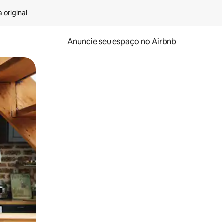
 original
Anuncie seu espaço no Airbnb
 deslizando o dedo na tela.