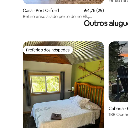
Férias na 
perto de
Casa ⋅ Port Orford
4,76 de uma avaliação 
4,76 (29)
Retiro ensolarado perto do rio Elk,
Outros alugu
animais de estimação são bem-vindos
Preferido dos hóspedes
Preferido dos hóspedes
Cabana ⋅ 
1BR Ocean