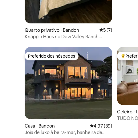
Quarto privativo ⋅ Bandon
5 de uma avaliação
5 (7)
Knappin Haus no Dew Valley Ranch
Nature Retreat
Preferido dos hóspedes
Prefe
Preferido dos hóspedes
Entre os
Celeiro ⋅ 
TUDO NOV
Acres+EV
Casa ⋅ Bandon
4,97 de uma avaliação 
4,97 (39)
Joia de luxo à beira-mar, banheira de