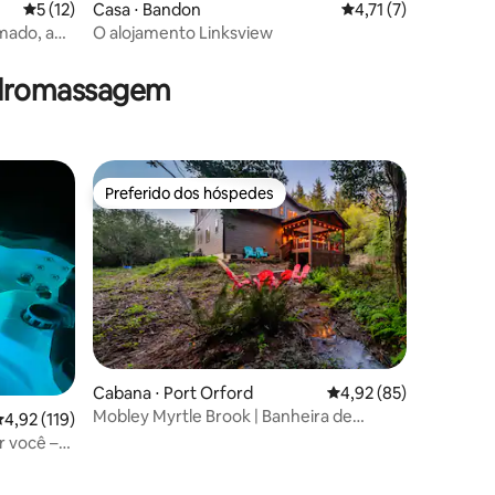
5 de uma avaliação média de 5, 12 avaliações
5 (12)
Casa ⋅ Bandon
4,71 de uma avaliaçã
4,71 (7)
mado, ao
O alojamento Linksview
hidromassagem
Preferido dos hóspedes
Preferido dos hóspedes
Cabana ⋅ Port Orford
4,92 de uma avaliação
4,92 (85)
Mobley Myrtle Brook | Banheira de
ções
,92 de uma avaliação média de 5, 119 avaliações
4,92 (119)
hidromassagem
r você –
 cama