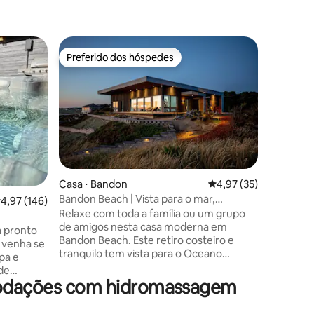
Suíte de
Preferido dos hóspedes
Prefe
os hóspedes
Preferido dos hóspedes
Entre o
y
Apartame
quarto c
PROIBIDO VI
perto de
ANIMAIS DE
FUMAR Tra
apartame
quadrados
aqueles 
para rela
vem comp
Casa ⋅ Bandon
4,97 de uma avaliação
4,97 (35)
comodidad
Bandon Beach | Vista para o mar,
ções
,97 de uma avaliação média de 5, 146 avaliações
4,97 (146)
óptica Zi
banheira de hidromassagem e acesso à
Relaxe com toda a família ou um grupo
lareira n
praia
de amigos nesta casa moderna em
hidromassagem. Vo
á pronto
Bandon Beach. Este retiro costeiro e
uma ou du
 venha se
tranquilo tem vista para o Oceano
Mingus P
spa e
Pacífico, com acesso privativo à praia, e
Mill Casi
 de
fica perto do Bandon Dunes Golf Resort.
praias d
modações com hidromassagem
res da
Aproveite um pôr do sol deslumbrante
 de nossas
relaxando na banheira de
as