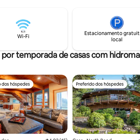
 caranguejo, acampamento,
costeiras de aventura. Fica a a
s, cervejarias, frutos do mar
minutos de carro do Bandon D
 da encantadora Old Town de
Resort e a oito minutos da prai
uer você esteja planejando
quatro quartos têm camas quee
ada de golfe, férias em família,
um sofá-cama na sala de estar.
Estacionamento gratuit
tura nas dunas, uma viagem de
tem tudo o que você precisa p
Wi-Fi
local
uma viagem para a costa,
preparar suas refeições ou vo
s inesquecíveis esperam por
fazer churrasco no convés.
l por temporada de casas com hidrom
o dos hóspedes
Preferido dos hóspedes
o dos hóspedes
Preferido dos hóspedes