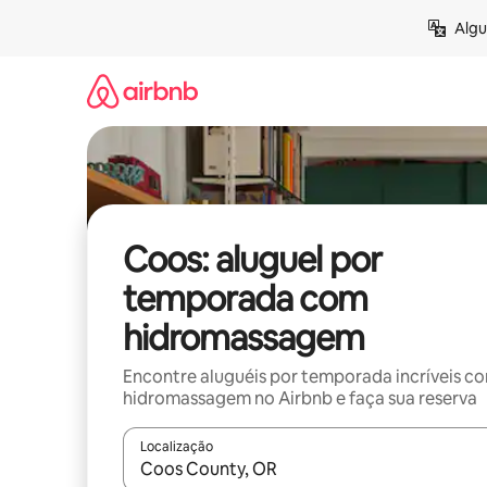
Pular
Algu
para
o
conteúdo
Coos: aluguel por
temporada com
hidromassagem
Encontre aluguéis por temporada incríveis c
hidromassagem no Airbnb e faça sua reserva
Localização
Quando os resultados estiverem disponíveis, expl