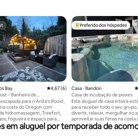
st
Preferido dos hóspedes
st
Entre os melhores preferidos d
média de 5, 34 avaliações
os Bay
4,67 de uma avaliação média de 5, 6 avalia
4,67 (6)
Casa ⋅ Bandon
4
oost – Banheira de
Casa de incubação de peixes
sagem/Casa na árvore/Sala de
escapada para o Anita's Roost,
Este aluguel de casa inteira est
fe e dunas
 na costa do Oregon com
para receber todo o seu grupo,
de hidromassagem, Treefort,
divertir, relaxar, mergulhar no 
ogos, fogueira e espaço para
aproveitar suas férias na costa
es em aluguel por temporada de aco
ília. Idealmente localizado
Oregon. Localizado nos arredo
Bandon Dunes Golf Resort, do
Cidade Velha de Bandon, perto
es, de praias, trilhas, pesca,
maravilhosas praias e maravilh