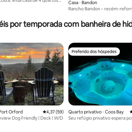
costa: linda casa de 4 quartos
Casa ⋅ Bandon
 Bandon
Rancho Bandon – recém-refor
média de 5, 29 avaliações
lado do Rancho das Ovelhas
éis por temporada com banheira de 
Preferido dos hóspedes
Preferido dos hóspedes
Port Orford
4,37 de uma avaliação média de 5, 59 avalia
4,37 (59)
Quarto privativo ⋅ Coos Bay
4
view Dog Friendly | Deck | W/D
Seu refúgio privativo espera po
banheira de hidromassagem e
king-size