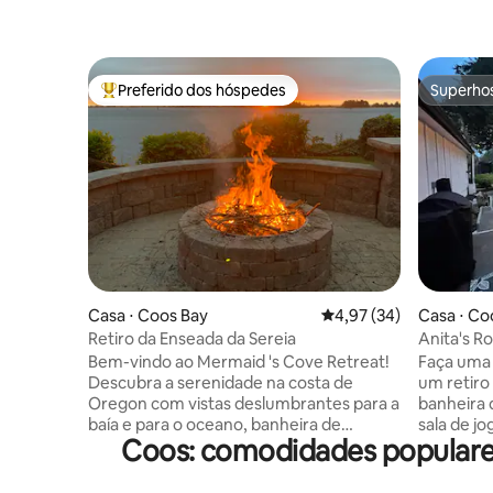
Preferido dos hóspedes
Superho
Entre os melhores preferidos dos hóspedes
Superho
Casa ⋅ Coos Bay
4,97 de uma avaliação 
4,97 (34)
Casa ⋅ Co
Retiro da Enseada da Sereia
Anita's R
hidromas
Bem-vindo ao Mermaid 's Cove Retreat!
Faça uma 
jogos/Gol
Descubra a serenidade na costa de
um retiro
Oregon com vistas deslumbrantes para a
banheira 
baía e para o oceano, banheira de
sala de j
Coos: comodidades popular
hidromassagem luxuosa, lareira
toda a fam
crepitante e lareira reconfortante. Este
perto do 
refúgio fechado e isolado possui uma
Oregon Dun