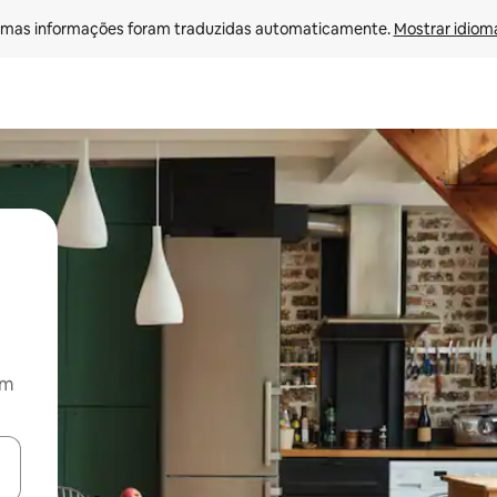
mas informações foram traduzidas automaticamente. 
Mostrar idioma
om
ore-os usando as seta para cima e para baixo do teclado ou tocando e