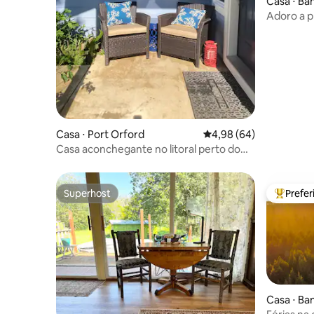
Casa ⋅ Ba
Adoro a p
hidromass
Casa ⋅ Port Orford
4,98 de uma avaliação 
4,98 (64)
Casa aconchegante no litoral perto do
mar
Superhost
Prefe
Superhost
Entre os
Casa ⋅ Ba