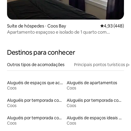
Suíte de hóspedes ⋅ Coos Bay
4,93 de uma av
4,93 (448)
Apartamento espaçoso e isolado de 1 quarto com
banheira de hidromassagem perto de Mingus Pk
Destinos para conhecer
Outros tipos de acomodações
Principais pontos turísticos po
Aluguéis de espaços que aceitam animais de estimação
Aluguéis de apartamentos
Coos
Coos
Aluguéis por temporada com acesso à praia
Aluguéis por temporada com acesso ao lago
Coos
Coos
Aluguéis por temporada com banheira de hidromassagem
Aluguéis de espaços ideais para famílias
Coos
Coos