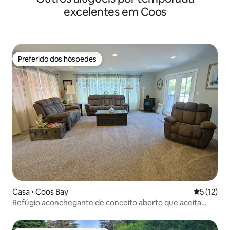
excelentes em Coos
Preferido dos hóspedes
Preferido dos hóspedes
Casa ⋅ Coos Bay
5 de uma a
5 (12)
Refúgio aconchegante de conceito aberto que aceita
animais de estimação