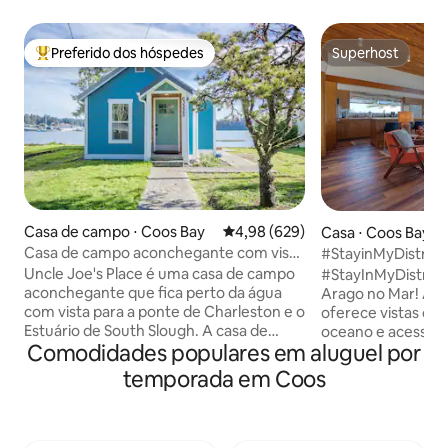
Preferido dos hóspedes
Superhost
Entre os melhores preferidos dos hóspedes
Superhost
Casa de campo ⋅ Coos Bay
4,98 de uma avaliação média de 5
4,98 (629)
Casa ⋅ Coos Bay
Casa de campo aconchegante com vista
#StayinMyDistrict
para a água
Arago no mar
Uncle Joe's Place é uma casa de campo
#StayInMyDistrict
aconchegante que fica perto da água
Arago no Mar! A c
com vista para a ponte de Charleston e o
oferece vistas de
Estuário de South Slough. A casa de
oceano e acesso d
Comodidades populares em aluguel por
campo tem 490 pés quadrados, perfeita
Beach. Localizad
para solteiros ou um casal visitando a
vista para o mar, 
temporada em Coos
área. Localizado perto da Cape Arago
teto e vistas por 
Hwy e da cidade de Charleston. É uma
beleza de meados 
curta caminhada até lojas de
projetada para est
conveniência, restaurantes e a Marina
ao ar livre com g