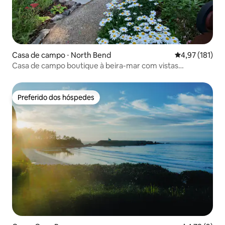
Casa de campo ⋅ North Bend
4,97 de uma av
4,97 (181)
Casa de campo boutique à beira-mar com vistas
deslumbrantes para a água
Preferido dos hóspedes
Preferido dos hóspedes