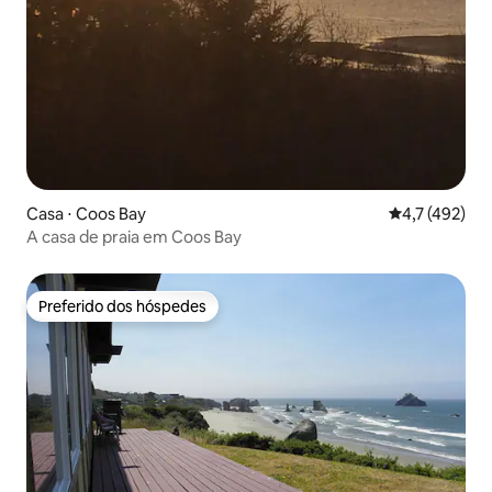
Casa ⋅ Coos Bay
4,7 de uma av
4,7 (492)
A casa de praia em Coos Bay
Preferido dos hóspedes
Preferido dos hóspedes