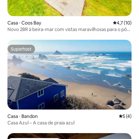
Casa ⋅ Coos Bay
4,7 de uma a
4,7 (10)
Novo 2BR à beira-mar com vistas maravilhosas para o pôr
do sol
Superhost
Superhost
Casa ⋅ Bandon
5 de uma 
5 (4)
Casa Azul – A casa de praia azul