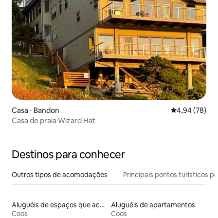
Casa ⋅ Bandon
4,94 de uma a
4,94 (78)
Casa de praia Wizard Hat
Destinos para conhecer
Outros tipos de acomodações
Principais pontos turísticos po
Aluguéis de espaços que aceitam animais de estimação
Aluguéis de apartamentos
Coos
Coos