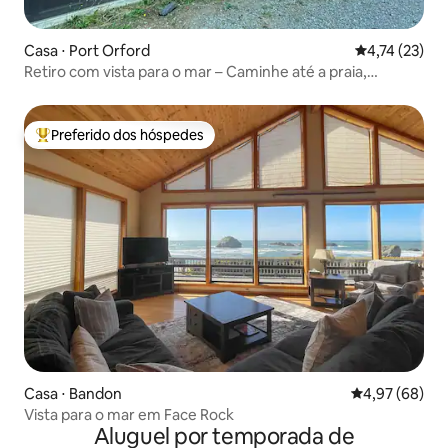
Casa ⋅ Port Orford
4,74 de uma a
4,74 (23)
Retiro com vista para o mar – Caminhe até a praia,
cachorros permitidos
Preferido dos hóspedes
Entre os melhores preferidos dos hóspedes
Casa ⋅ Bandon
4,97 de uma a
4,97 (68)
Vista para o mar em Face Rock
Aluguel por temporada de