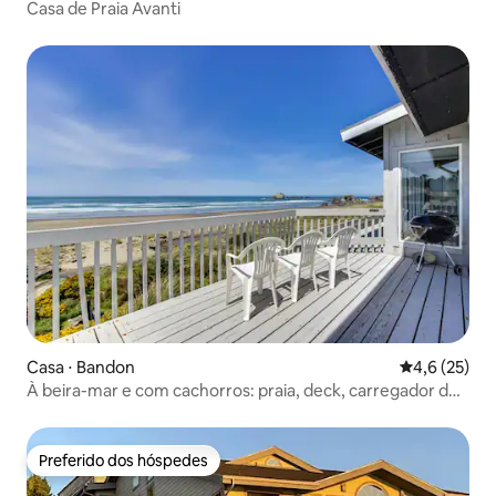
Casa de Praia Avanti
Casa ⋅ Bandon
4,6 de uma a
4,6 (25)
À beira-mar e com cachorros: praia, deck, carregador de
carro
Preferido dos hóspedes
Preferido dos hóspedes