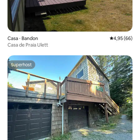
Casa ⋅ Bandon
4,95 de uma a
4,95 (66)
Casa de Praia Ulett
Superhost
Superhost