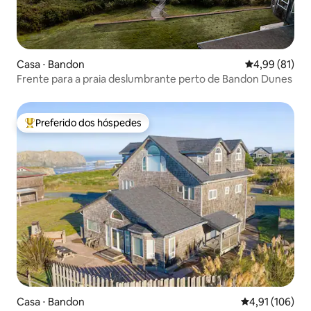
Casa ⋅ Bandon
4,99 de uma a
4,99 (81)
Frente para a praia deslumbrante perto de Bandon Dunes
Preferido dos hóspedes
Entre os melhores preferidos dos hóspedes
Casa ⋅ Bandon
4,91 de uma av
4,91 (106)