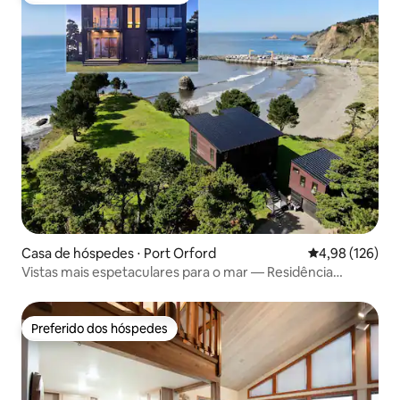
Casa de hóspedes ⋅ Port Orford
4,98 de uma av
4,98 (126)
Vistas mais espetaculares para o mar — Residência
Westside
Preferido dos hóspedes
Preferido dos hóspedes