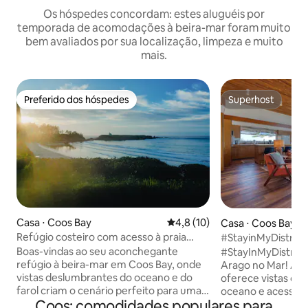
Os hóspedes concordam: estes aluguéis por
temporada de acomodações à beira-mar foram muito
bem avaliados por sua localização, limpeza e muito
mais.
Preferido dos hóspedes
Superhost
Preferido dos hóspedes
Superhost
Casa ⋅ Coos Bay
4,8 de uma avaliação média de
4,8 (10)
Casa ⋅ Coos Bay
Refúgio costeiro com acesso à praia
#StayinMyDistrict
perto do farol
Arago no mar
Boas-vindas ao seu aconchegante
#StayInMyDistrict
refúgio à beira-mar em Coos Bay, onde
Arago no Mar! A c
vistas deslumbrantes do oceano e do
oferece vistas de
farol criam o cenário perfeito para uma
oceano e acesso d
Coos: comodidades populares para
estadia relaxante. Esta confortável casa
Beach. Localizad