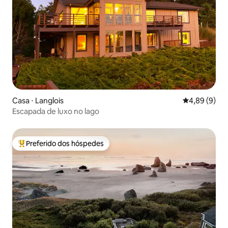
Casa ⋅ Langlois
4,89 de uma 
4,89 (9)
Escapada de luxo no lago
Preferido dos hóspedes
Entre os melhores preferidos dos hóspedes