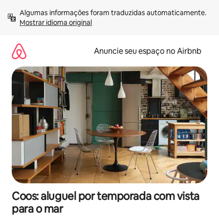
Pular
Algumas informações foram traduzidas automaticamente. 
para
Mostrar idioma original
o
conteúdo
Anuncie seu espaço no Airbnb
Coos: aluguel por temporada com vista
para o mar