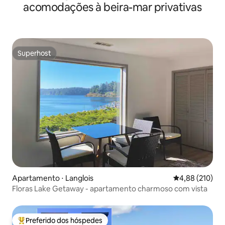
acomodações à beira-mar privativas
Superhost
Superhost
Apartamento ⋅ Langlois
4,88 de uma av
4,88 (210)
Floras Lake Getaway - apartamento charmoso com vista
Preferido dos hóspedes
Entre os melhores preferidos dos hóspedes