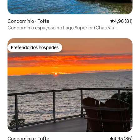
Condomínio ⋅ Tofte
4,96 de uma a
4,96 (81)
Condomínio espaçoso no Lago Superior (Chateau
Leveaux #9)
Preferido dos hóspedes
Preferido dos hóspedes
Condomínio ⋅ Tofte
4,95 de uma a
4,95 (86)