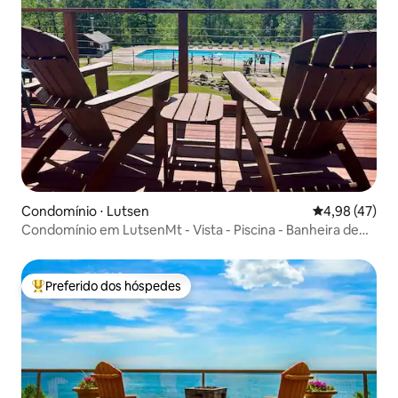
Condomínio ⋅ Lutsen
4,98 de uma a
4,98 (47)
Condomínio em LutsenMt - Vista - Piscina - Banheira de
hidromassagem - Na pista de esqui
Preferido dos hóspedes
Entre os melhores preferidos dos hóspedes