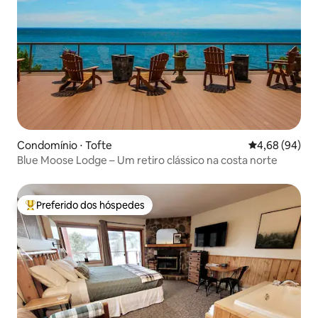
Condomínio ⋅ Tofte
4,68 de uma av
4,68 (94)
Blue Moose Lodge – Um retiro clássico na costa norte
Preferido dos hóspedes
Entre os melhores preferidos dos hóspedes