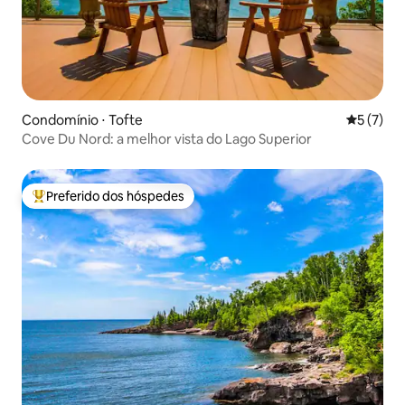
Condomínio ⋅ Tofte
5 de uma 
5 (7)
Cove Du Nord: a melhor vista do Lago Superior
Preferido dos hóspedes
Entre os melhores preferidos dos hóspedes