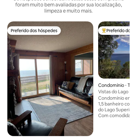
foram muito bem avaliadas por sua localização,
limpeza e muito mais.
Preferido dos hóspedes
Preferido dos 
Preferido dos hóspedes
Entre os melhore
Condomínio ⋅ Toft
Vistas do Lago Su
Relaxe ou explore
Condomínio encan
1,5 banheiro com 
do Lago Superior d
Com comodidades
completa, varanda
aconchegantes. Desfrute da piscina
compartilhada, ba