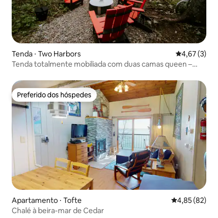
Tenda ⋅ Two Harbors
4,67 de uma 
4,67 (3)
Tenda totalmente mobiliada com duas camas queen –
Lower Loop
Preferido dos hóspedes
Preferido dos hóspedes
Apartamento ⋅ Tofte
4,85 de uma a
4,85 (82)
Chalé à beira-mar de Cedar