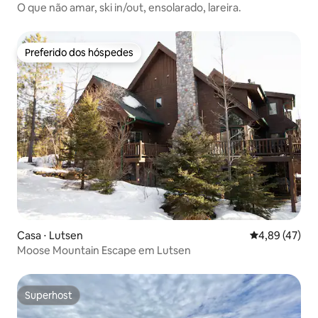
O que não amar, ski in/out, ensolarado, lareira.
Preferido dos hóspedes
Preferido dos hóspedes
Casa ⋅ Lutsen
4,89 de uma a
4,89 (47)
Moose Mountain Escape em Lutsen
Superhost
Superhost