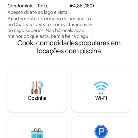
hidromassagem, sa
Condomínio ⋅ Tofte
4,86 de uma avaliação média de 
4,86 (180)
saguão a poucos p
Acesso direto ao lago e vista
poucos minutos d
espetacular!
Apartamento reformado de um quarto
cachoeiras, golfe, 
no Chateau LeVeaux com vistas incríveis
esqui alpino e nór
do Lago Superior! Não há localização
neve, compras e resta
melhor do que esta, bem à beira d'água,
tudo o que North 
Cook: comodidades populares em
com fácil acesso a trilhas, restaurantes e
durante o dia e rel
atividades na Costa Norte. Depois de um
noite. Seu refúgio
locações com piscina
dia de atividades ao ar livre, aproveite as
Superior está à su
comodidades do prédio: banheira de
hidromassagem, sauna, piscina, jogos de
tabuleiro, livros, deck panorâmico,
churrasqueiras e lareira externa, além
de escadas que levam aos penhascos e à
margem privativa da propriedade à beira
do lago. Relaxe com uma cama king size
Cozinha
Wi-Fi
ultraconfortável, lareira e pátio com
vista panorâmica para o lago.