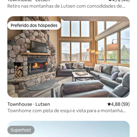
Retiro nas montanhas de Lutsen com comodidades de
resort!
Preferido dos hóspedes
Preferido dos hóspedes
Townhouse ⋅ Lutsen
4,88 de uma a
4,88 (59)
Townhome com pista de esqui e vista para a montanha
Lutsen!
Superhost
Superhost