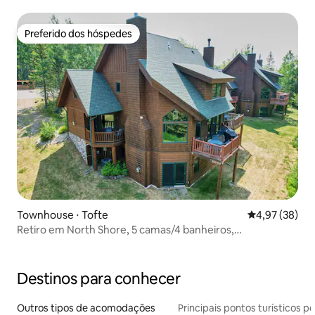
Preferido dos hóspedes
Preferido dos hóspedes
Townhouse ⋅ Tofte
4,97 de uma a
4,97 (38)
Retiro em North Shore, 5 camas/4 banheiros,
entrada/saíndia para esquis
Destinos para conhecer
Outros tipos de acomodações
Principais pontos turísticos po