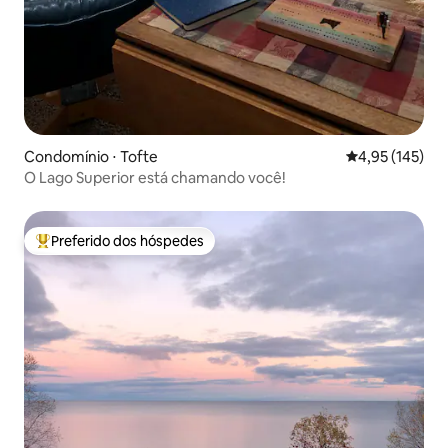
Condomínio ⋅ Tofte
4,95 de uma av
4,95 (145)
O Lago Superior está chamando você!
Preferido dos hóspedes
Entre os melhores preferidos dos hóspedes