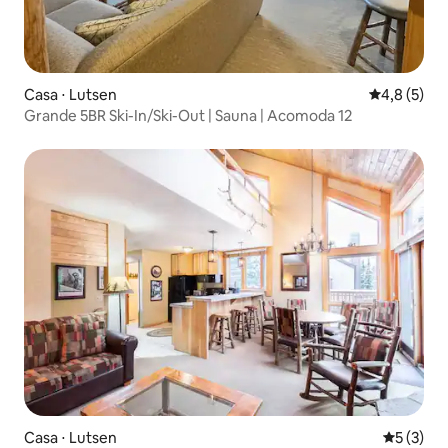
Casa ⋅ Lutsen
4,8 de uma 
4,8 (5)
Grande 5BR Ski-In/Ski-Out | Sauna | Acomoda 12
Casa ⋅ Lutsen
5 de uma 
5 (3)