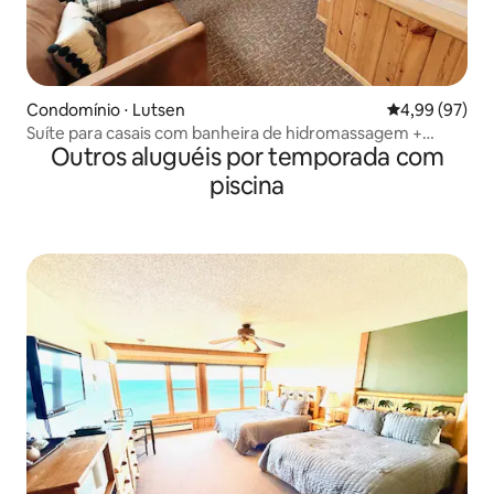
Condomínio ⋅ Lutsen
4,99 de uma a
4,99 (97)
Suíte para casais com banheira de hidromassagem +
Outros aluguéis por temporada com
piscina e banheira de hidromassagem
piscina