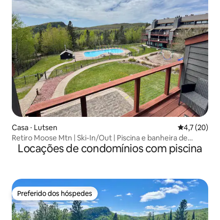
Casa ⋅ Lutsen
4,7 de uma a
4,7 (20)
Retiro Moose Mtn | Ski-In/Out | Piscina e banheira de
Locações de condomínios com piscina
hidromassagem
Preferido dos hóspedes
Preferido dos hóspedes