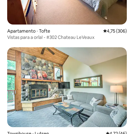
Apartamento ⋅ Tofte
4,75 de uma av
4,75 (306)
Vistas para a orla! - #302 Chateau LeVeaux
Townhouse ⋅ Lutsen
4,72 de uma a
4,72 (46)