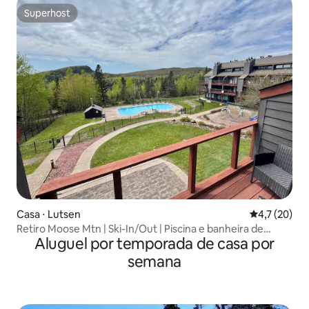
Superhost
Superhost
Casa ⋅ Lutsen
4,7 de uma a
4,7 (20)
Retiro Moose Mtn | Ski-In/Out | Piscina e banheira de
Aluguel por temporada de casa por
hidromassagem
semana