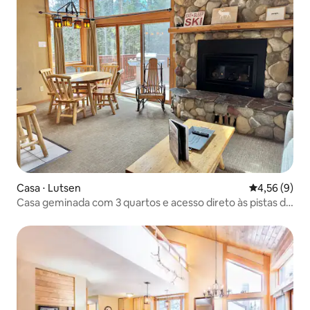
Casa ⋅ Lutsen
4,56 de uma 
4,56 (9)
Casa geminada com 3 quartos e acesso direto às pistas de
esqui | Sauna na unidade