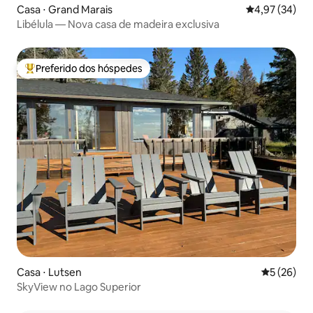
Casa ⋅ Grand Marais
4,97 de uma a
4,97 (34)
Libélula — Nova casa de madeira exclusiva
Preferido dos hóspedes
Entre os melhores preferidos dos hóspedes
Casa ⋅ Lutsen
5 de uma a
5 (26)
SkyView no Lago Superior