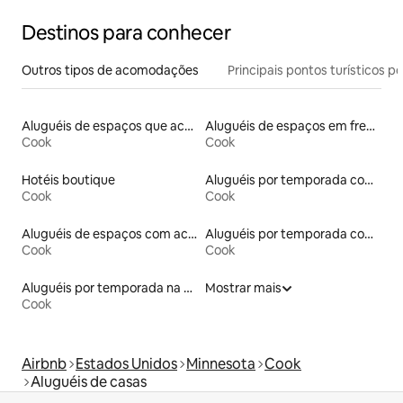
Destinos para conhecer
Outros tipos de acomodações
Principais pontos turísticos po
Aluguéis de espaços que aceitam animais de estimação
Aluguéis de espaços em frente à praia
Cook
Cook
Hotéis boutique
Aluguéis por temporada com sauna
Cook
Cook
Aluguéis de espaços com acesso direto a pistas de esqui
Aluguéis por temporada com acesso ao lago
Cook
Cook
Aluguéis por temporada na orla
Mostrar mais
Cook
Airbnb
Estados Unidos
Minnesota
Cook
Aluguéis de casas