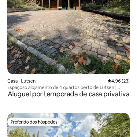
Casa ⋅ Lutsen
4,96 de uma a
4,96 (23)
Espaçoso alojamento de 4 quartos perto de Lutsen |
Aluguel por temporada de casa privativa
Todas as estações
Preferido dos hóspedes
Preferido dos hóspedes