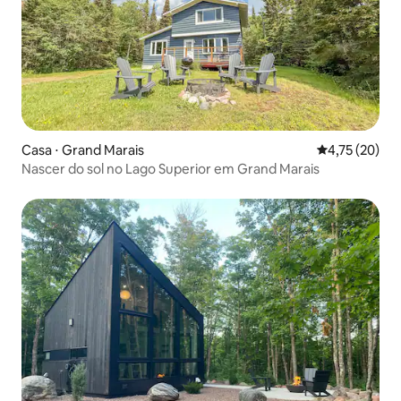
Casa ⋅ Grand Marais
4,75 de uma a
4,75 (20)
Nascer do sol no Lago Superior em Grand Marais