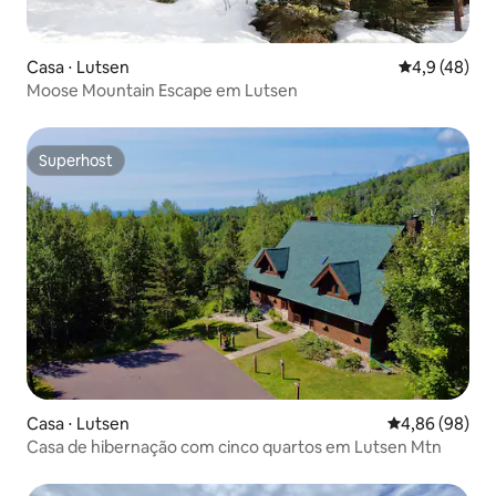
Casa ⋅ Lutsen
4,9 de uma a
4,9 (48)
Moose Mountain Escape em Lutsen
Superhost
Superhost
Casa ⋅ Lutsen
4,86 de uma av
4,86 (98)
Casa de hibernação com cinco quartos em Lutsen Mtn