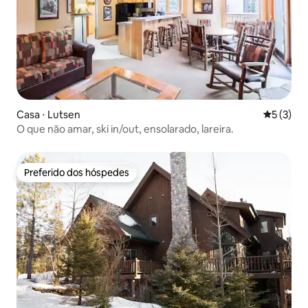
Casa ⋅ Lutsen
5 de uma 
5 (3)
O que não amar, ski in/out, ensolarado, lareira.
Preferido dos hóspedes
Preferido dos hóspedes