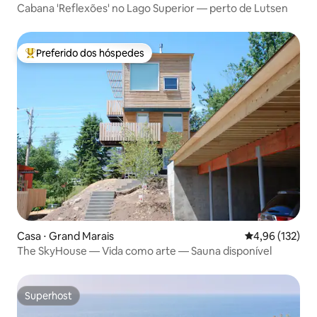
Cabana 'Reflexões' no Lago Superior — perto de Lutsen
Preferido dos hóspedes
Entre os melhores preferidos dos hóspedes
Casa ⋅ Grand Marais
4,96 de uma av
4,96 (132)
The SkyHouse — Vida como arte — Sauna disponível
Superhost
Superhost