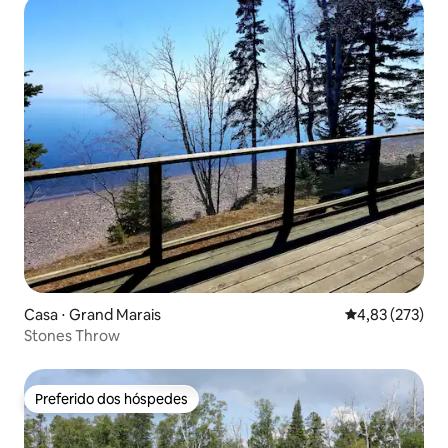
Casa ⋅ Grand Marais
4,83 de uma av
4,83 (273)
Stones Throw
Preferido dos hóspedes
Preferido dos hóspedes