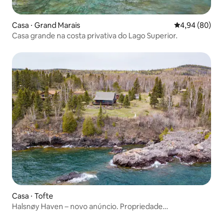
Casa ⋅ Grand Marais
4,94 de uma av
4,94 (80)
Casa grande na costa privativa do Lago Superior.
Casa ⋅ Tofte
Halsnøy Haven – novo anúncio. Propriedade
emblemática!