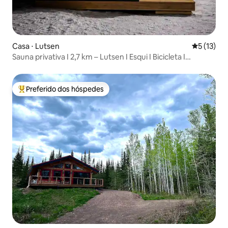
Casa ⋅ Lutsen
5 de uma a
5 (13)
Sauna privativa I 2,7 km – Lutsen I Esqui I Bicicleta I
Caminhada
Preferido dos hóspedes
Entre os melhores preferidos dos hóspedes