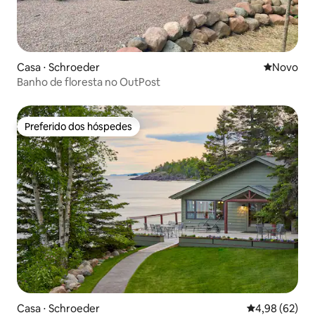
Casa ⋅ Schroeder
Novo lugar
Novo
Banho de floresta no OutPost
Preferido dos hóspedes
Preferido dos hóspedes
Casa ⋅ Schroeder
4,98 de uma a
4,98 (62)