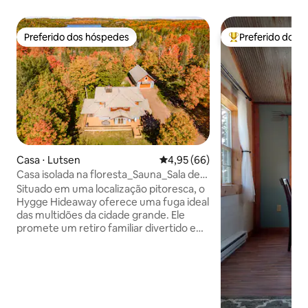
Preferido dos hóspedes
Preferido dos 
Preferido dos hóspedes
Entre os melhore
Casa ⋅ Lutsen
4,95 de uma avaliação média de
4,95 (66)
Casa isolada na floresta_Sauna_Sala de
jogos aquecida
Situado em uma localização pitoresca, o
Hygge Hideaway oferece uma fuga ideal
das multidões da cidade grande. Ele
promete um retiro familiar divertido e
isolado imerso no ambiente de floresta
dos sonhos junto ao Lago Caribou e
perto do principal resort de esqui, da
Vinícola North Shore, do Campo de
Golfe e de Grand Marais. ✔ 3 quartos
confortáveis ✔Sauna ao ar livre Cozinha