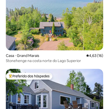
Casa ⋅ Grand Marais
4,63 de uma a
4,63 (16)
Stonehenge na costa norte do Lago Superior
Preferido dos hóspedes
Entre os melhores preferidos dos hóspedes