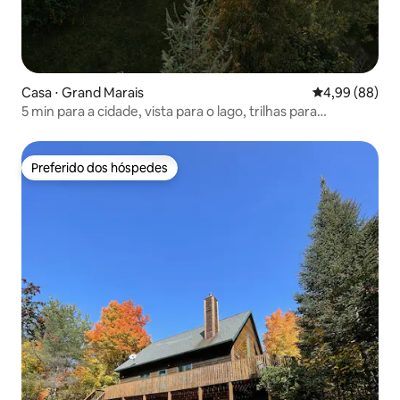
Casa ⋅ Grand Marais
4,99 de uma av
4,99 (88)
5 min para a cidade, vista para o lago, trilhas para
caminhadas e sauna
Preferido dos hóspedes
Preferido dos hóspedes