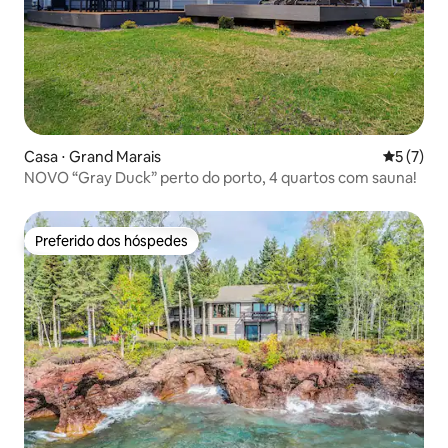
Casa ⋅ Grand Marais
5 de uma 
5 (7)
NOVO “Gray Duck” perto do porto, 4 quartos com sauna!
Preferido dos hóspedes
Preferido dos hóspedes