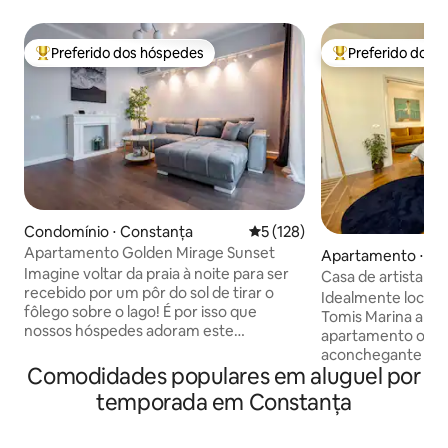
Preferido dos hóspedes
Preferido dos 
Entre os melhores preferidos dos hóspedes
Entre os melhore
Condomínio ⋅ Constanța
5 de uma avaliação média de 
5 (128)
Apartamento Golden Mirage Sunset
Apartamento ⋅ Co
Imagine voltar da praia à noite para ser
Casa de artista co
recebido por um pôr do sol de tirar o
Tomis Marina
Idealmente localiz
fôlego sobre o lago! É por isso que
Tomis Marina and C
nossos hóspedes adoram este
apartamento ofe
apartamento. Localizado no centro de
aconchegante e a
Mamaia, você fica a apenas 3 minutos a
Comodidades populares em aluguel por
para o mar a apen
pé do mar, mas desfruta de um oásis
praia. Você está a
temporada em Constanța
tranquilo completamente livre da
Ovid, a área mais
música barulhenta das boates. Todas as
esplanadas e rest
janelas são grandes, oferecendo vista