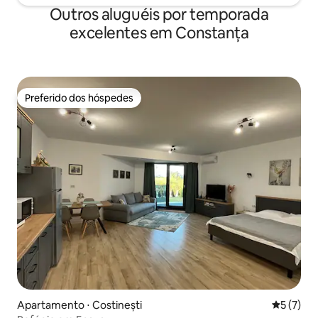
Outros aluguéis por temporada
excelentes em Constanța
Preferido dos hóspedes
Preferido dos hóspedes
Apartamento ⋅ Costinești
5 de uma 
5 (7)