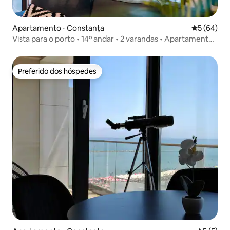
Apartamento ⋅ Constanța
5 de uma a
5 (64)
Vista para o porto • 14º andar • 2 varandas • Apartamento
de design
Preferido dos hóspedes
Preferido dos hóspedes