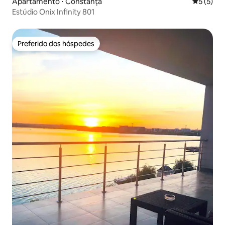
Apartamento ⋅ Constanța
5 de uma 
5 (5)
Estúdio Onix Infinity 801
Preferido dos hóspedes
Preferido dos hóspedes