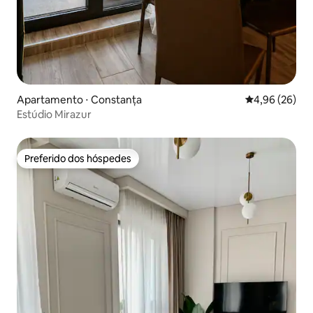
Apartamento ⋅ Constanța
4,96 de uma a
4,96 (26)
Estúdio Mirazur
Preferido dos hóspedes
Preferido dos hóspedes