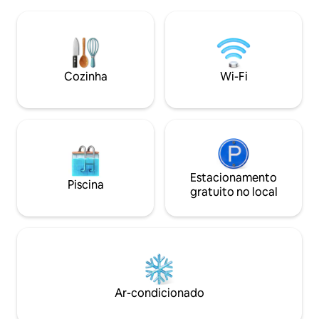
desfrutar de suas
para o lago de todos os cômodos.
passeio à beira-
Recém-mobiliado e equipado (camas
bebida em um terra
queen size, ar condicionado em todos os
apartamento está
quartos, chuveiro tipo spa, lava-louças e
com tudo o que vo
uma lavadora-secadora), é o lugar
Menção: durante o 
Cozinha
Wi-Fi
perfeito para relaxar!
mar é obstruída po
Estacionamento
Piscina
gratuito no local
Ar-condicionado