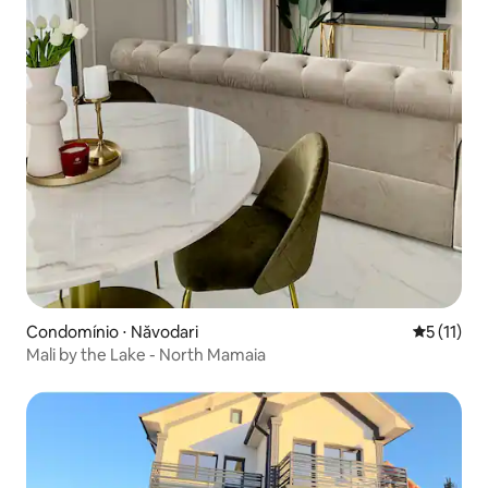
Condomínio ⋅ Năvodari
5 de uma a
5 (11)
Mali by the Lake - North Mamaia