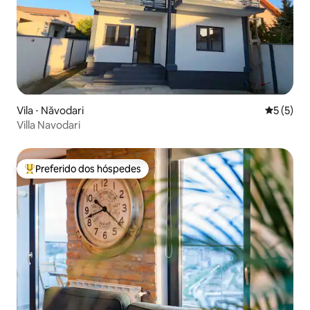
Vila ⋅ Năvodari
5 de uma 
5 (5)
Villa Navodari
Preferido dos hóspedes
Entre os melhores preferidos dos hóspedes