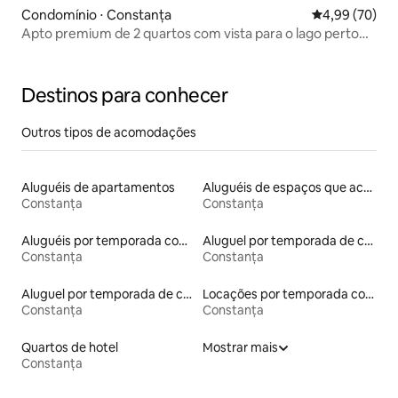
Condomínio ⋅ Constanța
4,99 de uma a
4,99 (70)
Apto premium de 2 quartos com vista para o lago perto
de Rex Beach
Destinos para conhecer
Outros tipos de acomodações
Aluguéis de apartamentos
Aluguéis de espaços que aceitam animais de estimação
Constanța
Constanța
Aluguéis por temporada com acesso à praia
Aluguel por temporada de casas de hóspedes
Constanța
Constanța
Aluguel por temporada de casas de veraneio
Locações por temporada com piscina
Constanța
Constanța
Quartos de hotel
Mostrar mais
Constanța