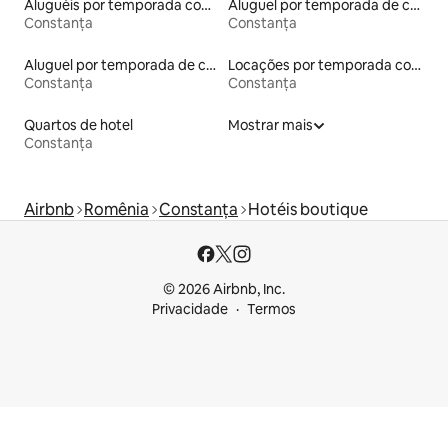
Aluguéis por temporada com acesso à praia
Aluguel por temporada de casas de hóspedes
Constanța
Constanța
Aluguel por temporada de casas de veraneio
Locações por temporada com piscina
Constanța
Constanța
Quartos de hotel
Mostrar mais
Constanța
Airbnb
Romênia
Constanța
Hotéis boutique
© 2026 Airbnb, Inc.
Privacidade
Termos