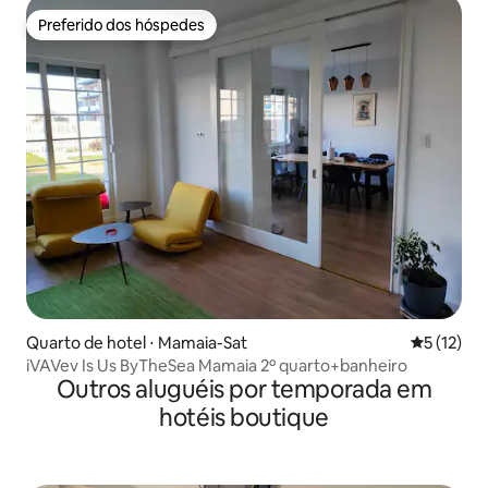
Preferido dos hóspedes
Preferido dos hóspedes
Quarto de hotel ⋅ Mamaia-Sat
5 de uma a
5 (12)
iVAVev Is Us ByTheSea Mamaia 2º quarto+banheiro
Outros aluguéis por temporada em
hotéis boutique