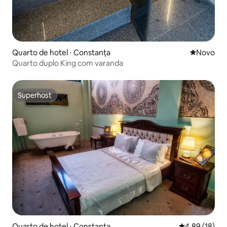
Quarto de hotel ⋅ Constanța
Novo lugar
Novo
Quarto duplo King com varanda
Superhost
Superhost
Quarto de hotel ⋅ Constanța
4,89 de uma a
4,89 (18)