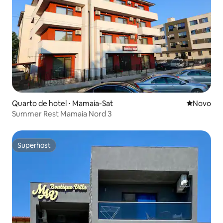
Quarto de hotel ⋅ Mamaia-Sat
Novo lugar
Novo
Summer Rest Mamaia Nord 3
Superhost
Superhost