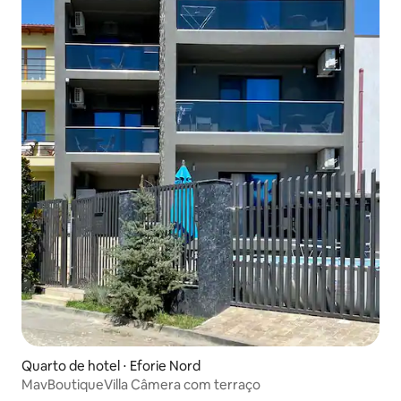
Quarto de hotel ⋅ Eforie Nord
MavBoutiqueVilla Câmera com terraço