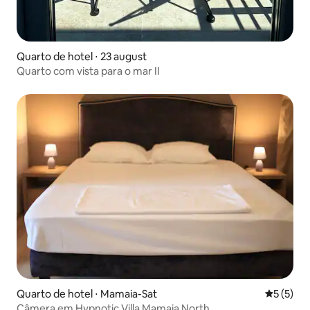
Quarto de hotel ⋅ 23 august
Quarto com vista para o mar II
Quarto de hotel ⋅ Mamaia-Sat
5 de uma 
5 (5)
Câmera em Hypnotic Villa Mamaia North