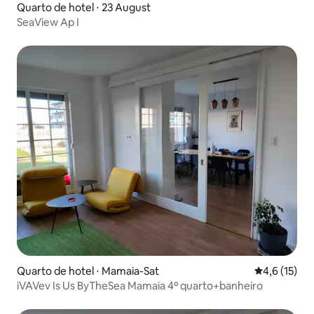
Quarto de hotel ⋅ 23 August
SeaView Ap I
Quarto de hotel ⋅ Mamaia-Sat
4,6 de uma a
4,6 (15)
iVAVev Is Us ByTheSea Mamaia 4º quarto+banheiro