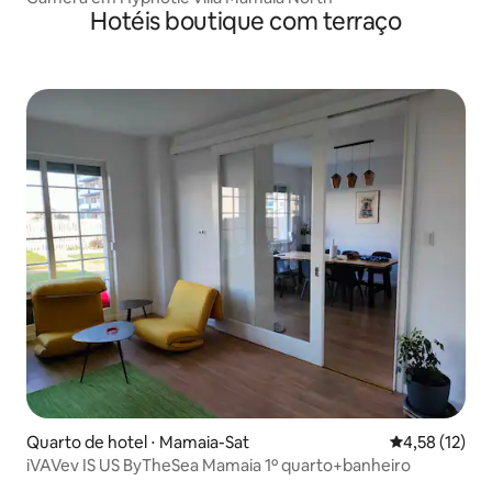
Hotéis boutique com terraço
Quarto de hotel ⋅ Mamaia-Sat
4,58 de uma a
4,58 (12)
iVAVev IS US ByTheSea Mamaia 1º quarto+banheiro