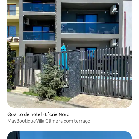
Quarto de hotel ⋅ Eforie Nord
MavBoutiqueVilla Câmera com terraço