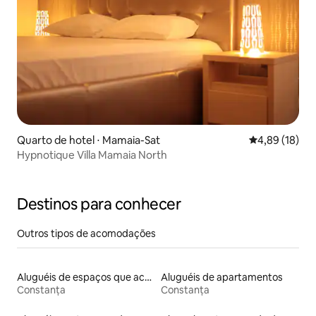
Quarto de hotel ⋅ Mamaia-Sat
4,89 de uma a
4,89 (18)
Hypnotique Villa Mamaia North
Destinos para conhecer
Outros tipos de acomodações
Aluguéis de espaços que aceitam animais de estimação
Aluguéis de apartamentos
Constanța
Constanța