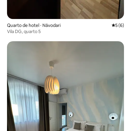
Quarto de hotel ⋅ Năvodari
5 de uma 
5 (6)
Vila DG, quarto 5