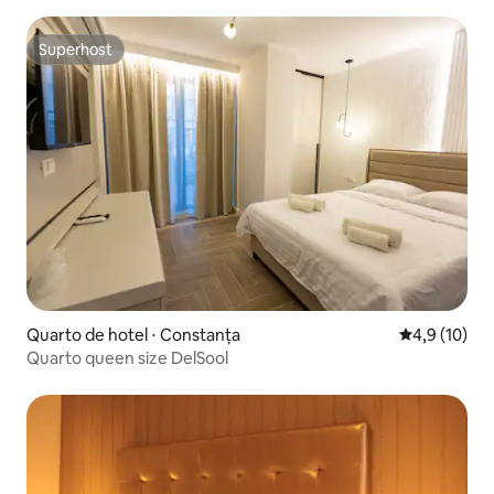
Superhost
Superhost
Quarto de hotel ⋅ Constanța
4,9 de uma a
4,9 (10)
Quarto queen size DelSool