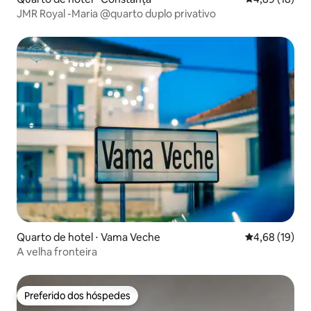
JMR Royal -Maria @quarto duplo privativo
Quarto de hotel ⋅ Vama Veche
4,68 de uma a
4,68 (19)
A velha fronteira
Preferido dos hóspedes
Preferido dos hóspedes