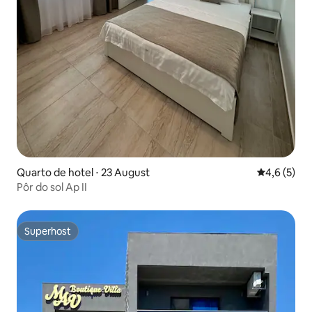
Quarto de hotel ⋅ 23 August
4,6 de uma 
4,6 (5)
Pôr do sol Ap II
Superhost
Superhost