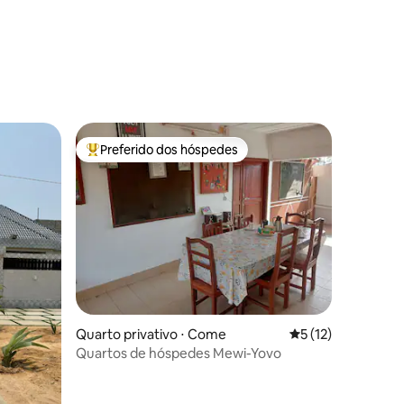
ções
Preferido dos hóspedes
Entre os melhores preferidos dos hóspedes
ções
Quarto privativo ⋅ Come
5 de uma avaliação
5 (12)
Quartos de hóspedes Mewi-Yovo