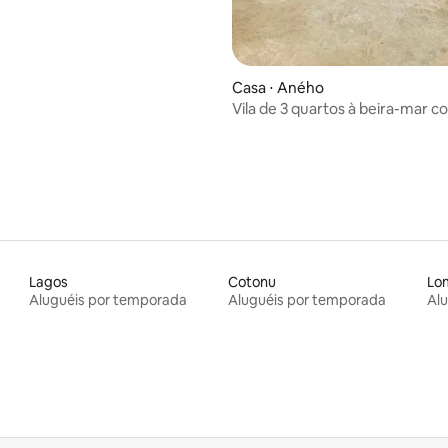
 média de 5, 5 avaliações
Casa ⋅ Aného
Vila de 3 quartos à beira-mar c
para o mar
Lagos
Cotonu
Lo
Aluguéis por temporada
Aluguéis por temporada
Al