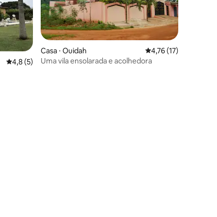
Casa ⋅ Ouidah
4,76 de uma avaliação
4,76 (17)
Uma vila ensolarada e acolhedora
4,8 de uma avaliação média de 5, 5 avaliações
4,8 (5)