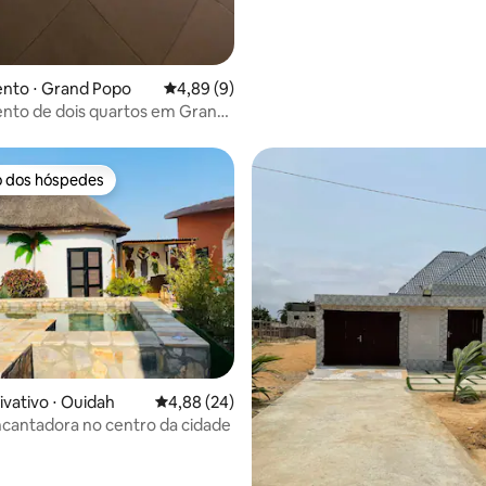
nto ⋅ Grand Popo
4,89 de uma avaliação média de 5, 9 avalia
4,89 (9)
nto de dois quartos em Grand-
o dos hóspedes
o dos hóspedes
ivativo ⋅ Ouidah
4,88 de uma avaliação média de 5, 24 avalia
4,88 (24)
ncantadora no centro da cidade