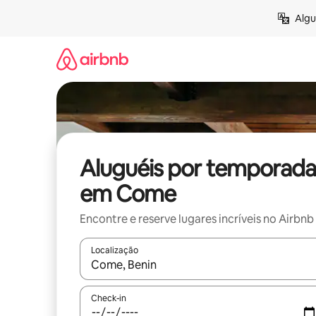
Pular
Algu
para
o
conteúdo
Aluguéis por temporada
em Come
Encontre e reserve lugares incríveis no Airbnb
Localização
Quando os resultados estiverem disponíveis, expl
Check-in