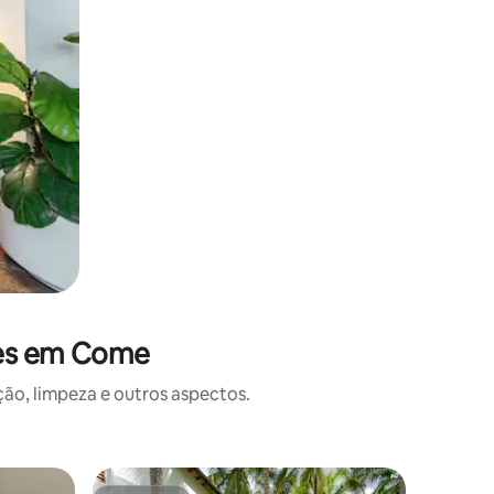
ões em Come
o, limpeza e outros aspectos.
Vila ⋅ Gr