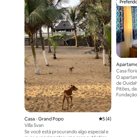
Preferid
Preferid
Apartame
Casa flori
pé
O apartam
de Ouidah
Pitões, da
Fundação 
O bairro é
restaurant
para expl
descobrir
Casa ⋅ Grand Popo
5 de uma avaliação
5 (4)
experimen
Villa Svan
alojamen
Se você está procurando algo especial e
com ar co