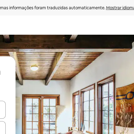
mas informações foram traduzidas automaticamente. 
Mostrar idioma
ore-os usando as seta para cima e para baixo do teclado ou tocando e