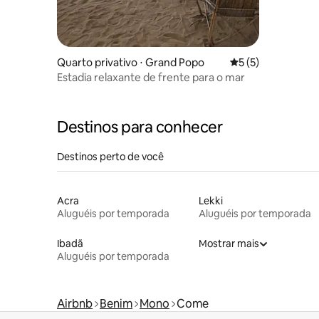
Quarto privativo ⋅ Grand Popo
5 de uma avaliação
5 (5)
Estadia relaxante de frente para o mar
Destinos para conhecer
Destinos perto de você
Acra
Lekki
Aluguéis por temporada
Aluguéis por temporada
Ibadã
Mostrar mais
Aluguéis por temporada
Airbnb
Benim
Mono
Come