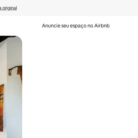
 original
Anuncie seu espaço no Airbnb
 deslizando o dedo na tela.