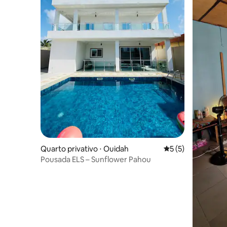
Quarto privativo ⋅ Ouidah
5 de uma avaliação
5 (5)
Pousada ELS – Sunflower Pahou