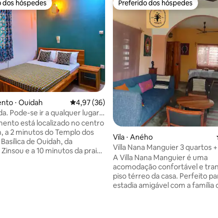
o dos hóspedes
Preferido dos hóspedes
o dos hóspedes
Preferido dos hóspedes
nto ⋅ Ouidah
4,97 de uma avaliação média de 5, 36 avalia
4,97 (36)
da. Pode-se ir a qualquer lugar a
ento está localizado no centro
, a 2 minutos do Templo dos
Vila ⋅ Aného
 Basílica de Ouidah, da
Villa Nana Manguier 3 quartos +
Zinsou e a 10 minutos da praia.
estar em Aneho
A Villa Nana Manguier é uma
 tranquilo e fica perto de
acomodação confortável e tran
es e lojas. É o lugar perfeito
piso térreo da casa. Perfeito p
orar a cidade de Ouidah,
estadia amigável com a família
 a cultura Vodoun e
 média de 5, 4 avaliações
(6 pessoas). O espaço inclui 3 q
tar os dias Vodoun. O
uma sala de estar, um banheiro
to tem um quarto espaçoso
um terraço coberto. Possibilid
ndicionado e ventilado, uma