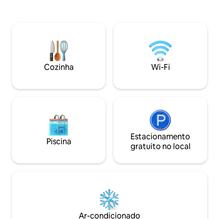
chuveiro ao ar livre de água quente, Wi-
Localizado a 30 m
Fi, aquecimento, ar-condicionado e
Rainier, a casa ofe
muito mais! Desfrute do espaço ao ar
deslumbrantes de
livre com redes, churrasqueira e
cômodos (incluind
fogueira junto ao lago. Fica a 1 milha do
hidromassagem) c
Lago Alice, então pegue as pranchas de
reunir, se espalha
remo e vá para o lago! Além disso,
desacelerar. **Disponibilidade mostrada
Cozinha
Wi-Fi
reserve uma cerimônia de cura sonora
até 26 de dezembr
ou sagrada enquanto estiver aqui!
@alderlakelookout
abertura**
Estacionamento
Piscina
gratuito no local
Ar-condicionado