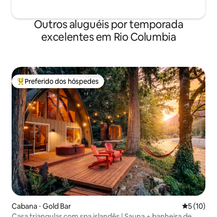
Outros aluguéis por temporada
excelentes em Rio Columbia
Preferido dos hóspedes
Entre os melhores preferidos dos hóspedes
Cabana ⋅ Gold Bar
5 de uma a
5 (10)
Casa triangular com spa islandês | Sauna + banheira de