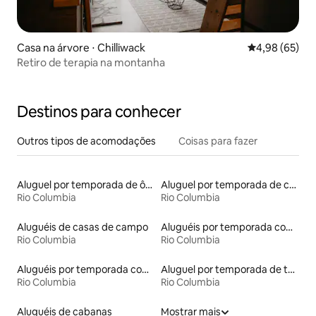
Casa na árvore ⋅ Chilliwack
4,98 de uma a
4,98 (65)
Retiro de terapia na montanha
Destinos para conhecer
Outros tipos de acomodações
Coisas para fazer
Aluguel por temporada de ônibus
Aluguel por temporada de casas arredondadas
Rio Columbia
Rio Columbia
Aluguéis de casas de campo
Aluguéis por temporada com acesso ao lago
Rio Columbia
Rio Columbia
Aluguéis por temporada com banheira
Aluguel por temporada de townhouses
Rio Columbia
Rio Columbia
Aluguéis de cabanas
Mostrar mais