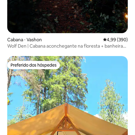
Cabana ⋅ Vashon
4,99 de uma ava
4,99 (390)
Wolf Den | Cabana aconchegante na floresta + banheira
de hidromassagem a lenha
Preferido dos hóspedes
Preferido dos hóspedes