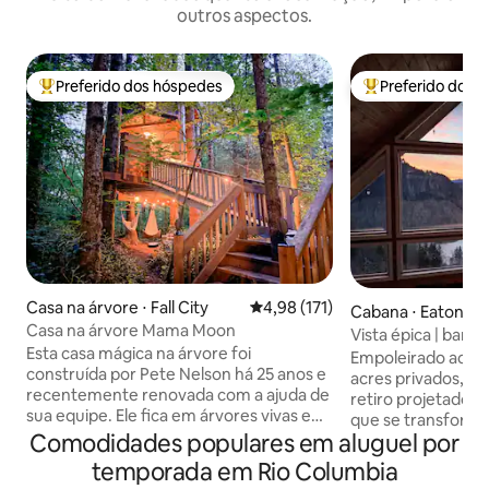
outros aspectos.
Preferido dos hóspedes
Preferido dos 
Entre os melhores preferidos dos hóspedes
Entre os melhore
Casa na árvore ⋅ Fall City
4,98 de uma avaliação média de 
4,98 (171)
Cabana ⋅ Eatonvill
Casa na árvore Mama Moon
Vista épica | ban
Esta casa mágica na árvore foi
| 8 pessoas | 30 mi
Empoleirado acima
construída por Pete Nelson há 25 anos e
acres privados, A
recentemente renovada com a ajuda de
retiro projetado pa
sua equipe. Ele fica em árvores vivas em
que se transforma
nossa propriedade de 5 acres ao lado de
Comodidades populares em aluguel por
longas conversas 
seu próprio pequeno lago e fonte. Tem
tranquilas com caf
temporada em Rio Columbia
um banheiro com pia e vaso sanitário,
pelo lago, e sem i