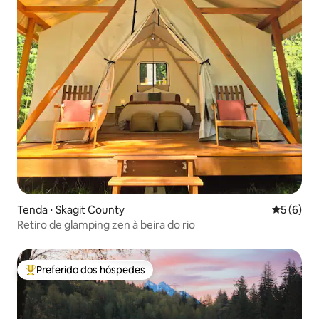
Tenda ⋅ Skagit County
5 de uma 
5 (6)
Retiro de glamping zen à beira do rio
Preferido dos hóspedes
Entre os melhores preferidos dos hóspedes