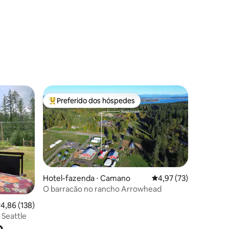
ções
Preferido dos hóspedes
Entre os melhores preferidos dos hóspedes
Hotel-fazenda ⋅ Camano
4,97 de uma avaliação
4,97 (73)
O barracão no rancho Arrowhead
ções
,86 de uma avaliação média de 5, 138 avaliações
4,86 (138)
 Seattle
o