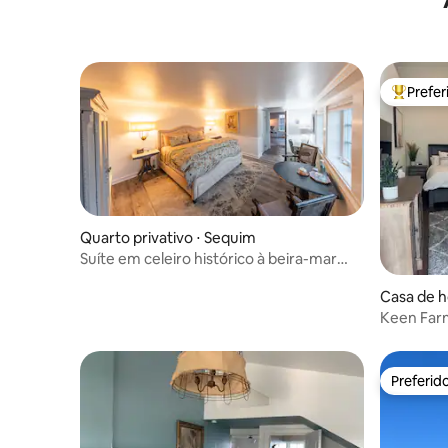
Prefe
Entre os
Quarto privativo ⋅ Sequim
Suíte em celeiro histórico à beira-mar
com banheira de hidromassagem
Casa de h
Keen Far
rústicos!
Preferid
Preferid