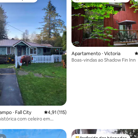
 melhores preferidos dos hóspedes
Entre os melhores preferidos d
Apartamento ⋅ Victoria
4
édia de 5, 123 avaliações
Boas-vindas ao Shadow Fin Inn
mpo ⋅ Fall City
4,91 de uma avaliação média de 5, 115 avalia
4,91 (115)
istórica com celeiro em
e Falls