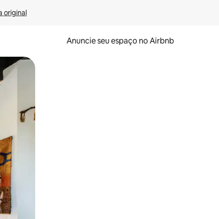
 original
Anuncie seu espaço no Airbnb
 deslizando o dedo na tela.