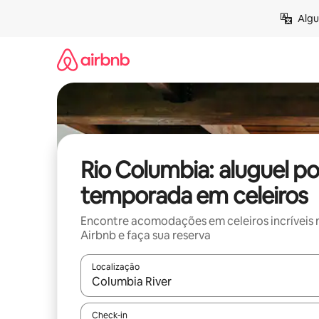
Pular
Algu
para
o
conteúdo
Rio Columbia: aluguel po
temporada em celeiros
Encontre acomodações em celeiros incríveis 
Airbnb e faça sua reserva
Localização
Quando os resultados estiverem disponíveis, expl
Check-in