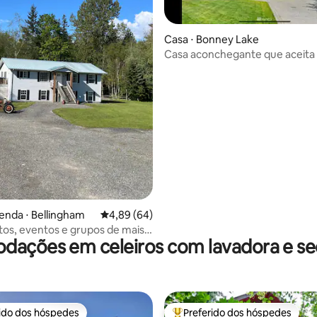
Casa ⋅ Bonney Lake
Casa aconchegante que aceita 
de estimação com banheira de
hidromassagem
enda ⋅ Bellingham
4,89 de uma avaliação média de 5, 64 avalia
4,89 (64)
s, eventos e grupos de mais
ações em celeiros com lavadora e s
oas na Fern Hill Estate
rido dos hóspedes
Preferido dos hóspedes