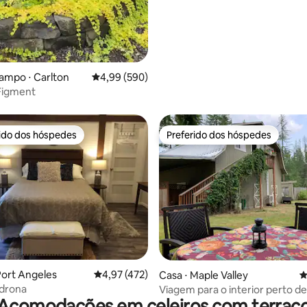
ampo ⋅ Carlton
4,99 de uma avaliação média de 5, 590 avalia
4,99 (590)
Figment
rido dos hóspedes
Preferido dos hóspedes
 melhores preferidos dos hóspedes
Preferido dos hóspedes
 Port Angeles
4,97 de uma avaliação média de 5, 472 avalia
4,97 (472)
édia de 5, 133 avaliações
Casa ⋅ Maple Valley
4
adrona
Viagem para o interior perto de
Acomodações em celeiros com terraç