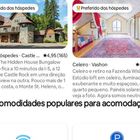
rido dos hóspedes
Preferido dos hóspedes
 melhores preferidos dos hóspedes
Entre os melhores preferidos d
óspedes ⋅ Castle R
4,95 de uma avaliação média de 5, 165 avalia
4,95 (165)
The Hidden House Bungalow
édia de 5, 921 avaliações
Celeiro ⋅ Vashon
4
fica a 10 minutos da I-5, a 12
Celeiro e retiro na Fazenda Wi
e Castle Rock em uma direção
Rock!
Estúdio loft em celeiro, ilumina
view na outra. Pouco mais de 1
exuberante e muito espaçoso
 costa, o Monte St. Helens, o
quarto pequeno. Painéis solare
ortland. Confortos de
veja a foto. Agora somos neutros em
 da
comodidades populares para acomodaç
carbono! Aproveite as vistas territoriais
pleto + lanches Sala de estar
dos pastos e do jardim. Cama q
rincipal (segundo quarto no
com sobrecolchão de espuma 
cima) Camas confortáveis
memória, sofá futon duplo em
os de tabuleiro PS4 DVDs de
pequeno quarto separado. Coz
" Livros W/D Fogão a lenha A/C
pequena, mesa de jantar, sofás
m refúgio em
Atividades de verão: pegue a b
a, agora com atualizações