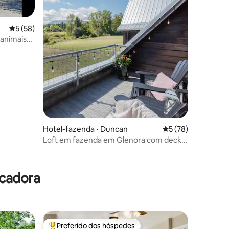
5 de uma avaliação média de 5, 58 avaliações
5 (58)
animais
Hotel-fazenda ⋅ Duncan
5 de uma avaliação
5 (78)
Loft em fazenda em Glenora com deck
privativo no terraço
ções
ecadora
Preferido dos hóspedes