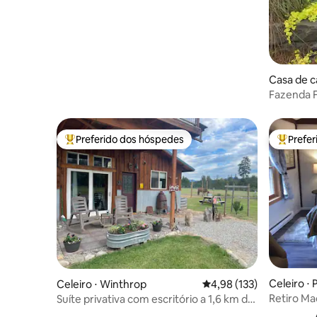
Casa de c
Fazenda 
Preferido dos hóspedes
Prefe
Entre os melhores preferidos dos hóspedes
Entre os
Celeiro ⋅
Celeiro ⋅ Winthrop
4,98 de uma avaliação m
4,98 (133)
Retiro M
Suíte privativa com escritório a 1,6 km da
cidade