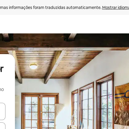
mas informações foram traduzidas automaticamente. 
Mostrar idioma
r
no
ore-os usando as seta para cima e para baixo do teclado ou tocando e