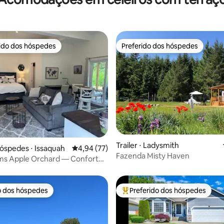
rido dos hóspedes
Preferido dos hóspedes
 melhores preferidos dos hóspedes
Preferido dos hóspedes
Trailer ⋅ Ladysmith
óspedes ⋅ Issaquah
4,94 de uma avaliação média de 5, 77 avalia
4,94 (77)
Fazenda Misty Haven
ms Apple Orchard — Confortos
o dos hóspedes
Preferido dos hóspedes
o dos hóspedes
Entre os melhores preferidos d