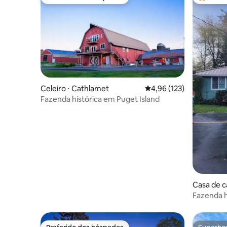
Preferido dos hóspedes
Entre os
Celeiro ⋅ Cathlamet
4,96 de uma avaliação m
4,96 (123)
Fazenda histórica em Puget Island
Casa de ca
Fazenda h
Snoqualmi