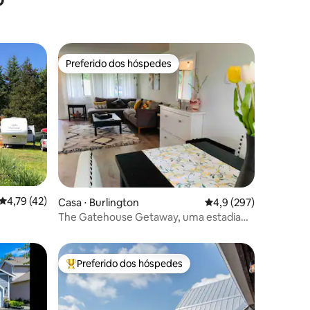
Preferido dos hóspedes
Preferido dos hóspedes
4,79 de uma avaliação média de 5, 42 avaliações
4,79 (42)
Casa ⋅ Burlington
4,9 de uma avaliação 
4,9 (297)
ções
The Gatehouse Getaway, uma estadia
tranquila perto da diversão!
Preferido dos hóspedes
os hóspedes
Entre os melhores preferidos dos hóspedes