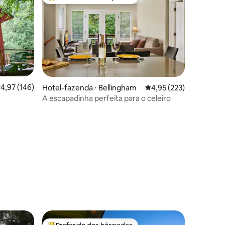
os hóspedes
Entre os melhores preferidos dos hóspedes
,97 de uma avaliação média de 5, 146 avaliações
4,97 (146)
Hotel-fazenda ⋅ Bellingham
4,95 de uma avaliação 
4,95 (223)
A escapadinha perfeita para o celeiro
ções