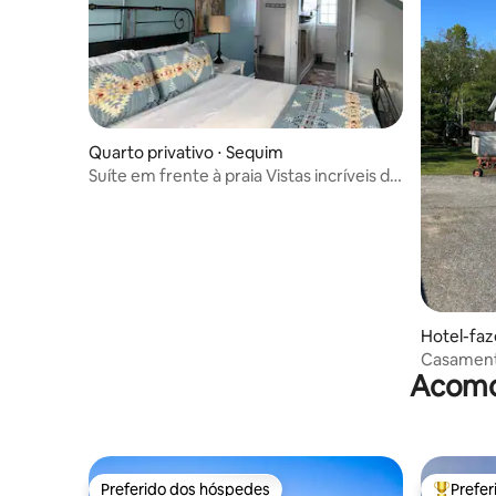
Quarto privativo ⋅ Sequim
Suíte em frente à praia Vistas incríveis da
montanha
Hotel-faz
Casamento
Acomod
de 16 pess
Preferido dos hóspedes
Prefe