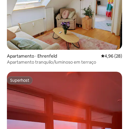
Apartamento ⋅ Ehrenfeld
4,96 de uma a
4,96 (28)
Apartamento tranquilo/luminoso em terraço
Superhost
Superhost