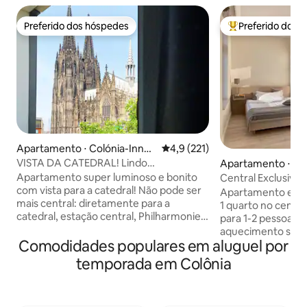
Preferido dos hóspedes
Preferido dos 
Preferido dos hóspedes
Entre os melhore
Apartamento ⋅ Colónia-Innen
4,9 de uma avaliação média de 
4,9 (221)
stadt
VISTA DA CATEDRAL! Lindo
Apartamento ⋅ Co
apartamento super central
nstadt
Apartamento super luminoso e bonito
Central Exclusive
com vista para a catedral! Não pode ser
até a catedral
Apartamento ensol
mais central: diretamente para a
1 quarto no centro
catedral, estação central, Philharmonie,
para 1-2 pessoas; 
cidade velha e shopping milha, nosso
aquecimento sob 
apartamento exclusivo está localizado
Comodidades populares em aluguel por
confortável (1,40 
no coração da cidade. A partir daí, pode
elegante, cozinha
temporada em Colônia
chegar facilmente a todos os cantos da
alta qualidade; de
cidade e arredores a pé/de transportes
moderno com luz d
públicos. A cereja do bolo deste
exclusivo; Wi-Fi de