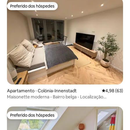
Preferido dos hóspedes
Preferido dos hóspedes
Apartamento ⋅ Colónia-Innenstadt
4,98 de uma a
4,98 (63)
Maisonette moderna - Bairro belga - Localização
privilegiada!
Preferido dos hóspedes
Preferido dos hóspedes