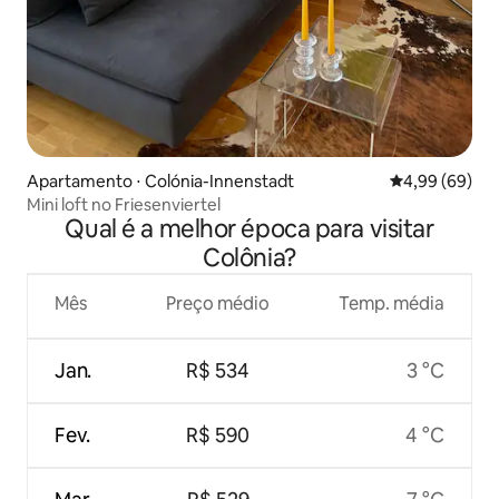
Apartamento ⋅ Colónia-Innenstadt
4,99 de uma av
4,99 (69)
Mini loft no Friesenviertel
Qual é a melhor época para visitar
Colônia?
Mês
Preço médio
Temp. média
Jan.
R$ 534
3 °C
Fev.
R$ 590
4 °C