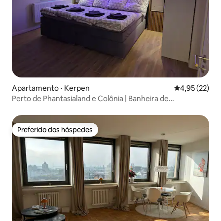
Apartamento ⋅ Kerpen
4,95 de uma a
4,95 (22)
Perto de Phantasialand e Colônia | Banheira de
hidromassagem e sauna
Preferido dos hóspedes
Preferido dos hóspedes