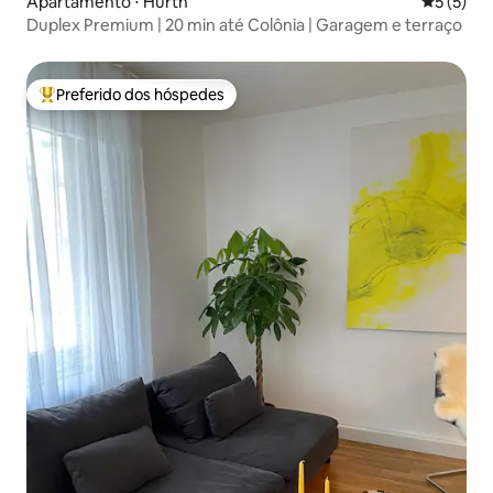
Apartamento ⋅ Hürth
5 de uma 
5 (5)
Duplex Premium | 20 min até Colônia | Garagem e terraço
Preferido dos hóspedes
Entre os melhores preferidos dos hóspedes