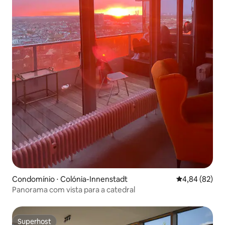
Condomínio ⋅ Colónia-Innenstadt
4,84 de uma a
4,84 (82)
Panorama com vista para a catedral
Superhost