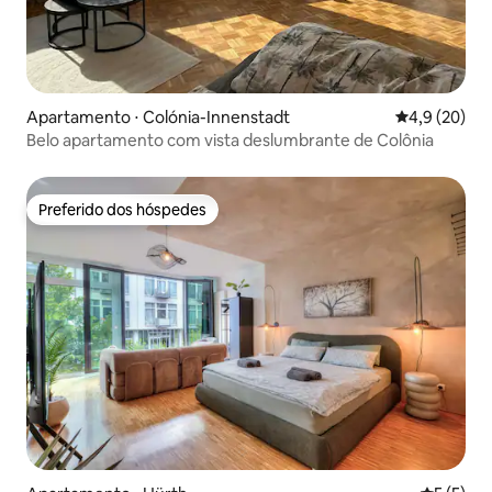
Apartamento ⋅ Colónia-Innenstadt
4,9 de uma a
4,9 (20)
Belo apartamento com vista deslumbrante de Colônia
Preferido dos hóspedes
Preferido dos hóspedes