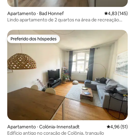
Apartamento ⋅ Bad Honnef
4,83 de uma av
4,83 (145)
Lindo apartamento de 2 quartos na área de recreação
local
Preferido dos hóspedes
Preferido dos hóspedes
Apartamento ⋅ Colónia-Innenstadt
4,96 de uma a
4,96 (51)
Edifício antigo no coração de Colônia, tranquilo