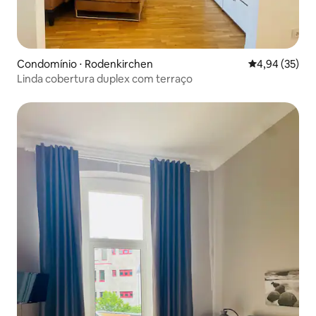
Condomínio ⋅ Rodenkirchen
4,94 de uma a
4,94 (35)
Linda cobertura duplex com terraço