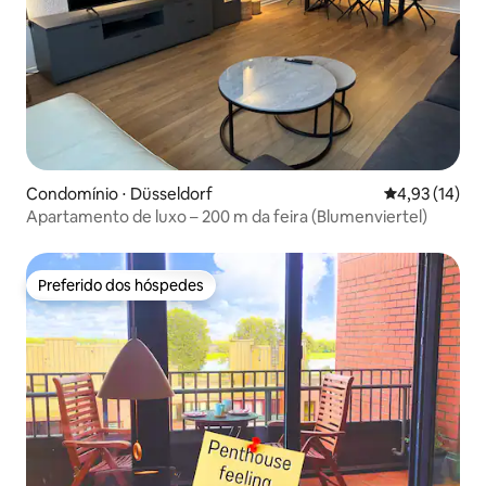
Condomínio ⋅ Düsseldorf
4,93 de uma a
4,93 (14)
Apartamento de luxo – 200 m da feira (Blumenviertel)
Preferido dos hóspedes
Preferido dos hóspedes