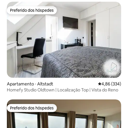
Preferido dos hóspedes
Preferido dos hóspedes
Apartamento ⋅ Altstadt
4,86 de uma ava
4,86 (334)
Homefy Studio Oldtown | Localização Top | Vista do Reno
Preferido dos hóspedes
Preferido dos hóspedes