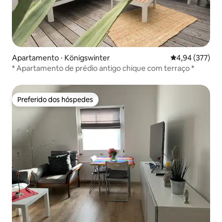
Apartamento ⋅ Königswinter
4,94 de uma av
4,94 (377)
* Apartamento de prédio antigo chique com terraço *
Preferido dos hóspedes
Preferido dos hóspedes