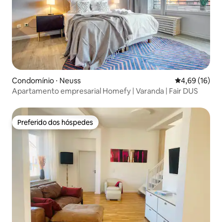
Condomínio ⋅ Neuss
4,69 de uma a
4,69 (16)
Apartamento empresarial Homefy | Varanda | Fair DUS
Preferido dos hóspedes
Preferido dos hóspedes