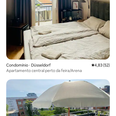
Condomínio ⋅ Düsseldorf
4,83 de uma a
4,83 (52)
Apartamento central perto da feira/Arena