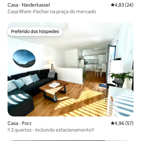
Casa ⋅ Niederkassel
4,83 de uma a
4,83 (24)
Casa Rhein-Fischer na praça do mercado
Preferido dos hóspedes
Preferido dos hóspedes
Casa ⋅ Porz
4,96 de uma a
4,96 (57)
‼ ️2 quartos - incluindo estacionamento‼️