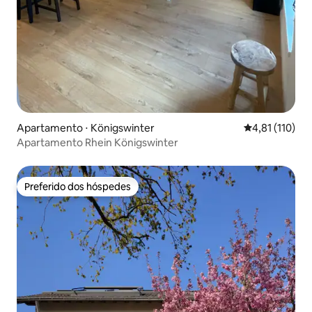
Apartamento ⋅ Königswinter
4,81 de uma av
4,81 (110)
Apartamento Rhein Königswinter
Preferido dos hóspedes
Preferido dos hóspedes