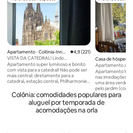
Preferido dos hóspedes
Preferido dos hó
Apartamento ⋅ Colónia-Innen
4,9 de uma avaliação média de 
4,9 (221)
stadt
VISTA DA CATEDRAL! Lindo
Casa de hóspedes 
apartamento super central
Apartamento super luminoso e bonito
rchen
Apartamento acol
com vista para a catedral! Não pode ser
do Reno
Apartamento lumi
mais central: diretamente para a
nas imediações do
catedral, estação central, Philharmonie,
uma área verde e t
cidade velha e shopping milha, nosso
pelo jardim (compa
apartamento exclusivo está localizado
Colônia: comodidades populares para
Somos uma famíli
no coração da cidade. A partir daí, pode
uma cachorra brin
aluguel por temporada de
chegar facilmente a todos os cantos da
gostamos de dar d
acomodações na orla
cidade e arredores a pé/de transportes
férias. Somos anfi
públicos. A cereja do bolo deste
alma. O centro da cidade ( Catedral ...) é
apartamento chique é a vista através da
facilmente acessív
grande janela em frente diretamente ao
público e de bicicl
marco de Colônia: a catedral. Sem