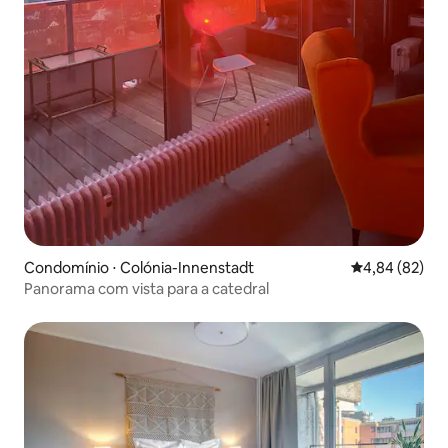
Condomínio ⋅ Colónia-Innenstadt
4,84 de uma a
4,84 (82)
Panorama com vista para a catedral