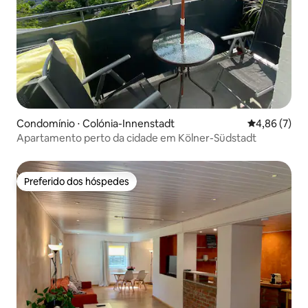
Condomínio ⋅ Colónia-Innenstadt
4,86 de uma 
4,86 (7)
Apartamento perto da cidade em Kölner-Südstadt
Preferido dos hóspedes
Preferido dos hóspedes