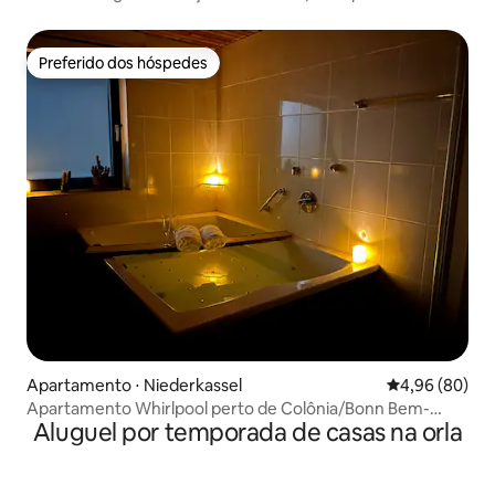
Preferido dos hóspedes
Preferido dos hóspedes
Apartamento ⋅ Niederkassel
4,96 de uma av
4,96 (80)
Apartamento Whirlpool perto de Colônia/Bonn Bem-
Aluguel por temporada de casas na orla
estar