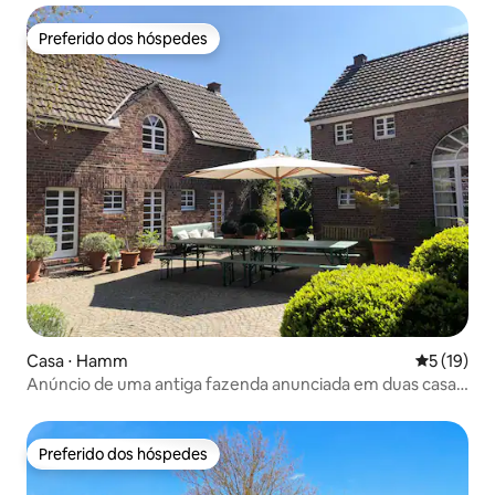
Preferido dos hóspedes
Preferido dos hóspedes
Casa ⋅ Hamm
5 de uma a
5 (19)
Anúncio de uma antiga fazenda anunciada em duas casas
de hóspedes
Preferido dos hóspedes
Preferido dos hóspedes