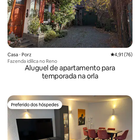
Casa ⋅ Porz
4,91 de uma a
4,91 (76)
Fazenda idílica no Reno
Aluguel de apartamento para
temporada na orla
Preferido dos hóspedes
Preferido dos hóspedes