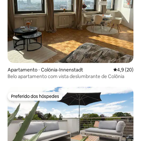
Apartamento ⋅ Colónia-Innenstadt
4,9 de uma a
4,9 (20)
Belo apartamento com vista deslumbrante de Colônia
Preferido dos hóspedes
Preferido dos hóspedes