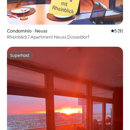
Condomínio ⋅ Neuss
5 de uma 
5 (9)
Rheinblick7 Apartment Neuss Düsseldorf
Superhost
Superhost