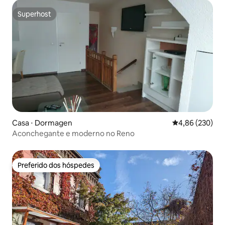
Superhost
Superhost
Casa ⋅ Dormagen
4,86 de uma ava
4,86 (230)
Aconchegante e moderno no Reno
Preferido dos hóspedes
Preferido dos hóspedes