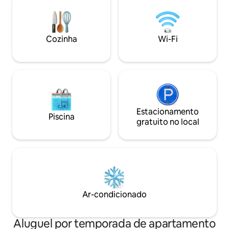
fornecida). Lojas 
HÓSPEDES DE FESTAS! Idade mínima: 25
diárias podem ser
anos Cama de bebê + cadeira alta
Também massagem 
disponível, por favor pergunte!
beleza, restaurante
Cozinha
Wi-Fi
Estacionamento
Piscina
gratuito no local
Ar-condicionado
Aluguel por temporada de apartamento