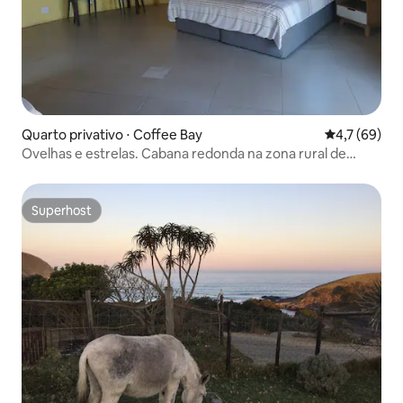
Quarto privativo ⋅ Coffee Bay
4,7 de uma a
4,7 (69)
Ovelhas e estrelas. Cabana redonda na zona rural de
Coffee Bay
Superhost
Superhost