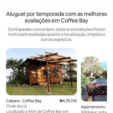
Aluguel por temporada com as melhores
avaliações em Coffee Bay
Os hóspedes concordam: estas acomodações foram
muito bem avaliadas quanto a localização, limpeza e
outros aspectos.
Cabana ⋅ Coffee Bay
4,79 de uma avaliação média de
4,79 (14)
Chalé da Lia
Apartamento ⋅ Co
Localizado a 4 km de Coffee Bay em
Wildview: vistas 