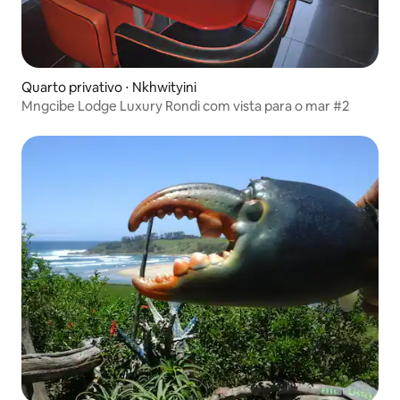
Quarto privativo ⋅ Nkhwityini
Mngcibe Lodge Luxury Rondi com vista para o mar #2