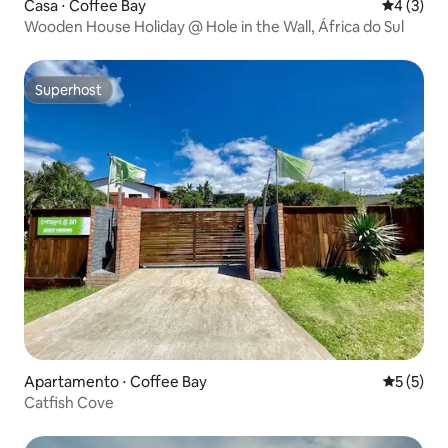
Casa ⋅ Coffee Bay
4 de uma 
4 (3)
Wooden House Holiday @ Hole in the Wall, África do Sul
Superhost
Superhost
Apartamento ⋅ Coffee Bay
5 de uma 
5 (5)
Catfish Cove