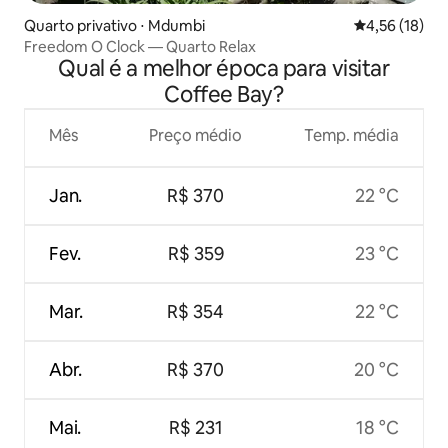
Quarto privativo ⋅ Mdumbi
4,56 de uma a
4,56 (18)
Freedom O Clock — Quarto Relax
Qual é a melhor época para visitar
Coffee Bay?
Mês
Preço médio
Temp. média
Jan.
R$ 370
22 °C
Fev.
R$ 359
23 °C
Mar.
R$ 354
22 °C
Abr.
R$ 370
20 °C
Mai.
R$ 231
18 °C