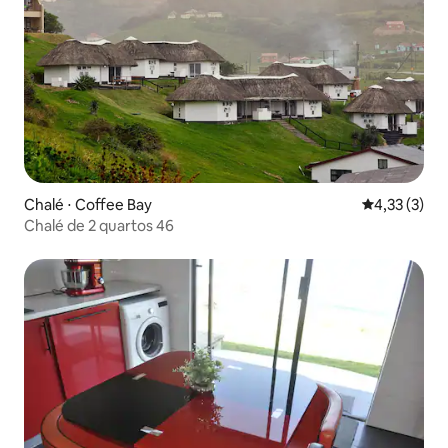
Chalé ⋅ Coffee Bay
4,33 de uma 
4,33 (3)
Chalé de 2 quartos 46