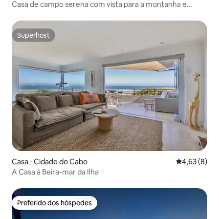
Casa de campo serena com vista para a montanha e
banheira de hidromassagem
Superhost
Superhost
Casa ⋅ Cidade do Cabo
4,63 de uma 
4,63 (8)
A Casa à Beira-mar da Ilha
Preferido dos hóspedes
Preferido dos hóspedes