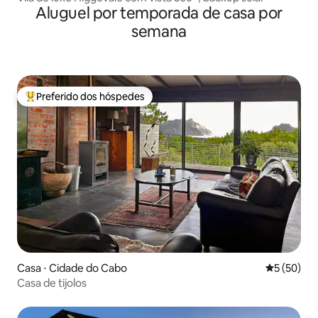
Aluguel por temporada de casa por
semana
Preferido dos hóspedes
Entre os melhores preferidos dos hóspedes
Casa ⋅ Cidade do Cabo
5 de uma a
5 (50)
Casa de tijolos