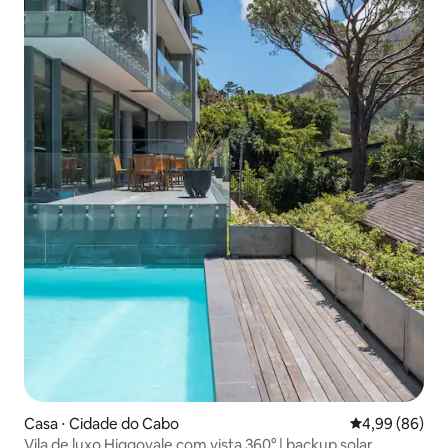
Casa ⋅ Cidade do Cabo
4,99 de uma av
4,99 (86)
Vila de luxo Higgovale com vista 360° | backup solar