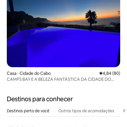
Casa ⋅ Cidade do Cabo
4,84 de uma av
4,84 (80)
CAMPS BAY E A BELEZA FANTÁSTICA DA CIDADE DO
CABO
Destinos para conhecer
Destinos perto de você
Outros tipos de acomodações
Pr