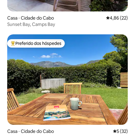
Casa ⋅ Cidade do Cabo
4,86 de uma a
4,86 (22)
Sunset Bay, Camps Bay
Preferido dos hóspedes
Entre os melhores preferidos dos hóspedes
Casa ⋅ Cidade do Cabo
5 de uma a
5 (32)