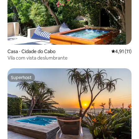
Casa ⋅ Cidade do Cabo
4,91 de uma a
4,91 (11)
Vila com vista deslumbrante
Superhost
Superhost