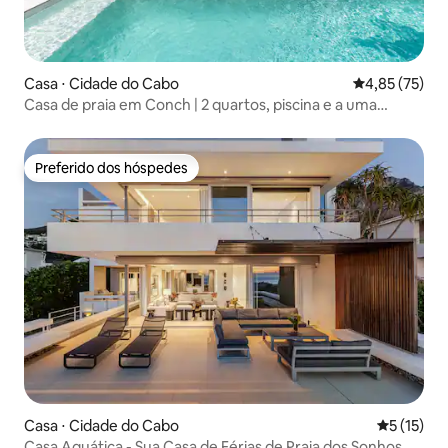
Casa ⋅ Cidade do Cabo
4,85 de uma a
4,85 (75)
Casa de praia em Conch | 2 quartos, piscina e a uma
caminhada da praia
Preferido dos hóspedes
Preferido dos hóspedes
Casa ⋅ Cidade do Cabo
5 de uma a
5 (15)
Casa Aquática - Sua Casa de Férias de Praia dos Sonhos