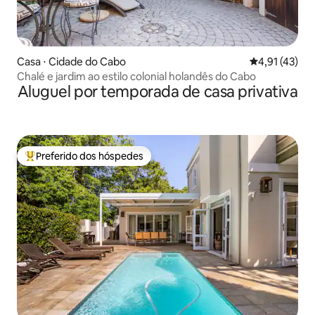
Casa ⋅ Cidade do Cabo
4,91 de uma a
4,91 (43)
Chalé e jardim ao estilo colonial holandês do Cabo
Aluguel por temporada de casa privativa
Preferido dos hóspedes
Entre os melhores preferidos dos hóspedes