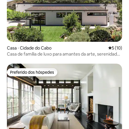
Casa ⋅ Cidade do Cabo
5 de uma a
5 (10)
Casa de família de luxo para amantes da arte, serenidade
na montanha
Preferido dos hóspedes
Preferido dos hóspedes