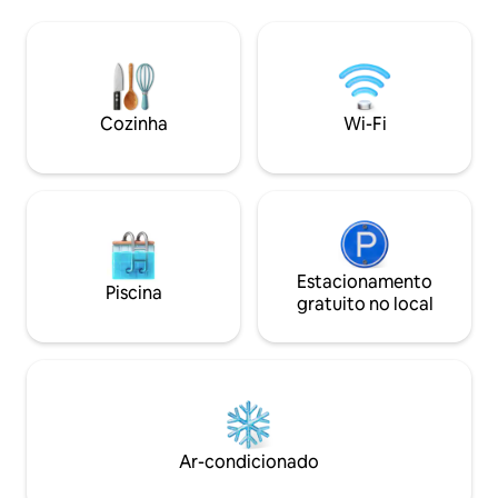
cima: CAMA TIPO KING com colchão
sala de jantar. O nível da casa principal da
topo de linha e roupa de cama fina e
casa de praia est
banheiro privativo recém-reformado
quartos e 4 banhei
com pia dupla. Ar condicionado, TV a
estão no nível do 
cabo e Netflix. Varanda ampla com vista
principal fica no a
para o mar. 2º quarto no andar de cima:
superior da cobe
Cozinha
Wi-Fi
CAMA TIPO KING com colchão topo de
separado do nível da 
linha e roupa de cama fina. Ar
Vila de Praia - est
condicionado. Varanda com vista para o
situada diretament
mar. 3º quarto no andar de cima: Duas
pequeno enclave 
camas de solteiro com colchão topo de
Bay e Clifton Beaches) O me
linha e roupa de cama fina; pode ser
paraíso. A cozinha
transformado em uma cama king size.
de estar e sala de
A/C. Banheiro recém-reformado no
Estacionamento
uma grande área de 
Piscina
andar de cima para os quartos 2 + 3.
portão de praia lev
gratuito no local
Sofá-cama no andar de cima: Acomoda 1
Vistas ininterruptas 
adulto em área aberta entre quartos
Beach está situad
(não privativo). Conjunto completo de
apenas 15 casas de praia. Es
roupa de cama fornecido. Piso principal:
curta distância a p
Espaço de estar interior-exterior
restaurantes locais. A seção da C
deslumbrante, com portas totalmente
Principal possui 4
retráteis para máxima vida e
acomodar 8 pessoa
Ar-condicionado
entretenimento e vista deslumbrante
maior, a cobertura
para o oceano e Clifton Beach. Portas de
combinada para p