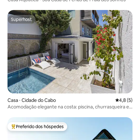
Superhost
Superhost
Casa ⋅ Cidade do Cabo
4,8 de uma 
4,8 (5)
Acomodação elegante na costa: piscina, churrasqueira e
vista para o mar
Preferido dos hóspedes
Entre os melhores preferidos dos hóspedes