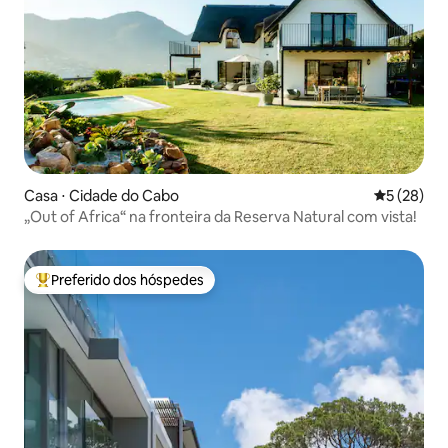
Casa ⋅ Cidade do Cabo
5 de uma a
5 (28)
„Out of Africa“ na fronteira da Reserva Natural com vista!
Preferido dos hóspedes
Entre os melhores preferidos dos hóspedes