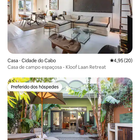
Casa ⋅ Cidade do Cabo
4,95 de uma a
4,95 (20)
Casa de campo espaçosa - Kloof Laan Retreat
Preferido dos hóspedes
Preferido dos hóspedes