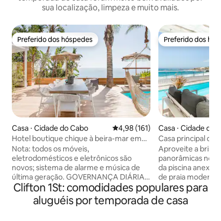
sua localização, limpeza e muito mais.
Preferido dos hóspedes
Preferido dos hó
Preferido dos hóspedes
Preferido dos hó
Casa ⋅ Cidade do Cabo
4,98 de uma avaliação média de 
4,98 (161)
Casa ⋅ Cidade do 
Hotel boutique chique à beira-mar em
Casa principal do
Clifton
Nota: todos os móveis,
Aproveite a brisa 
eletrodomésticos e eletrônicos são
panorâmicas no a
novos; sistema de alarme e música de
da piscina anexado
última geração. GOVERNANÇA DIÁRIA:
de praia moderna.
Clifton 1St: comodidades populares para
cinco dias por semana. Horas adicionais
espreguiçadeiras 
mediante solicitação. Consulte o manual
interior, estique-
aluguéis por temporada de casa
da casa para saber as tarefas e horários
em plano aberto de
exatos. Quarto principal no andar de
planejadas para as