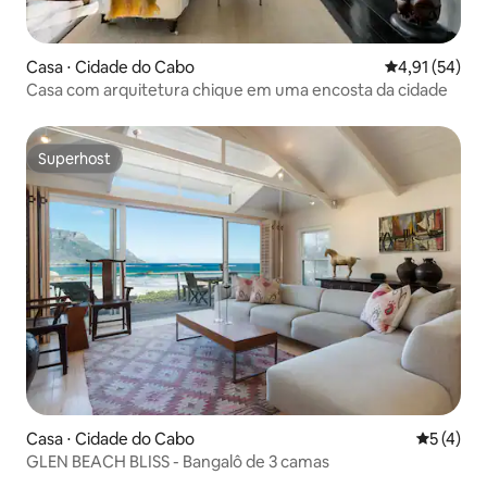
Casa ⋅ Cidade do Cabo
4,91 de uma a
4,91 (54)
Casa com arquitetura chique em uma encosta da cidade
Superhost
Superhost
Casa ⋅ Cidade do Cabo
5 de uma 
5 (4)
GLEN BEACH BLISS - Bangalô de 3 camas