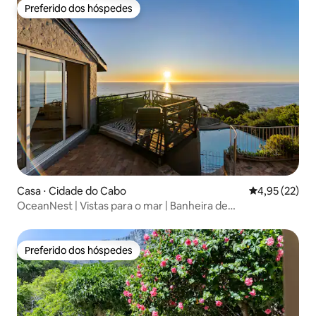
Preferido dos hóspedes
Preferido dos hóspedes
Casa ⋅ Cidade do Cabo
4,95 de uma a
4,95 (22)
OceanNest | Vistas para o mar | Banheira de
hidromassagem
Preferido dos hóspedes
Preferido dos hóspedes