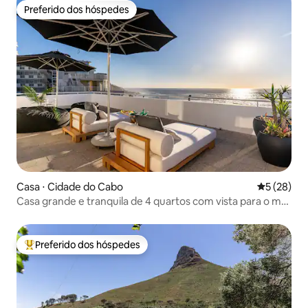
Preferido dos hóspedes
Preferido dos hóspedes
Casa ⋅ Cidade do Cabo
5 de uma a
5 (28)
Casa grande e tranquila de 4 quartos com vista para o mar
e ar condicionado
Preferido dos hóspedes
Entre os melhores preferidos dos hóspedes