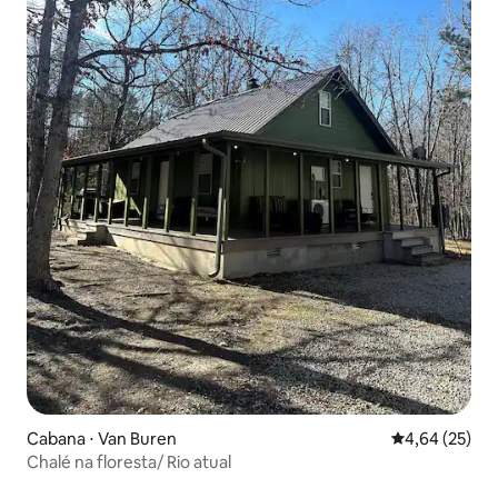
Cabana ⋅ Van Buren
4,64 de uma a
4,64 (25)
Chalé na floresta/ Rio atual