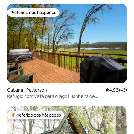
Preferido dos hóspedes
Preferido dos hóspedes
Cabana ⋅ Patterson
4,93 de uma a
4,93 (43)
Refúgio com vista para o lago | Banheira de
hidromassagem privativa | 1 quarto
Preferido dos hóspedes
Entre os melhores preferidos dos hóspedes