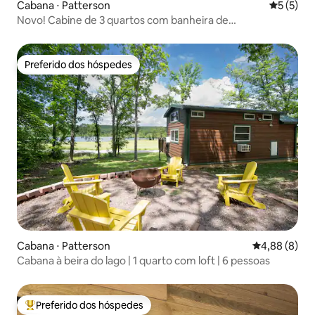
Cabana ⋅ Patterson
5 de uma 
5 (5)
Novo! Cabine de 3 quartos com banheira de
hidromassagem + acomoda 12 pessoas
Preferido dos hóspedes
Preferido dos hóspedes
Cabana ⋅ Patterson
4,88 de uma 
4,88 (8)
Cabana à beira do lago | 1 quarto com loft | 6 pessoas
Preferido dos hóspedes
Entre os melhores preferidos dos hóspedes