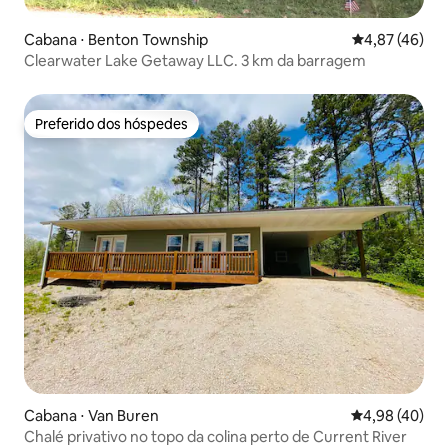
Cabana ⋅ Benton Township
4,87 de uma a
4,87 (46)
Clearwater Lake Getaway LLC. 3 km da barragem
Preferido dos hóspedes
Preferido dos hóspedes
Cabana ⋅ Van Buren
4,98 de uma a
4,98 (40)
Chalé privativo no topo da colina perto de Current River