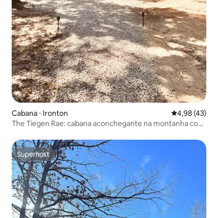
Cabana ⋅ Ironton
4,98 de uma a
4,98 (43)
The Tiegen Rae: cabana aconchegante na montanha com
vistas incríveis
Superhost
Superhost