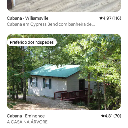
Cabana ⋅ Williamsville
4,97 de uma av
4,97 (116)
Cabana em Cypress Bend com banheira de
hidromassagem em Black River
Preferido dos hóspedes
Preferido dos hóspedes
Cabana ⋅ Eminence
4,81 de uma a
4,81 (70)
A CASA NA ÁRVORE