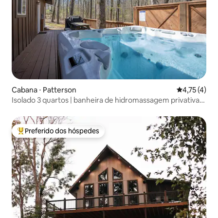
Cabana ⋅ Patterson
4,75 de uma 
4,75 (4)
Isolado 3 quartos | banheira de hidromassagem privativa,
fogueira
Preferido dos hóspedes
Entre os melhores preferidos dos hóspedes