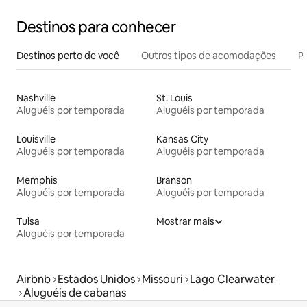
Destinos para conhecer
Destinos perto de você
Outros tipos de acomodações
Pr
Nashville
St. Louis
Aluguéis por temporada
Aluguéis por temporada
Louisville
Kansas City
Aluguéis por temporada
Aluguéis por temporada
Memphis
Branson
Aluguéis por temporada
Aluguéis por temporada
Tulsa
Mostrar mais
Aluguéis por temporada
Airbnb
Estados Unidos
Missouri
Lago Clearwater
Aluguéis de cabanas