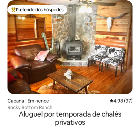
Preferido dos hóspedes
Entre os melhores preferidos dos hóspedes
Cabana ⋅ Eminence
4,98 de uma a
4,98 (97)
Rocky Bottom Ranch
Aluguel por temporada de chalés
privativos