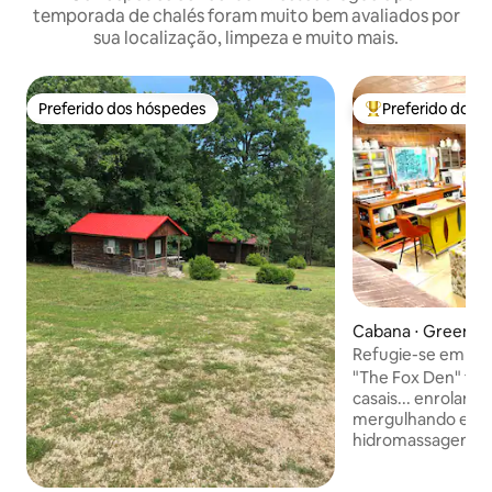
temporada de chalés foram muito bem avaliados por
sua localização, limpeza e muito mais.
Preferido dos hóspedes
Preferido dos 
Preferido dos hóspedes
Entre os melhore
Cabana ⋅ Greenvil
Refugie-se em um
banheira de hidro
"The Fox Den" foi
casais... enrolando
mergulhando em 
hidromassagem e
coberta, esta cab
anos 70 na florest