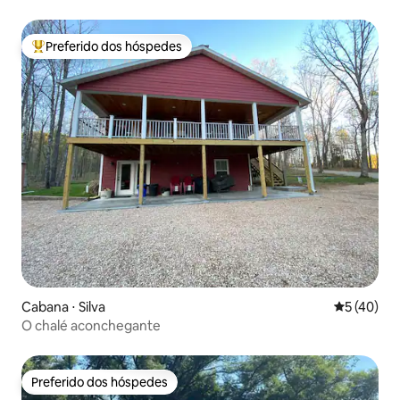
Preferido dos hóspedes
Entre os melhores preferidos dos hóspedes
Cabana ⋅ Silva
5 de uma a
5 (40)
O chalé aconchegante
Preferido dos hóspedes
Preferido dos hóspedes