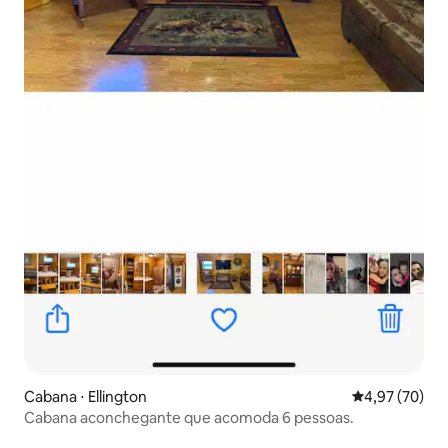
Cabana ⋅ Ellington
4,97 de uma a
4,97 (70)
Cabana aconchegante que acomoda 6 pessoas.