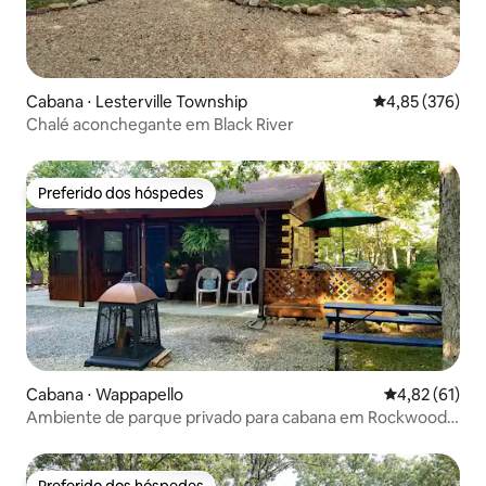
Cabana ⋅ Lesterville Township
4,85 de uma av
4,85 (376)
Chalé aconchegante em Black River
Preferido dos hóspedes
Preferido dos hóspedes
Cabana ⋅ Wappapello
4,82 de uma a
4,82 (61)
Ambiente de parque privado para cabana em Rockwood
Point.