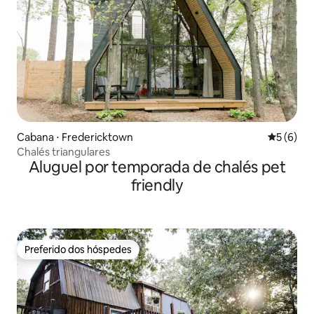
Cabana ⋅ Fredericktown
5 de uma 
5 (6)
Chalés triangulares
Aluguel por temporada de chalés pet
friendly
Preferido dos hóspedes
Preferido dos hóspedes