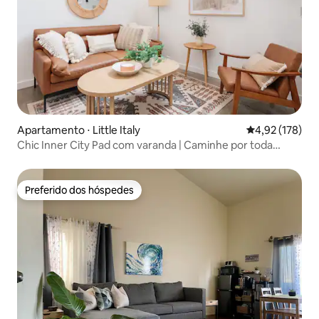
Apartamento ⋅ Little Italy
4,92 de uma av
4,92 (178)
Chic Inner City Pad com varanda | Caminhe por toda
parte!
Preferido dos hóspedes
Preferido dos hóspedes