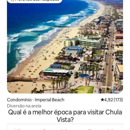
Entre os melhores preferidos dos hóspedes
Condomínio ⋅ Imperial Beach
4,92 de uma av
4,92 (173)
Diversão na areia
Qual é a melhor época para visitar Chula
Vista?