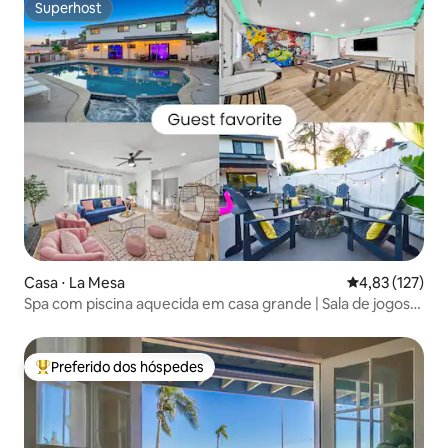
Superhost
Superhost
Casa ⋅ La Mesa
4,83 de uma av
4,83 (127)
Spa com piscina aquecida em casa grande | Sala de jogos
(acomoda 30 pessoas)
Preferido dos hóspedes
Entre os melhores preferidos dos hóspedes