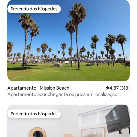
Preferido dos hóspedes
Preferido dos hóspedes
Apartamento ⋅ Mission Beach
4,87 de uma av
4,87 (318)
Apartamento aconchegante na praia em localização
privilegiada
Preferido dos hóspedes
Preferido dos hóspedes