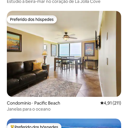
Estúdio à beira-mar no coração de La Jolla Cove
Preferido dos hóspedes
Preferido dos hóspedes
Condomínio ⋅ Pacific Beach
4,91 de uma av
4,91 (211)
Janelas para o oceano
Preferido dos hóspedes