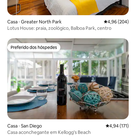
Casa ⋅ Greater North Park
4,96 de uma ava
4,96 (204)
Lotus House: praia, zoológico, Balboa Park, centro
Preferido dos hóspedes
Preferido dos hóspedes
Casa ⋅ San Diego
4,94 de uma av
4,94 (171)
Casa aconchegante em Kellogg's Beach