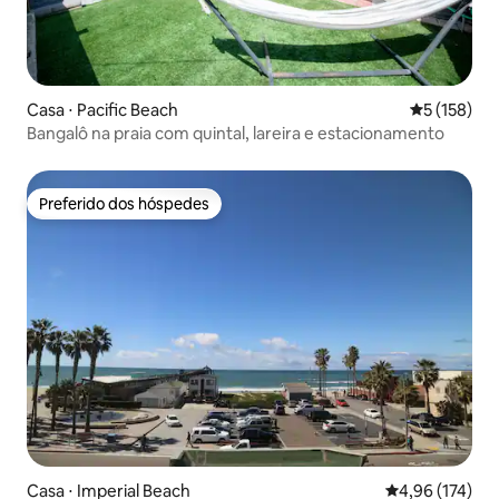
Casa ⋅ Pacific Beach
5 de uma av
5 (158)
Bangalô na praia com quintal, lareira e estacionamento
Preferido dos hóspedes
Preferido dos hóspedes
Casa ⋅ Imperial Beach
4,96 de uma av
4,96 (174)