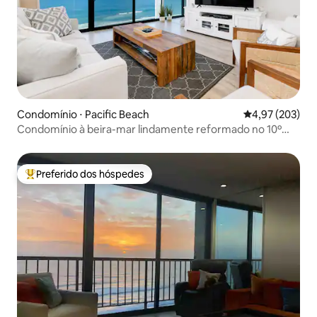
Condomínio ⋅ Pacific Beach
4,97 de uma av
4,97 (203)
Condomínio à beira-mar lindamente reformado no 10º
andar
Preferido dos hóspedes
Entre os melhores preferidos dos hóspedes