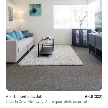
Apartamento ⋅ La Jolla
4,8 de uma av
4,8 (302)
La Jolla Cove Getaway! A um quarteirão da praia!