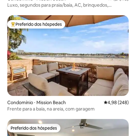
Luxo, segundos para praia/baía, AC, brinquedos,
garagem!
Preferido dos hóspedes
Entre os melhores preferidos dos hóspedes
Condomínio ⋅ Mission Beach
4,98 de uma ava
4,98 (248)
Frente para a baía, na areia, com garagem
Preferido dos hóspedes
Preferido dos hóspedes