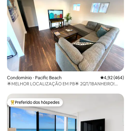
Condomínio ⋅ Pacific Beach
4,92 de uma av
4,92 (464)
🌟MELHOR LOCALIZAÇÃO EM PB🌟 2QT/1BANHEIRO!
CAMINHE até a praia
Preferido dos hóspedes
Entre os melhores preferidos dos hóspedes