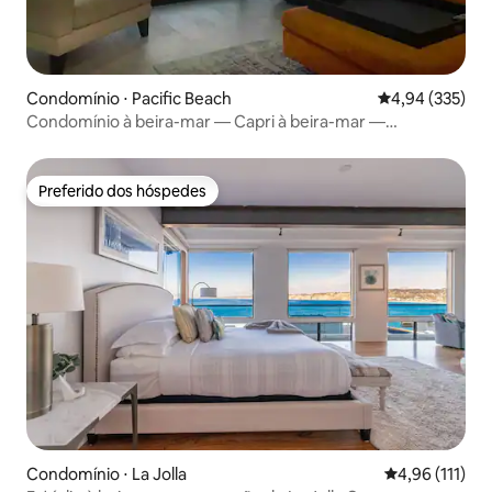
Condomínio ⋅ Pacific Beach
4,94 de uma av
4,94 (335)
Condomínio à beira-mar — Capri à beira-mar —
Remodelado
Preferido dos hóspedes
Preferido dos hóspedes
Condomínio ⋅ La Jolla
4,96 de uma av
4,96 (111)