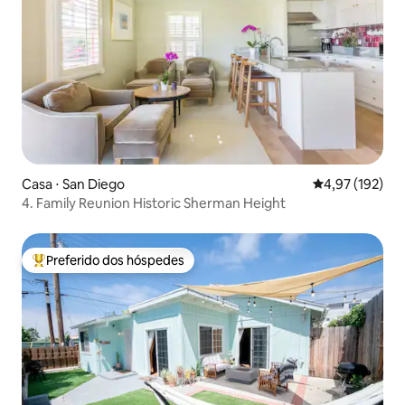
Casa ⋅ San Diego
4,97 de uma av
4,97 (192)
4. Family Reunion Historic Sherman Height
Preferido dos hóspedes
Entre os melhores preferidos dos hóspedes