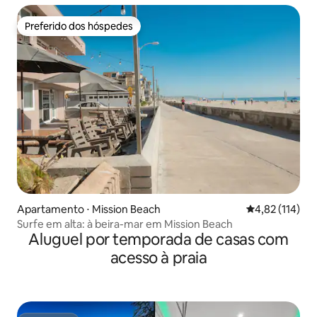
Preferido dos hóspedes
Preferido dos hóspedes
Apartamento ⋅ Mission Beach
4,82 de uma av
4,82 (114)
Surfe em alta: à beira-mar em Mission Beach
Aluguel por temporada de casas com
acesso à praia