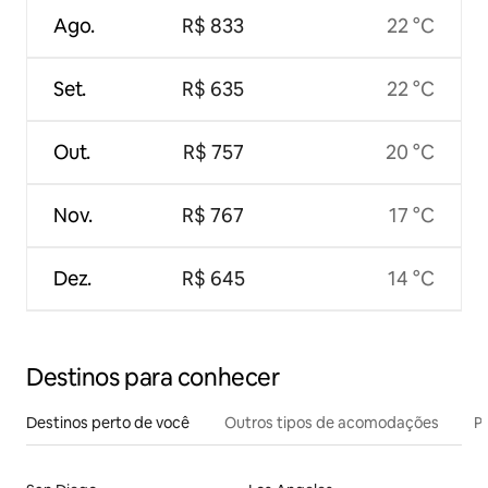
Ago.
R$ 833
22 °C
Set.
R$ 635
22 °C
Out.
R$ 757
20 °C
Nov.
R$ 767
17 °C
Dez.
R$ 645
14 °C
Destinos para conhecer
Destinos perto de você
Outros tipos de acomodações
Pr