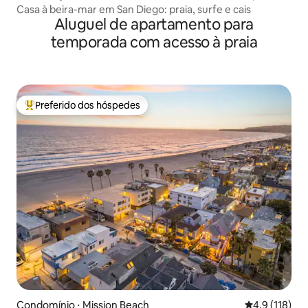
Casa à beira-mar em San Diego: praia, surfe e cais
Aluguel de apartamento para
temporada com acesso à praia
Preferido dos hóspedes
Entre os melhores preferidos dos hóspedes
Condomínio ⋅ Mission Beach
4,9 de uma av
4,9 (118)