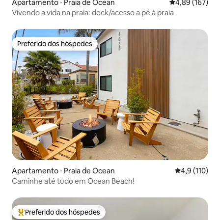
Apartamento ⋅ Praia de Ocean
4,89 de uma av
4,89 (167)
Vivendo a vida na praia: deck/acesso a pé à praia
Preferido dos hóspedes
Preferido dos hóspedes
Apartamento ⋅ Praia de Ocean
4,9 de uma av
4,9 (110)
Caminhe até tudo em Ocean Beach!
Preferido dos hóspedes
Entre os melhores preferidos dos hóspedes