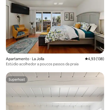
Apartamento ⋅ La Jolla
4,93 de uma av
4,93 (138)
Estúdio acolhedor a poucos passos da praia
Superhost
Superhost