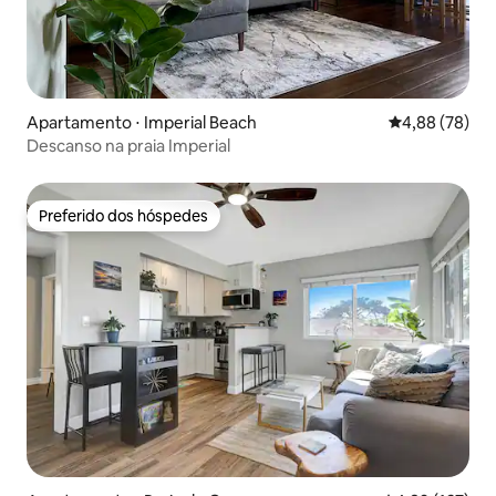
Apartamento ⋅ Imperial Beach
4,88 de uma a
4,88 (78)
Descanso na praia Imperial
Preferido dos hóspedes
Preferido dos hóspedes