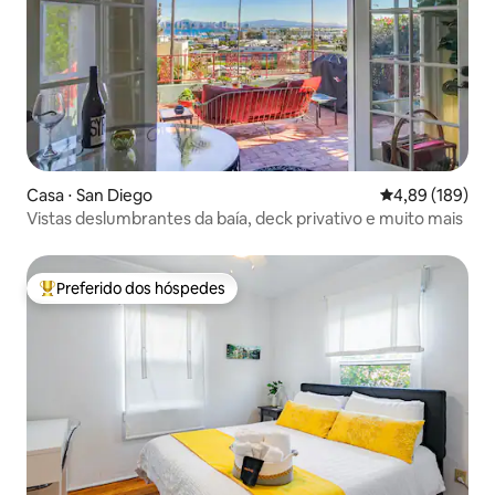
Casa ⋅ San Diego
4,89 de uma av
4,89 (189)
Vistas deslumbrantes da baía, deck privativo e muito mais
Preferido dos hóspedes
Entre os melhores preferidos dos hóspedes