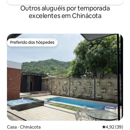
Outros aluguéis por temporada
excelentes em Chinácota
Preferido dos hóspedes
Preferido dos hóspedes
Casa ⋅ Chinácota
4,92 de uma a
4,92 (39)