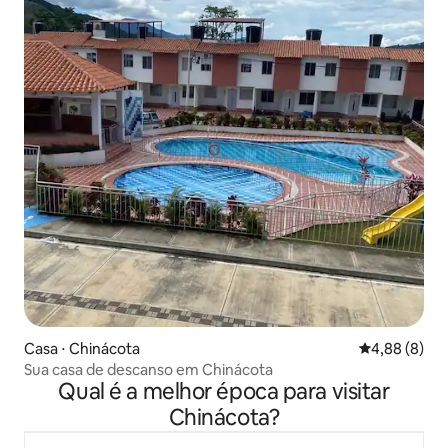
Casa ⋅ Chinácota
4,88 de uma 
4,88 (8)
Sua casa de descanso em Chinácota
Qual é a melhor época para visitar
Chinácota?