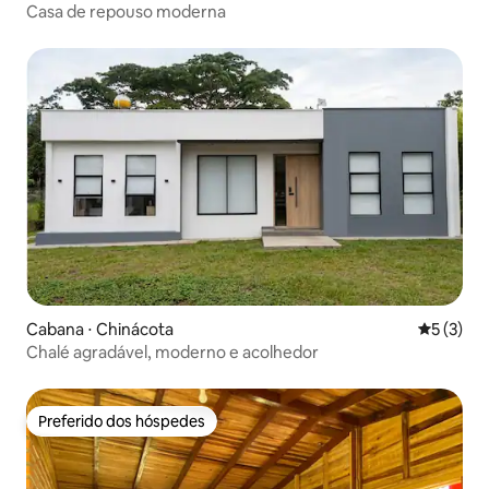
Casa de repouso moderna
Cabana ⋅ Chinácota
5 de uma 
5 (3)
Chalé agradável, moderno e acolhedor
Preferido dos hóspedes
Preferido dos hóspedes