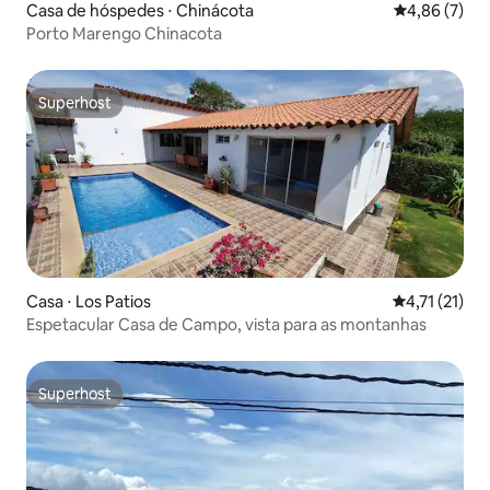
Casa de hóspedes ⋅ Chinácota
4,86 de uma 
4,86 (7)
Porto Marengo Chinacota
Superhost
Superhost
Casa ⋅ Los Patios
4,71 de uma a
4,71 (21)
Espetacular Casa de Campo, vista para as montanhas
Superhost
Superhost