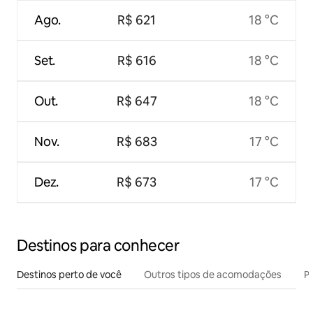
Ago.
R$ 621
18 °C
Set.
R$ 616
18 °C
Out.
R$ 647
18 °C
Nov.
R$ 683
17 °C
Dez.
R$ 673
17 °C
Destinos para conhecer
Destinos perto de você
Outros tipos de acomodações
Pr