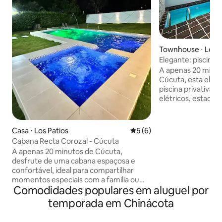
Townhouse ⋅ Los P
Elegante: piscina p
carregador de veíc
A apenas 20 minut
Cúcuta, esta eleg
piscina privativa,
elétricos, estacio
Fi de alta velocida
trabalho remoto. 
uma cozinha de es
Casa ⋅ Los Patios
5 de uma avaliação média d
5 (6)
totalmente equipa
Cabana Recta Corozal - Cúcuta
da natureza. Situ
A apenas 20 minutos de Cúcuta,
tranquilo e segur
desfrute de uma cabana espaçosa e
supermercado den
confortável, ideal para compartilhar
lugar perfeito par
momentos especiais com a família ou
relaxamento. Se vo
Comodidades populares em aluguel por
amigos. A acomodação tem espaços
conforto e um toq
generosos para descanso, piscina
temporada em Chinácota
adoraríamos hosp
privativa e jacuzzi para se refrescar e
segurança 24 horas por dia, 7 dias por