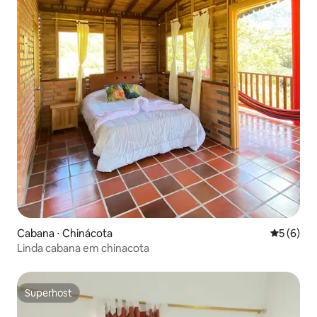
Cabana ⋅ Chinácota
5 de uma 
5 (6)
Linda cabana em chinacota
Superhost
Superhost