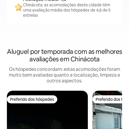
Chinácota: as acomodações deste cidade têm
uma avaliação média dos hóspedes de 4,6 de 5
estrelas
Aluguel por temporada com as melhores
avaliações em Chinácota
Os hóspedes concordam: estas acomodações foram
muito bem avaliadas quanto a localização, limpeza e
outros aspectos.
Preferido dos hóspedes
Preferido dos hó
Preferido dos hóspedes
Preferido dos hó