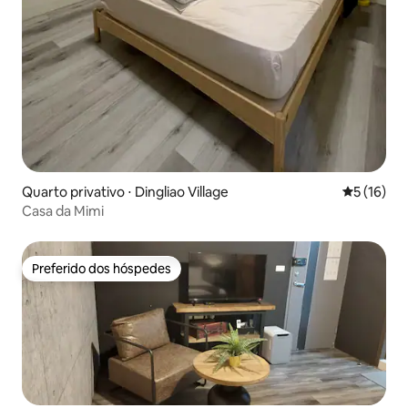
Quarto privativo ⋅ Dingliao Village
5 de uma a
5 (16)
Casa da Mimi
Preferido dos hóspedes
Preferido dos hóspedes