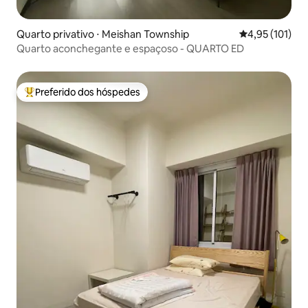
Quarto privativo ⋅ Meishan Township
4,95 de uma av
4,95 (101)
Quarto aconchegante e espaçoso - QUARTO ED
Preferido dos hóspedes
Entre os melhores preferidos dos hóspedes