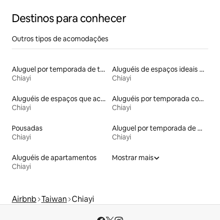
Sunrise Cherry Blossom 1
Destinos para conhecer
Outros tipos de acomodações
Aluguel por temporada de townhouses
Aluguéis de espaços ideais para famílias
Chiayi
Chiayi
Aluguéis de espaços que aceitam animais de estimação
Aluguéis por temporada com café da manhã
Chiayi
Chiayi
Pousadas
Aluguel por temporada de minsus
Chiayi
Chiayi
Aluguéis de apartamentos
Mostrar mais
Chiayi
Airbnb
Taiwan
Chiayi