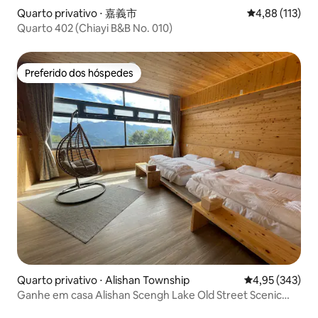
Quarto privativo ⋅ 嘉義市
4,88 de uma av
4,88 (113)
Quarto 402 (Chiayi B&B No. 010)
Preferido dos hóspedes
Preferido dos hóspedes
Quarto privativo ⋅ Alishan Township
4,95 de uma av
4,95 (343)
Ganhe em casa Alishan Scengh Lake Old Street Scenic
Dry Humidification Small Train Forest Shenmu Cloud Sea