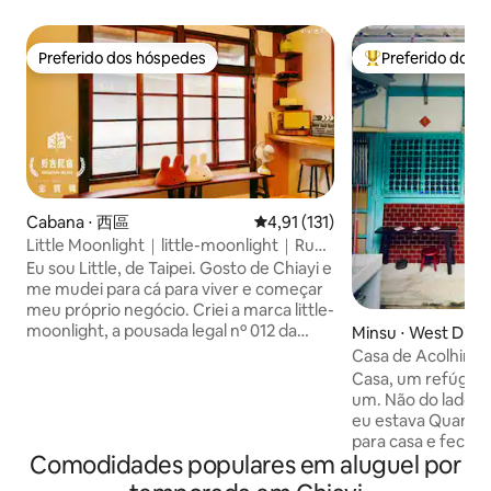
Preferido dos hóspedes
Preferido dos 
Preferido dos hóspedes
Entre os melhore
Cabana ⋅ 西區
4,91 de uma avaliação média de 
4,91 (131)
Little Moonlight｜little-moonlight｜Ruas
e becos antigos da cidade de Chiayi,
Eu sou Little, de Taipei. Gosto de Chiayi e
casas antigas de madeira de cipreste e
me mudei para cá para viver e começar
shophouses taiwanesas de estilo
meu próprio negócio. Criei a marca little-
japonês escondidos na agitação da
moonlight, a pousada legal nº 012 da
Minsu ⋅ West Distr
cidade
cidade de Chiayi. Little gosta do símbolo
Casa de Acolhime
do coelho. Little também representa
de Casas Antigas/
Casa, um refúgio 
delicadeza e cuidado, um sentimento de
Externo/Exclusivo
um. Não do lado d
contentamento, gratidão e não
Centro de Chiayi/
eu estava Quanto
ganância, dando passos firmes em
para casa e feche 
direção ao seu próprio sonho. A
Comodidades populares em aluguel por
todos do lado de f
persistência e a busca pelo sonho são
quente novamente