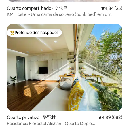
Quarto compartilhado ⋅ 文化里
4,84 de uma a
4,84 (25)
KM Hostel - Uma cama de solteiro (bunk bed) em um
quarto de mochileiro para 8 mulheres
Preferido dos hóspedes
Entre os melhores preferidos dos hóspedes
Quarto privativo ⋅ 樂野村
4,99 de uma ava
4,99 (682)
Residência Florestal Alishan - Quarto Duplo
Aconchegante