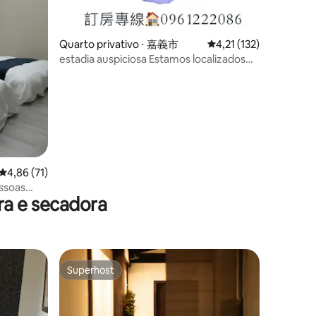
Quarto privativo ⋅ 嘉義市
4,21 de uma avaliação 
4,21 (132)
estadia auspiciosa Estamos localizados
no coração de Chiayi, perto de Cypress
Forest Village, e centro cultural, mercado
noturno cultural, Ness Department Store
ções
4,86 de uma avaliação média de 5, 71 avaliações
4,86 (71)
ssoas
a e secadora
 estrelado
Superhost
Superhost