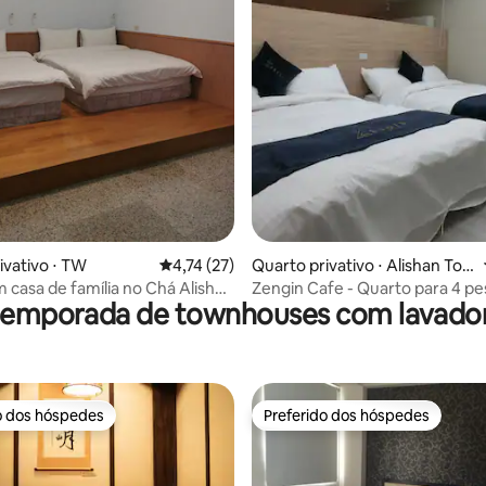
média de 5, 91 avaliações
ivativo ⋅ TW
4,74 de uma avaliação média de 5, 27 avalia
4,74 (27)
Quarto privativo ⋅ Alishan Tow
nship
m casa de família no Chá Alishan
Zengin Cafe - Quarto para 4 pe
 temporada de townhouses com lavador
pessoas
com varanda e vista para o céu
(4 camas de casal)
o dos hóspedes
Preferido dos hóspedes
o dos hóspedes
Preferido dos hóspedes