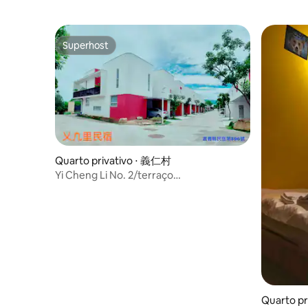
Superhost
Superhost
Quarto privativo ⋅ 義仁村
Yi Cheng Li No. 2/terraço
exclusivo/espaço privado de 40 metros
quadrados
Quarto pr