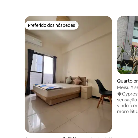
Preferido dos hóspedes
Preferido dos hóspedes
Quarto pr
ship
Meisu Yis
2F Artyun
◆Cypress
ecológica
sensação 
próprias 
vindo à m
dentes e 
moro lá!!
limpo, tra
minha casa....... [Meijuku 
localizad
Prefeitura