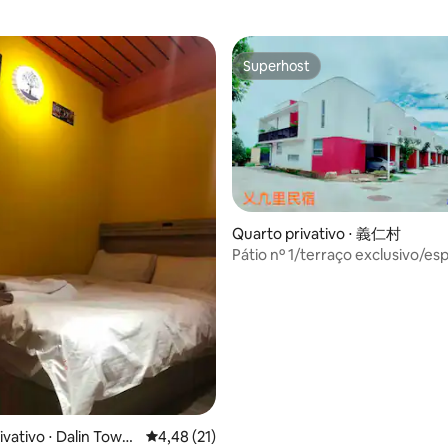
Superhost
Superhost
Quarto privativo ⋅ 義仁村
Pátio nº 1/terraço exclusivo/es
privativo de 26 m²
ivativo ⋅ Dalin Towns
4,48 de uma avaliação média de 5, 21 avalia
4,48 (21)