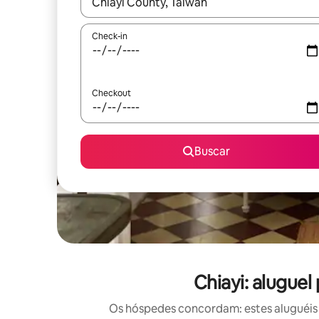
Quando os resultados estiverem disponíveis, expl
Check-in
Checkout
Buscar
Chiayi: alugue
Os hóspedes concordam: estes aluguéis 