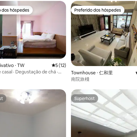
o dos hóspedes
Preferido dos hóspedes
o dos hóspedes
Preferido dos hóspedes
ivativo ⋅ TW
5 de uma avaliação média de 5, 12 avalia
5 (12)
 casal · Degustação de chá ·
édia de 5, 104 avaliações
Townhouse ⋅ 仁和里
so a Alishan
南院旅棧
st
Superhost
st
Superhost