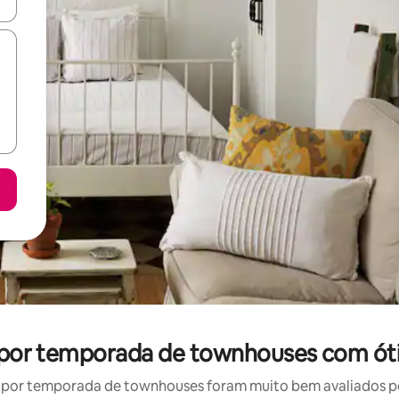
ore-os usando as seta para cima e para baixo do teclado ou tocando e
l por temporada de townhouses com ót
por temporada de townhouses foram muito bem avaliados por