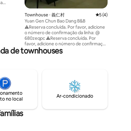
ma
Fenghu.
chuveiro
Townhouse ⋅ 義仁村
5 de uma avaliaçã
5 (4)
o
Yuan Gen Chun Bao Dang B&B
 do Reino
⚠️Reserva concluída. Por favor, adicione
son
o número de confirmação da linha: @
mbém um
680zeqpc ⚠️Reserva concluída. Por
mais de 6
favor, adicione o número de confirmação
el. Entre
rada de townhouses
da linha: @ 680zeqpc ⚠️Reserva
concluída. Por favor, adicione o número
banheiro
de confirmação da linha: @ 680zeqpc
er
Visite a estrada imperdível de Alishan,
ongo de
viaje para Chiayi, Yuanen leva para casa
r
esta reforma de interiores planejada, o
e)_1 cama
novo design arquitetônico da casa com
bet (Yay
controle de temperatura, e proporciona
ionamento
a você férias agradáveis que não são
Ar-condicionado
ndar e um
to no local
comuns na primavera. Ficamos a 5–10
dação.
minutos descendo pelo Intercâmbio de
soas, 4
Zhongpu na Rodovia Nacional 3, a 15
amílias
oite $
minutos da cidade de Chiayi e a 40–50
 1 semana
minutos no caminho para o Lago
Chingqing. Endereço da pousada | 1-56,