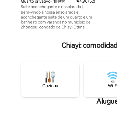
Quarto privativo ⋅ 和興村
4,96 de uma avaliação 
4,96 (52)
3 sob "Dal
Suíte aconchegante e ensolarada |
cerca de 
Relaxamento + um bom lugar para
Bem-vindo à nossa ensolarada e
cidade de
relaxar
aconchegante suíte de um quarto e um
indicador
banheiro com varanda no município de
centro de
Zhongpu, condado de Chiayi!Ótima
turístico
localização, a 8 minutos de carro do
custo-bene
Mercado Noturno Cultural, a 5 minutos
30 minuto
de carro da Rodovia Alishan, ótima
Yunlin Co
Chiayi: comodidad
parada para Alishan, conveniente para
Ancient Pi
viagens ou negócios. **Localização
minutos de
excelente - Perto do aterro de Bazhangxi
Ladder, Bi
e de duas pontes suspensas, um ótimo
Taipei Lak
lugar para caminhar e relaxar, perto da
South/Tra
natureza e longe da agitação - 5 minutos
Moritetsu 
de carro para Chiayi City, 2 minutos para
Road Nigh
o McDonald 's, conveniente para a vida
carro. 4. 
Cozinha
Wi-F
diária - O animado bairro comercial de
Binhai (P
Houzhuang está ao virar da esquina, com
Dongshi).
lojas e restaurantes - O Mercado
rolo/pano
Alugue
Noturno Cultural fica a apenas 8 minutos
50-70 min
de carro, experimente a autêntica
comida Chiayi de forma fácil e
conveniente - Estacionamento fácil nas