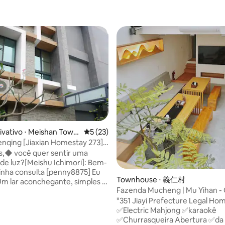
ivativo ⋅ Meishan Town
5 de uma avaliação média de 5, 23 avalia
5 (23)
enqing [Jiaxian Homestay 273]
 quarto para 4 pessoas/estadia
,◆ você quer sentir uma
 (sem café da manhã.Traga suas
de luz?[Meishu Ichimori]: Bem-
toalhas de banho.escova de
inha consulta [penny8875] Eu
Townhouse ⋅ 義仁村
creme dental)
Um lar aconchegante, simples e
Fazenda Mucheng | Mu Yihan - 
nquilo e feliz, bem-vindo à
Dong Homestay
"351 Jiayi Prefecture Legal Ho
Ichimori Minsu],
✅Electric Mahjong ✅karaokê
o na cidade de Meishan,
✅Churrasqueira Abertura ✅da 
 de Chiayi, dirija a Rota Nacional