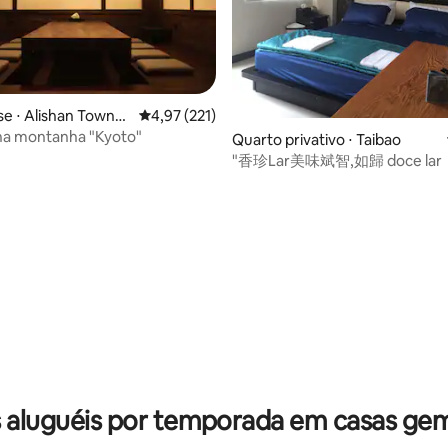
édia de 5, 462 avaliações
e ⋅ Alishan Townsh
4,97 de uma avaliação média de 5, 221 avalia
4,97 (221)
na montanha "Kyoto"
Quarto privativo ⋅ Taibao
"香珍Lar美味斌智,如歸 doce lar
média de 5, 34 avaliações
 aluguéis por temporada em casas ge