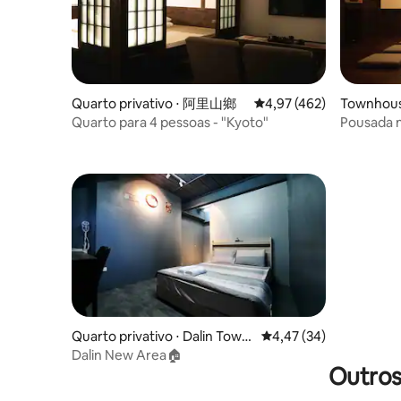
Quarto privativo ⋅ 阿里山鄉
4,97 de uma avaliação m
4,97 (462)
Townhous
ip
Quarto para 4 pessoas - "Kyoto"
Pousada 
Quarto privativo ⋅ Dalin Town
4,47 de uma avaliação 
4,47 (34)
ship
Dalin New Area🏠
Outros