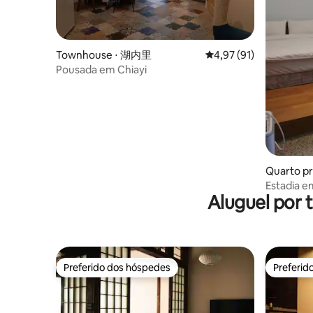
Townhouse ⋅ 湖内里
4,97 de uma avaliação 
4,97 (91)
Pousada em Chiayi
Quarto pr
Estadia e
Aluguel por
* para 6 
Preferido dos hóspedes
Preferid
Preferido dos hóspedes
Preferid