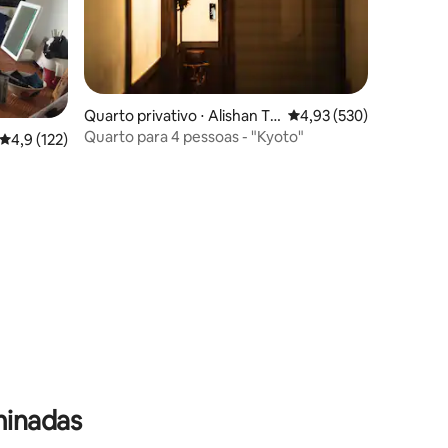
ções
Quarto privativo ⋅ Alishan To
4,93 de uma avaliação 
4,93 (530)
wnship
Quarto para 4 pessoas - "Kyoto"
4,9 de uma avaliação média de 5, 122 avaliações
4,9 (122)
minadas