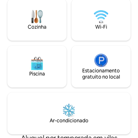
banheiro privativo
carro da igreja do salto alto do saco de
úmida), secador d
pano. É em direção à
sabão artesanal d
independência.Trilhas de montanha para
bruta Itens pessoa
caminhadas no campo são imperdíveis, a
toalhas de banho,
Cozinha
Wi-Fi
10 minutos das trilhas de caminhada do
enxaguatório bucal
Dormitório de Cânfora, você também
etc. Máquina de o
pode optar por pegar o Trem da
respiração Mori (c
Montanha Ali para o Lago Taipei e o
tronco) Terraço paisagístico Bebedouro
Monte Ali, ou dirigir até o Lago Taipei em
disponível no térreo Por favor, pr
cerca de uma hora. Você pode desfrutar
atenção antes de r
do nascer e do pôr do sol no quarto da
acomodação resp
casa de família, enquanto observa as
Estacionamento
regulamentos amb
Piscina
nuvens e cachoeiras vazarem, as águias
não está mais fo
gratuito no local
voam, há um riacho cheio de riachos de
proativamente pro
peixes que podem rastrear caranguejos
pessoal descartáve
de peixes ao lado da casa, e há diasO
toalhas de banho,
lago de peixes está disponível para
internos e outros
pesca. Frutas e legumes orgânicos são
toalhas, toalhas 
cultivados no jardim. Quando maduros,
chinelos internos
podem ser colhidos e comidos
artesanal por pess
Ar-condicionado
livremente. Ocupa 1.300 tsubo de terra,
cooperação! 2. Se 
e o espaço de uso interno é de cerca de
necessidades alim
200 tsubo.Você vai adorar o meu espaço
tiver uma reação a