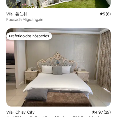
Vila ⋅ 義仁村
5 de uma 
5 (6)
Pousada Miguangxin
Preferido dos hóspedes
Preferido dos hóspedes
Vila ⋅ Chiayi City
4,97 de uma a
4,97 (29)