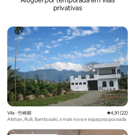
Aluguel por temporada em vilas
por causa da casa é brilhante e
alimento, não dei
privativas
aconchegante, limpo, o espaço, o
quando reservar 
terraço extra grande para assistir as
fornecer uma ref
estrelas, as camas confortáveis, a
você. 3. O café d
cozinha está totalmente equipada, o
personalizado, co
computador e Wi-Fi são gratuitos para
adultos, se houver
uso, e você vai se sentir mais confortável
por favor, inform
do que em casa.O meu espaço é
no ato da reserv
adequado para casais, grupos de
refeição infantil 
amigos, aventuras individuais, viajantes
elaborada. 4. Horá
de negócios e famílias com crianças
Horário de check-o
pequenas. (Adultos e crianças pequenas
tempo limite 500 
muitas vezes se divertem e relutam em
uma hora.
sair, especialmente crianças. Eles
precisam estar relutantes em entrar no
ônibus antes que seus pais os
convidem). O principal é que o anfitrião
da casa de família administra a casa de
família com a mentalidade de fazer
amigos. Quando você fizer o check-in,
Vila ⋅ 竹崎鄉
4,91 de uma a
4,91 (22)
você definitivamente vai recebê-lo.
Alishan, Ruili, Bambusaki, a mais nova e espaçosa pousada