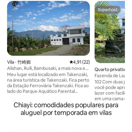
Superhost
Superhost
Vila ⋅ 竹崎鄉
4,91 de uma avaliação média de
4,91 (22)
Alishan, Ruili, Bambusaki, a mais nova e
Quarto privativo ⋅ 
espaçosa pousada
Meu lugar está localizado em Takenzaki,
Fazenda de Lazer
na área turística de Takenzaki. Fica perto
Fendo/Terraço/Ali
102 Com duas jane
da Estação Ferroviária Takenzaki. Fica ao
Chiayi/Quarto par
você pode aprove
lado do Parque Aquático Parental
(Pousada Chiayi No
lazer com facilid
Takenzaki. Fica a 5 minutos a pé da Yui
em uma cama confortáve
Life Village, da cidade de Jiayi, da
Chiayi: comodidades populares para
do quarto 35m ² Comodidades do quarto
Estação Ferroviária Alishan North Gate,
1 cama queen size 
aluguel por temporada em vilas
de Renyitan, da Área Cênica do
pequenas (3,5 * 6,2 pés) TV,
Reservatório de Lanta. Fica a cerca de 20
ecológico Filtro d
minutos de carro do Mercado Noturno
chá, chaleira, can
da Estrada Cultural e a cerca de 1 hora de