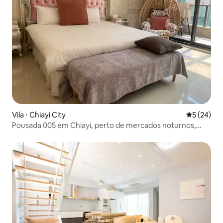
Vila ⋅ Chiayi City
5 de uma a
5 (24)
Pousada 005 em Chiayi, perto de mercados noturnos,
elevador privativo, estacionamento para 4 carros, 100
metros quadrados