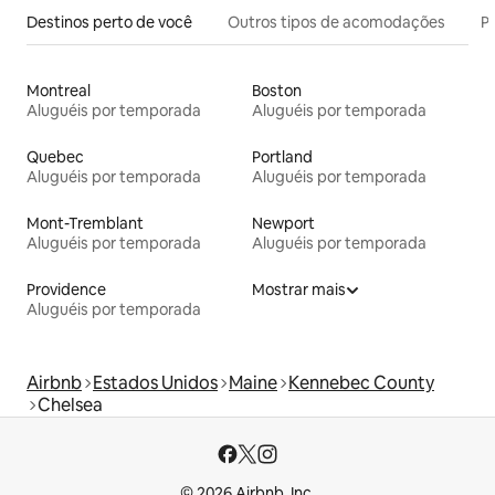
Destinos perto de você
Outros tipos de acomodações
Pr
Montreal
Boston
Aluguéis por temporada
Aluguéis por temporada
Quebec
Portland
Aluguéis por temporada
Aluguéis por temporada
Mont-Tremblant
Newport
Aluguéis por temporada
Aluguéis por temporada
Providence
Mostrar mais
Aluguéis por temporada
Airbnb
Estados Unidos
Maine
Kennebec County
Chelsea
© 2026 Airbnb, Inc.