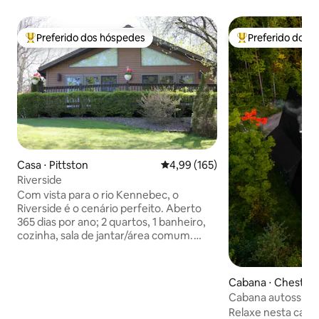
Preferido dos hóspedes
Preferido dos 
Entre os melhores preferidos dos hóspedes
Entre os melhore
Casa ⋅ Pittston
4,99 de uma avaliação média de 
4,99 (165)
Riverside
Com vista para o rio Kennebec, o
Riverside é o cenário perfeito. Aberto
365 dias por ano; 2 quartos, 1 banheiro,
cozinha, sala de jantar/área comum.
Situa 4 confortavelmente, 6 com o uso
de sofás, 8 com o uso adicional de
colchões de chão. Renovada, conceito
Cabana ⋅ Chestervi
aberto, nossa casa é acessível para
Cabana autossufi
cadeiras de rodas. Aceitamos cães de
de hidromassagem 
Relaxe nesta cab
serviço e analisaremos a possibilidade de