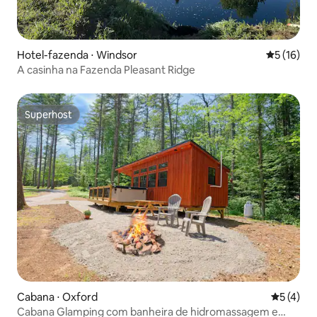
Hotel-fazenda ⋅ Windsor
5 de uma a
5 (16)
A casinha na Fazenda Pleasant Ridge
Superhost
Superhost
Cabana ⋅ Oxford
5 de uma 
5 (4)
Cabana Glamping com banheira de hidromassagem e