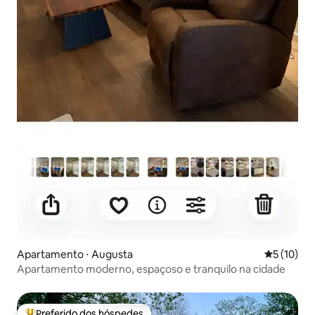
Apartamento ⋅ Augusta
5 de uma a
5 (10)
Apartamento moderno, espaçoso e tranquilo na cidade
Preferido dos hóspedes