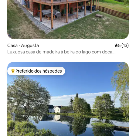
Casa ⋅ Augusta
5 de uma a
5 (13)
Luxuosa casa de madeira à beira do lago com doca
privativa
Preferido dos hóspedes
Entre os melhores preferidos dos hóspedes