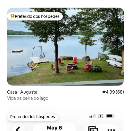
sauna no local
Preferido dos hóspedes
Entre os melhores preferidos dos hóspedes
Casa ⋅ Augusta
4,99 de uma av
4,99 (68)
Vida na beira do lago
Preferido dos hóspedes
Preferido dos hóspedes