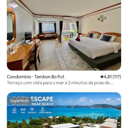
Condomínio ⋅ Tambon Bo Put
4,81 de uma av
4,81 (117)
Terraço com vista para o mar a 2 minutos da praia de
Chaweng
Superhost
Superhost