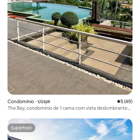
Condomínio ⋅ บ่อผุด
5 de uma a
5 (49)
The Bay, condomínio de 1 cama com vista deslumbrante
para o mar
Superhost
Superhost