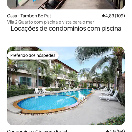
Casa ⋅ Tambon Bo Put
4,83 de uma av
4,83 (109)
Vila 2 Quarto com piscina e vista para o mar
Locações de condomínios com piscina
Preferido dos hóspedes
Preferido dos hóspedes
Condomínio ⋅ Chaweng Beach
4,9 de uma a
4,9 (94)