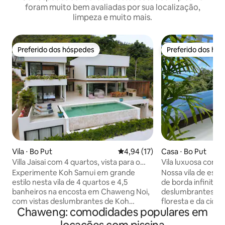
foram muito bem avaliadas por sua localização,
limpeza e muito mais.
Preferido dos hóspedes
Preferido dos hó
Preferido dos hóspedes
Preferido dos hó
Vila ⋅ Bo Put
4,94 de uma avaliação média de
4,94 (17)
Casa ⋅ Bo Put
Villa Jaisai com 4 quartos, vista para o
Vila luxuosa com pi
mar e chef no local
para o mar
Experimente Koh Samui em grande
Nossa vila de esqu
estilo nesta vila de 4 quartos e 4,5
de borda infinita 
banheiros na encosta em Chaweng Noi,
deslumbrantes de 
com vistas deslumbrantes de Koh
floresta e da cid
Chaweng: comodidades populares em
Phangan e da praia de Chaweng. Uma
das melhores vist
piscina de borda infinita privativa, uma
Localizado a apen