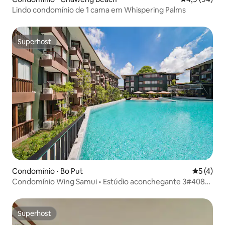
Lindo condomínio de 1 cama em Whispering Palms
Superhost
Superhost
Condomínio ⋅ Bo Put
5 de uma 
5 (4)
Condomínio Wing Samui • Estúdio aconchegante 3#408
de 29 m² • BoPhut
Superhost
Superhost