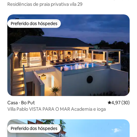
Residências de praia privativa vila 29
Preferido dos hóspedes
Preferido dos hóspedes
Casa ⋅ Bo Put
4,97 de uma a
4,97 (30)
Villa Pablo VISTA PARA O MAR Academia e ioga
Preferido dos hóspedes
Preferido dos hóspedes