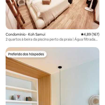
Condomínio ⋅ Koh Samui
4,89 de uma av
4,89 (167)
2 quartos à beira da piscina perto da praia | Água filtrada
no quarto
Preferido dos hóspedes
Preferido dos hóspedes