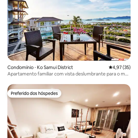
Condomínio ⋅ Ko Samui District
4,97 de uma a
4,97 (35)
Apartamento familiar com vista deslumbrante para o mar
e ótima localização
Preferido dos hóspedes
Preferido dos hóspedes