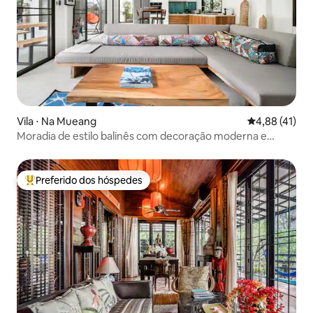
Vila ⋅ Na Mueang
4,88 de uma a
4,88 (41)
Moradia de estilo balinês com decoração moderna e
elegante
Preferido dos hóspedes
Entre os melhores preferidos dos hóspedes