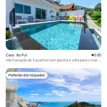
Casa ⋅ Bo Put
5 de uma 
5 (8)
Vila tranquila de 3 quartos com piscina e vista para o mar a
2 km da praia de Chaweng
Preferido dos hóspedes
Preferido dos hóspedes