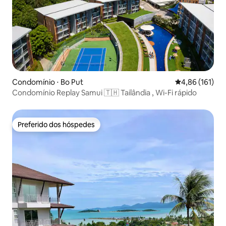
Condomínio ⋅ Bo Put
4,86 de uma av
4,86 (161)
Condomínio Rеplay Samui 🇹🇭 Tailândia , Wi-Fi rápido
Preferido dos hóspedes
Preferido dos hóspedes