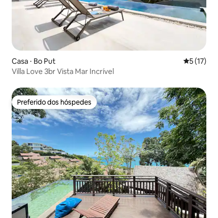
Casa ⋅ Bo Put
5 de uma a
5 (17)
Villa Love 3br Vista Mar Incrível
Preferido dos hóspedes
Preferido dos hóspedes