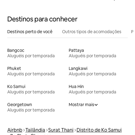
chef❤️
Destinos para conhecer
Destinos perto de você
Outros tipos de acomodações
Pr
Bangcoc
Pattaya
Aluguéis por temporada
Aluguéis por temporada
Phuket
Langkawi
Aluguéis por temporada
Aluguéis por temporada
Ko Samui
Hua Hin
Aluguéis por temporada
Aluguéis por temporada
Georgetown
Mostrar mais
Aluguéis por temporada
Airbnb
Tailândia
Surat Thani
Distrito de Ko Samui