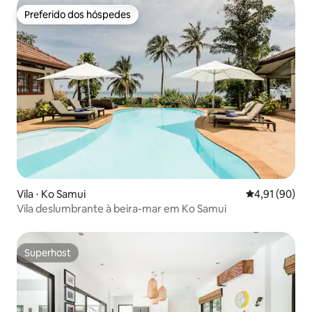
Preferido dos hóspedes
Preferido dos hóspedes
Vila ⋅ Ko Samui
4,91 de uma a
4,91 (90)
Vila deslumbrante à beira-mar em Ko Samui
Superhost
Superhost