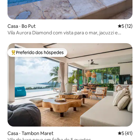
Casa ⋅ Bo Put
5 de uma a
5 (12)
Vila Aurora Diamond com vista para o mar, jacuzzi e
piscina
Preferido dos hóspedes
Entre os melhores preferidos dos hóspedes
Casa ⋅ Tambon Maret
5 de uma a
5 (41)
Vila de luxo nova em folha de 5 quartos