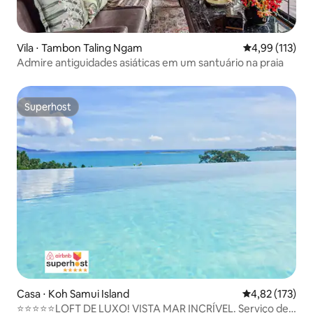
Vila ⋅ Tambon Taling Ngam
4,99 de uma av
4,99 (113)
Admire antiguidades asiáticas em um santuário na praia
Superhost
Superhost
Casa ⋅ Koh Samui Island
4,82 de uma av
4,82 (173)
⭐⭐⭐⭐⭐LOFT DE LUXO! VISTA MAR INCRÍVEL. Serviço de