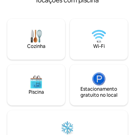
locações com piscina
sala de estar arejada e espaços internos
estrada principal, 
e externos integrados criam o cenário
conveniência, 7/11
perfeito para relaxar. Seu empregado
de bicicletas; a 15
doméstico/chef dedicado fornece
Festival", o coraç
limpeza diária e refeições preparadas na
shopping, superm
hora, para que você possa relaxar
A praia de Chawen
completamente. Perfeito para famílias
distância Esta espaçosa villa de 280 m² é
ou grupos que buscam privacidade,
tranquila e confor
Cozinha
Wi-Fi
conforto e luxo a poucos minutos de
academia equipad
praias, restaurantes e vida noturna.
Home theater
Estacionamento
Piscina
gratuito no local