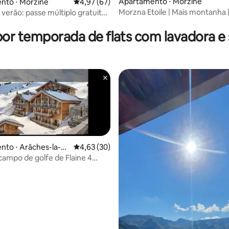
Apartamento ⋅ Morzine
nto ⋅ Morzine
4,97 de uma avaliação média de 5, 67 avalia
4,97 (67)
Morzna Etoile | Mais montanha 
 verão: passe múltiplo gratuito
média de 5, 92 avaliações
de Morzine
s os hóspedes
por temporada de flats com lavadora e
to ⋅ Arâches-la-Fr
4,63 de uma avaliação média de 5, 30 avalia
4,63 (30)
campo de golfe de Flaine 4
 4 banheiros