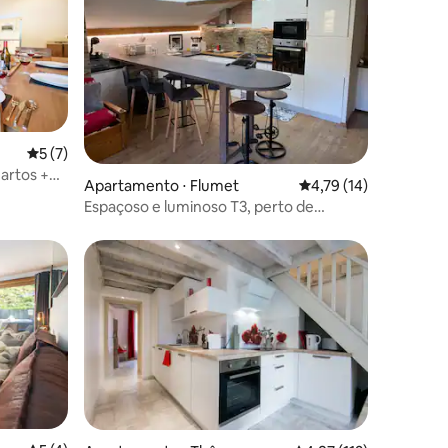
ções
5 de uma avaliação média de 5, 7 avaliações
5 (7)
artos +
Apartamento ⋅ Flumet
4,79 de uma avaliação
4,79 (14)
Espaçoso e luminoso T3, perto de
Megève.