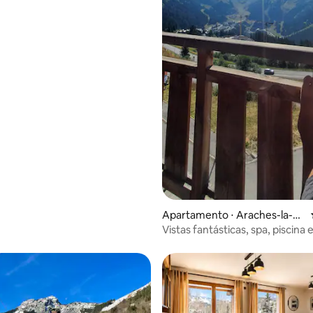
Apartamento ⋅ Araches-la-Fr
asse
Vistas fantásticas, spa, piscina 
restaurante.