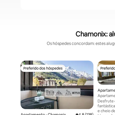
Chamonix: al
Os hóspedes concordam: estes alugué
Preferido dos hóspedes
Preferid
Preferido dos hóspedes
Preferid
Apartame
Apartamen
jacuzzi e 
Desfrute 
fantástic
e cheio d
Apartamento ⋅ Chamonix
4,8 de uma avaliação m
4,8 (138)