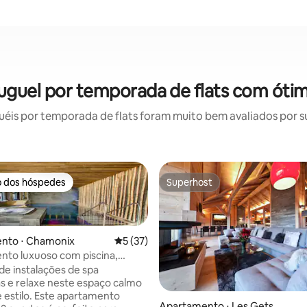
uguel por temporada de flats com ótim
is por temporada de flats foram muito bem avaliados por su
o dos hóspedes
Superhost
o dos hóspedes
Superhost
nto ⋅ Chamonix
5 de uma avaliação média de 5, 37 avalia
5 (37)
to luxuoso com piscina,
sauna.
de instalações de spa
as e relaxe neste espaço calmo
e estilo. Este apartamento
édia de 5, 138 avaliações
Apartamento ⋅ Les Gets