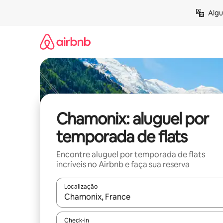
Pular
Algu
para
o
conteúdo
Chamonix: aluguel por
temporada de flats
Encontre aluguel por temporada de flats
incríveis no Airbnb e faça sua reserva
Localização
Quando os resultados estiverem disponíveis, expl
Check-in