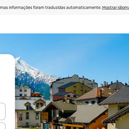
mas informações foram traduzidas automaticamente. 
Mostrar idioma
ore-os usando as seta para cima e para baixo do teclado ou tocando e