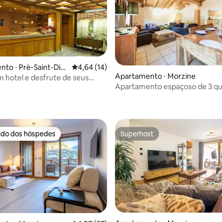
to ⋅ Prè-Saint-Didi
4,64 de uma avaliação média de 5, 14 avalia
4,64 (14)
Apartamento ⋅ Morzine
 hotel e desfrute de seus
 média de 5, 8 avaliações
Apartamento espaçoso de 3 qu
cabana (acomoda 9 pessoas)
rido dos hóspedes
Superhost
 melhores preferidos dos hóspedes
Superhost