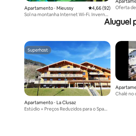
Apartame
Oferta de
Apartamento ⋅ Mieussy
4,66 de uma avaliação 
4,66 (92)
para todo
Sol na montanha Internet Wi-Fi. Inverno,
Aluguel 
Verão
Superhost
Superhost
Apartamen
asse
Chalé no 
quartos e
Apartamento ⋅ La Clusaz
Estúdio + Preços Reduzidos para o Spa
nas proximidades