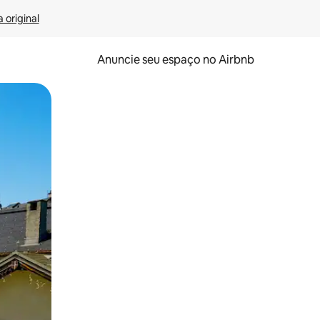
 original
Anuncie seu espaço no Airbnb
 deslizando o dedo na tela.