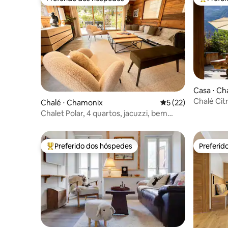
Preferido dos hóspedes
Entre os
Casa ⋅ C
Chalé Cit
Chalé ⋅ Chamonix
5 de uma avaliação 
5 (22)
Chalet Polar, 4 quartos, jacuzzi, bem
localizado
Preferido dos hóspedes
Preferid
Entre os melhores preferidos dos hóspedes
Preferid