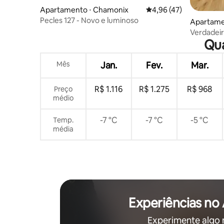
Apartamento ⋅ Chamonix
4,96 de uma avaliação 
4,96 (47)
Pecles 127 - Novo e luminoso
Apartame
Verdadei
Qua
Blanc
Mês
Jan.
Fev.
Mar.
R$ 1.116
R$ 1.275
R$ 968
Preço
médio
-7 °C
-7 °C
-5 °C
Temp.
média
Experiências no
Experimente algo