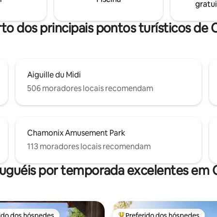
gratui
fícies de granito e
mésticos modernos.
rto dos principais pontos turísticos de
Aiguille du Midi
506 moradores locais recomendam
Chamonix Amusement Park
113 moradores locais recomendam
luguéis por temporada excelentes em
rido dos hóspedes
Preferido dos hóspedes