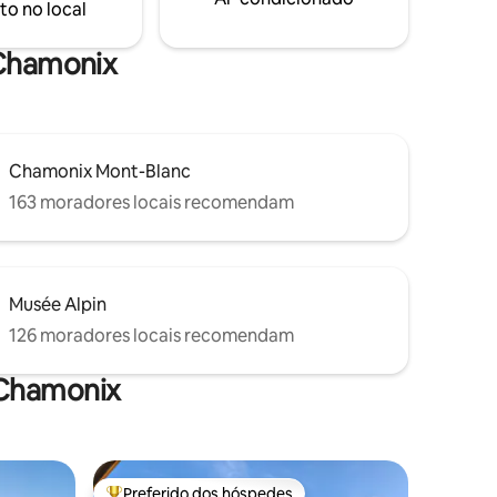
to no local
caminhada ao longo do belo caminho do
rio ou a 5 minutos de ônibus gratuito.
 Chamonix
Chamonix Mont-Blanc
163 moradores locais recomendam
Musée Alpin
126 moradores locais recomendam
 Chamonix
Preferido dos hóspedes