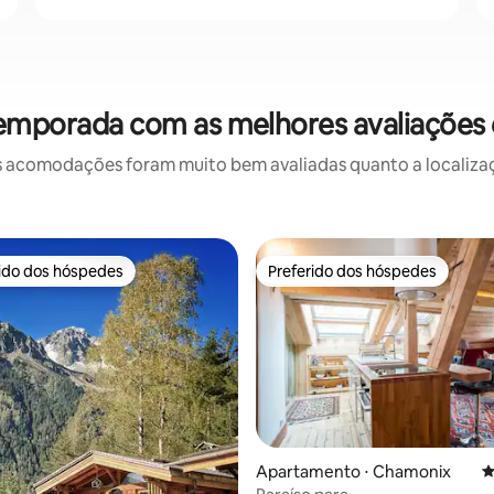
temporada com as melhores avaliaçõe
 acomodações foram muito bem avaliadas quanto a localizaçã
rido dos hóspedes
Preferido dos hóspedes
 melhores preferidos dos hóspedes
Preferido dos hóspedes
édia de 5, 145 avaliações
Apartamento ⋅ Chamonix
4