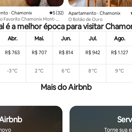
média de 5, 47 avaliações
nto ⋅ Chamonix
5 de uma avaliação média de 5, 32 avalia
5 (32)
Apartamento ⋅ Chamonix
ro Favorito Chamonix Mont-
O Botão de Ouro
l é a melhor época para visitar Chamo
Abr.
Mai.
Jun.
Jul.
Ago.
R$ 763
R$ 707
R$ 814
R$ 942
R$ 1.127
-3 °C
2 °C
6 °C
8 °C
9 °C
Mais do Airbnb
 Airbnb
Serv
 novo
Torne sua e