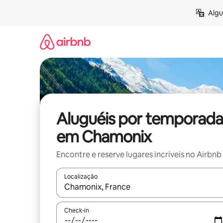
Pular
Algu
para
o
conteúdo
Aluguéis por temporada
em Chamonix
Encontre e reserve lugares incríveis no Airbnb
Localização
Quando os resultados estiverem disponíveis, expl
Check-in