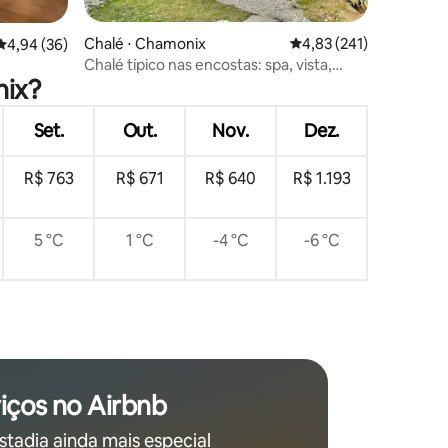
ções
Chalé ⋅ Chamonix
4,83 de uma avaliação 
4,83 (241)
4,94 de uma avaliação média de 5, 36 avaliações
4,94 (36)
Chalé típico nas encostas: spa, vista,
nix?
tranquilo
Set.
Out.
Nov.
Dez.
R$ 763
R$ 671
R$ 640
R$ 1.193
5 °C
1 °C
-4 °C
-6 °C
iços no Airbnb
stadia ainda mais especial