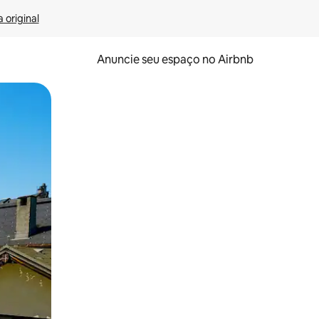
 original
Anuncie seu espaço no Airbnb
 deslizando o dedo na tela.