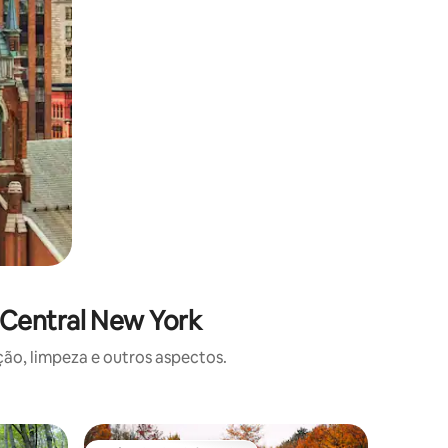
 Central New York
o, limpeza e outros aspectos.
Casa na 