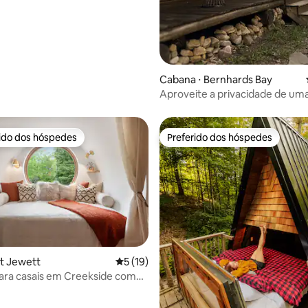
Cabana ⋅ Bernhards Bay
Aproveite a privacidade de um
romântica em uma floresta
rido dos hóspedes
Preferido dos hóspedes
 melhores preferidos dos hóspedes
Preferido dos hóspedes
média de 5, 10 avaliações
st Jewett
5 de uma avaliação média de 5, 19 avalia
5 (19)
ara casais em Creekside com
 de hidromassagem, sauna e
s!