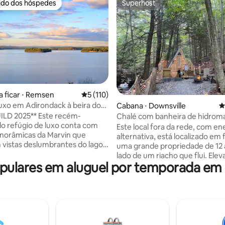
rido dos hóspedes
Superhost
 melhores preferidos dos hóspedes
Superhost
édia de 5, 189 avaliações
a ficar ⋅ Remsen
5 de uma avaliação média de 5, 110 avalia
5 (110)
luxo em Adirondack à beira do
Cabana ⋅ Downsville
4
 banheira de hidromassagem
025** Este recém-
Chalé com banheira de hidro
ONSTRUÇÃO*
o refúgio de luxo conta com
de primavera mineral
Este local fora da rede, com en
anorâmicas da Marvin que
alternativa, está localizado em 
vistas deslumbrantes do lago
uma grande propriedade de 12 
tanha. Desfrute de uma
lado de um riacho que flui. Elevada sobre
 de hidromassagem embutida e
ulares em aluguel por temporada em 
uma nascente natural que flui 
eira a gás propano ao ar livre
todo o ano, a estética de inspir
 para a paisagem. O interior
japonesa desta pequena caban
e totalmente branco da
fica no topo de um deck entre 
arn, CB2 conta com
arborizadas com vista para o c
ésticos de alta qualidade e
água que a nascente mineral al
s premium, criando um refúgio
mas não antes de encher a ban