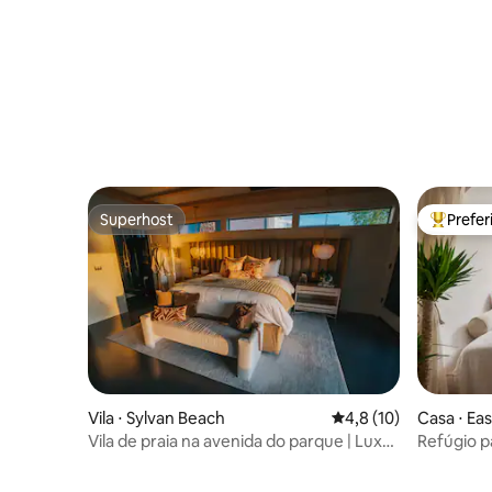
Superhost
Prefe
Superhost
Entre os
Vila ⋅ Sylvan Beach
4,8 de uma avaliação 
4,8 (10)
Casa ⋅ Ea
Vila de praia na avenida do parque | Luxo
Refúgio p
à beira do lago
banheira
muito mai