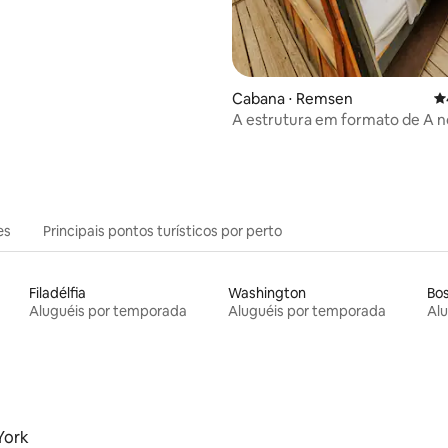
Cabana ⋅ Remsen
4
A estrutura em formato de A n
Evergreen Cabins
es
Principais pontos turísticos por perto
Filadélfia
Washington
Bo
Aluguéis por temporada
Aluguéis por temporada
Al
York