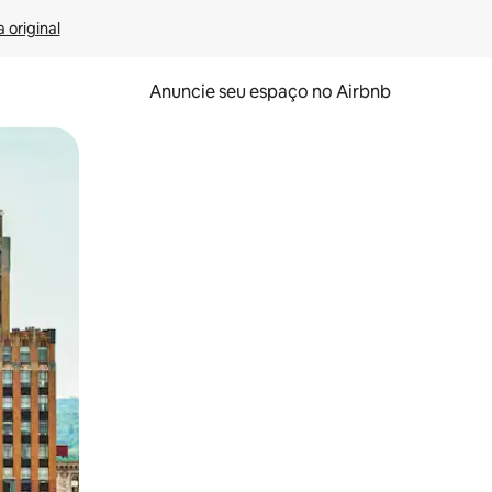
 original
Anuncie seu espaço no Airbnb
 deslizando o dedo na tela.