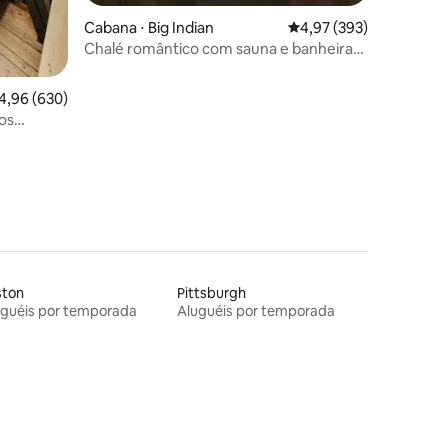
Cabana ⋅ Big Indian
4,97 de uma avaliação 
4,97 (393)
Chalé romântico com sauna e banheira
de hidromassagem a lenha
,96 de uma avaliação média de 5, 630 avaliações
4,96 (630)
os
ston
Pittsburgh
uguéis por temporada
Aluguéis por temporada