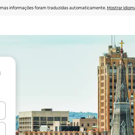
mas informações foram traduzidas automaticamente. 
Mostrar idioma
ore-os usando as seta para cima e para baixo do teclado ou tocando e