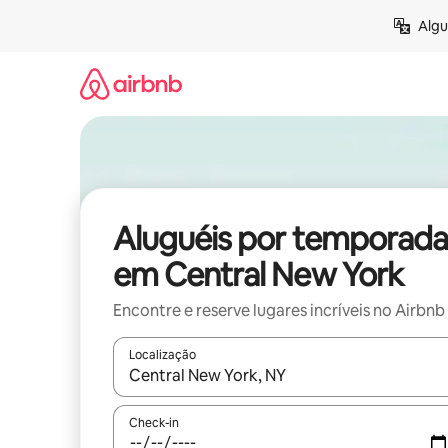
Pular
Algu
para
o
conteúdo
Aluguéis por temporada
em Central New York
Encontre e reserve lugares incríveis no Airbnb
Localização
Quando os resultados estiverem disponíveis, expl
Check-in