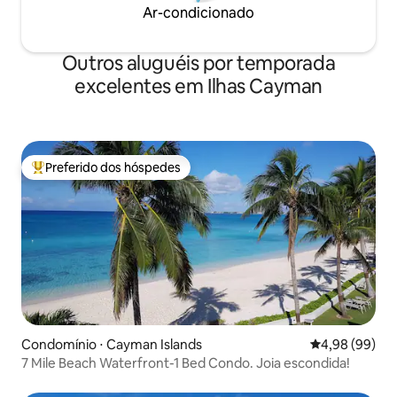
Ar-condicionado
Outros aluguéis por temporada
excelentes em Ilhas Cayman
Preferido dos hóspedes
Entre os melhores preferidos dos hóspedes
Condomínio ⋅ Cayman Islands
4,98 de uma av
4,98 (99)
7 Mile Beach Waterfront-1 Bed Condo. Joia escondida!