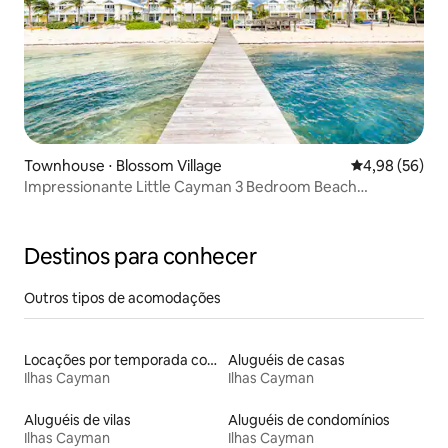
Townhouse ⋅ Blossom Village
4,98 de uma a
4,98 (56)
Impressionante Little Cayman 3 Bedroom Beach
Townhouse
Destinos para conhecer
Outros tipos de acomodações
Locações por temporada com piscina
Aluguéis de casas
Ilhas Cayman
Ilhas Cayman
Aluguéis de vilas
Aluguéis de condomínios
Ilhas Cayman
Ilhas Cayman