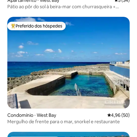
Apartamento ⋅ West Bay
5 de uma a
5 (34)
Pátio ao pôr do sol à beira-mar com churrasqueira +
piscina, academia e spa
Preferido dos hóspedes
Entre os melhores preferidos dos hóspedes
Condomínio ⋅ West Bay
4,96 de uma a
4,96 (50)
Mergulho de frente para o mar, snorkel e restaurante