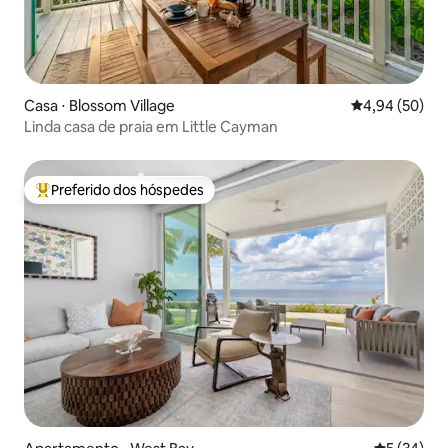
Casa ⋅ Blossom Village
4,94 de uma a
4,94 (50)
Linda casa de praia em Little Cayman
Preferido dos hóspedes
Entre os melhores preferidos dos hóspedes