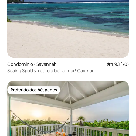
Condomínio ⋅ Savannah
4,93 de uma a
4,93 (70)
Seaing Spotts: retiro à beira-mar! Cayman
Preferido dos hóspedes
Preferido dos hóspedes