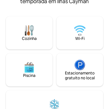
temporada em Ilhas Cayman
vistas deslumbran
sonhos e comodidades de alta
supermercados, 
qualidade. Os destaques da propriedade
opções gastronômi
incluem uma piscina estilo resort com
livre a poucos min
spa aquecido situado em um oásis
Blissful oferece u
tropical. Oferecemos também um
de conveniência, 
serviço de transporte gratuito em nosso
Seja para aventur
Land Rover Defender vintage para
nosso apartamento
praias próximas. Confira nossos outros
perfeita e inesqu
Cozinha
Wi-Fi
anúncios no meu perfil. Complexo para
Cayman.
não fumantes
Estacionamento
Piscina
gratuito no local