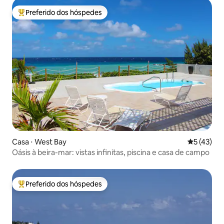
Preferido dos hóspedes
Entre os melhores preferidos dos hóspedes
Casa ⋅ West Bay
5 de uma a
5 (43)
Oásis à beira-mar: vistas infinitas, piscina e casa de campo
Preferido dos hóspedes
Entre os melhores preferidos dos hóspedes