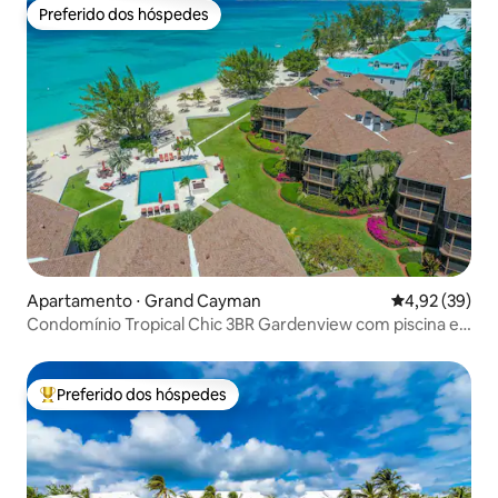
Preferido dos hóspedes
Preferido dos hóspedes
Apartamento ⋅ Grand Cayman
4,92 de uma a
4,92 (39)
Condomínio Tropical Chic 3BR Gardenview com piscina e
praia
Preferido dos hóspedes
Entre os melhores preferidos dos hóspedes