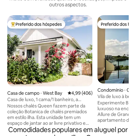
outros aspectos.
Preferido dos hóspedes
Preferido dos hó
Entre os melhores preferidos dos hóspedes
Preferido dos hó
Condomínio ⋅ Ge
Casa de campo ⋅ West Bay
4,99 de uma avaliação média de 
4,99 (406)
Vila de luxo à be
Casa de luxo, 1 cama/1 banheiro, a
Harbour
Experimente Blissf
poucos passos da piscina e da praia de 7
Nossos chalés Queen fazem parte da
luxuoso na encan
Mile
coleção Botanica de chalés premiados
Allure de Grand H
em estilo ilha. Esta unidade tem um
apartamento de 3
espaço de jantar ao ar livre privativo e
confortos modern
Comodidades populares em aluguel por
chuveiro no jardim. Na Botanica, nosso
cozinha totalment
foco é no luxo casual, detalhes dos