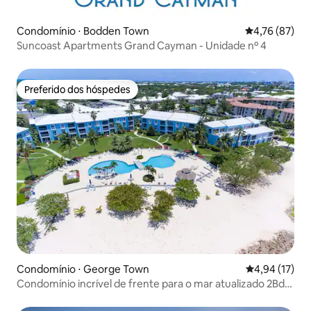
Condomínio ⋅ Bodden Town
4,76 de uma a
4,76 (87)
Suncoast Apartments Grand Cayman - Unidade nº 4
Preferido dos hóspedes
Preferido dos hóspedes
Condomínio ⋅ George Town
4,94 de uma a
4,94 (17)
Condomínio incrível de frente para o mar atualizado 2Bdr
7 Mile Beach