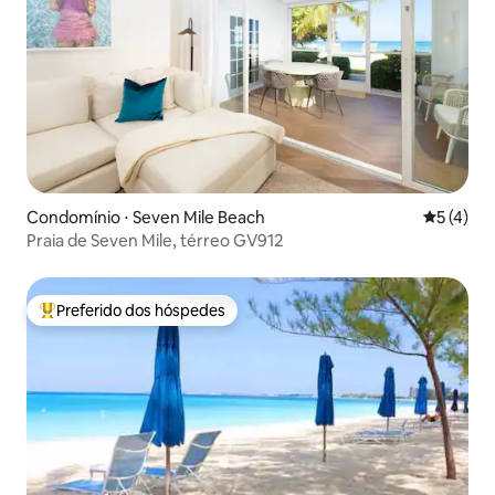
Condomínio ⋅ Seven Mile Beach
5 de uma 
5 (4)
Praia de Seven Mile, térreo GV912
Preferido dos hóspedes
Entre os melhores preferidos dos hóspedes