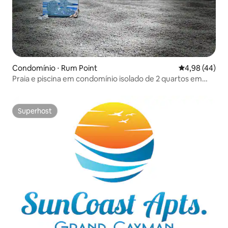
Condomínio ⋅ Rum Point
4,98 de uma a
4,98 (44)
Praia e piscina em condomínio isolado de 2 quartos em
Rum Point
Superhost
Superhost