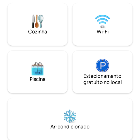
família ou amigos. Relaxe em uma
do lado de fora da sua porta da frente.
espreguiçadeira, 
Viva momentos inesquecíveis nesta casa
prancha de remo, 
de campo aconchegante e totalmente
partir deste local. Um novo anúncio que
equipada com uma verdadeira vibe
excede as expect
praiana e um jardim privativo tranquilo.
avaliações de 5 estrelas! Há 
Cozinha
Wi-Fi
Esperamos que você ame o Beach Love
de remo disponíve
no Calypso tanto quanto nós. :)
Estacionamento
Piscina
gratuito no local
Ar-condicionado