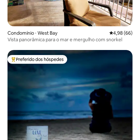
Condomínio ⋅ West Bay
4,98 de uma av
4,98 (66)
Vista panorâmica para o mar e mergulho com snorkel
Preferido dos hóspedes
Entre os melhores preferidos dos hóspedes