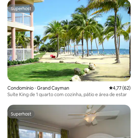
Superhost
Superhost
Condomínio ⋅ Grand Cayman
4,77 de uma a
4,77 (62)
Suíte King de 1 quarto com cozinha, pátio e área de estar
Superhost
Superhost