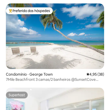
Preferido dos hóspedes
Entre os melhores preferidos dos hóspedes
Condomínio ⋅ George Town
4,95 de uma a
4,95 (38)
7Mile Beachfront 3 camas/2 banheiros @SunsetCove
#202
Superhost
Superhost