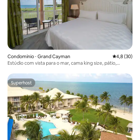
Condomínio ⋅ Grand Cayman
4,8 de uma a
4,8 (30)
Estúdio com vista para o mar, cama king size, pátio,
cozinha compacta
Superhost
Superhost