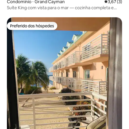
Condomínio ⋅ Grand Cayman
3,67 de uma 
3,67 (3)
Suíte King com vista para o mar — cozinha completa e
pátio
Preferido dos hóspedes
Preferido dos hóspedes