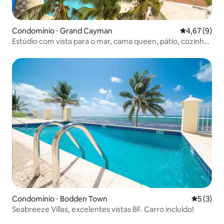
Condomínio ⋅ Grand Cayman
4,67 de uma 
4,67 (9)
Estúdio com vista para o mar, cama queen, pátio, cozinha
americana
Condomínio ⋅ Bodden Town
5 de uma 
5 (3)
Seabreeze Villas, excelentes vistas BF. Carro incluído!