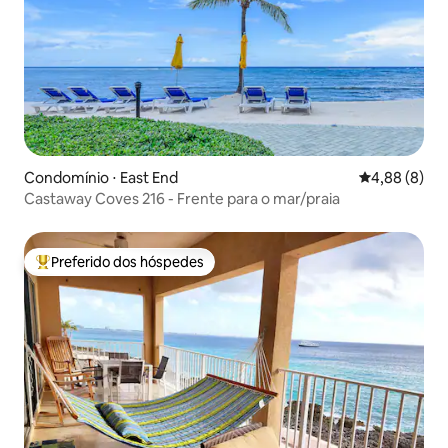
Condomínio ⋅ East End
4,88 de uma 
4,88 (8)
Castaway Coves 216 - Frente para o mar/praia
Preferido dos hóspedes
Entre os melhores preferidos dos hóspedes