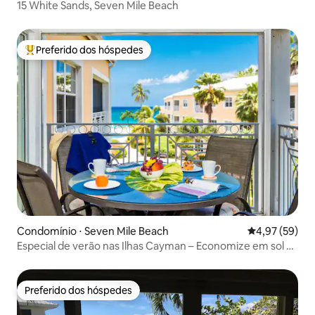
15 White Sands, Seven Mile Beach
Preferido dos hóspedes
Entre os melhores preferidos dos hóspedes
Condomínio ⋅ Seven Mile Beach
4,97 de uma a
4,97 (59)
Especial de verão nas Ilhas Cayman – Economize em sol e
areia!
Preferido dos hóspedes
Preferido dos hóspedes