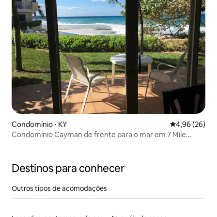
Condomínio ⋅ KY
4,96 de uma a
4,96 (26)
Condomínio Cayman de frente para o mar em 7 Mile
Beach
Destinos para conhecer
Outros tipos de acomodações