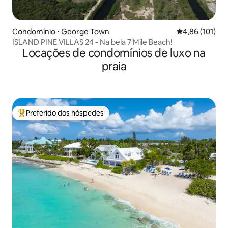
Condomínio ⋅ George Town
4,86 de uma av
4,86 (101)
ISLAND PINE VILLAS 24 - Na bela 7 Mile Beach!
Locações de condomínios de luxo na
praia
Preferido dos hóspedes
Entre os melhores preferidos dos hóspedes