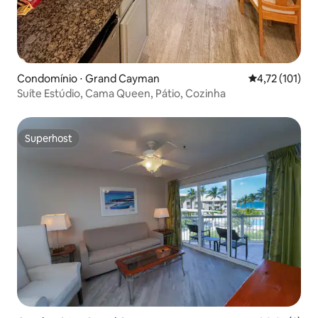
Condomínio ⋅ Grand Cayman
4,72 de uma av
4,72 (101)
Suíte Estúdio, Cama Queen, Pátio, Cozinha
Superhost
Superhost