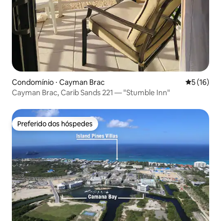
Condomínio ⋅ Cayman Brac
5 de uma a
5 (16)
Cayman Brac, Carib Sands 221 — "Stumble Inn"
Preferido dos hóspedes
Preferido dos hóspedes