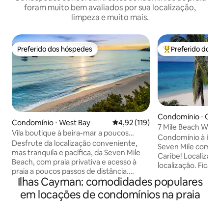
foram muito bem avaliados por sua localização,
limpeza e muito mais.
Preferido dos hóspedes
Preferido dos 
Preferido dos hóspedes
Entre os melhore
Condomínio ⋅ Cay
Condomínio ⋅ West Bay
4,92 de uma avaliação média de 
4,92 (119)
s
7 Mile Beach Wate
Vila boutique à beira-mar a poucos
Joia escondida!
Condomínio à beir
passos de Seven Mile Beach
Desfrute da localização conveniente,
Seven Mile com vi
mas tranquila e pacífica, da Seven Mile
Caribe! Localização
Beach, com praia privativa e acesso à
localização. Ficar
praia a poucos passos de distância.
um quarto totalm
Ilhas Cayman: comodidades populares
Desfrute de curtos pores do sol e
uma experiência 
caminhadas na praia para alguns dos
em locações de condomínios na praia
esquecerá. Um sofá-cama confortável
melhores mergulhos com snorkel,
está disponível se
mergulhos e restaurantes das ilhas ou
compartilhar esta
caminhe por toda a praia de sete milhas