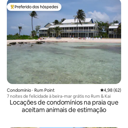
Preferido dos hóspedes
Entre os melhores preferidos dos hóspedes
Condomínio ⋅ Rum Point
4,98 de uma a
4,98 (62)
7 noites de felicidade à beira-mar grátis no Rum & Kai
Locações de condomínios na praia que
aceitam animais de estimação