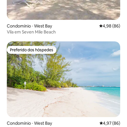
Condomínio ⋅ West Bay
4,98 de uma av
4,98 (86)
Vila em Seven Mile Beach
Preferido dos hóspedes
Preferido dos hóspedes
Condomínio ⋅ West Bay
4,97 de uma a
4,97 (86)