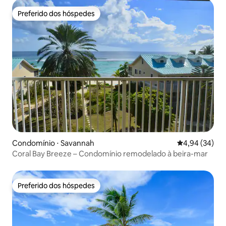
Preferido dos hóspedes
Preferido dos hóspedes
Condomínio ⋅ Savannah
4,94 de uma a
4,94 (34)
Coral Bay Breeze – Condomínio remodelado à beira-mar
Preferido dos hóspedes
Preferido dos hóspedes