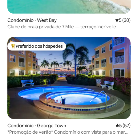
Condomínio ⋅ West Bay
5 de uma a
5 (30)
Clube de praia privada de 7 Mile — terraço incrível e
piscina
Preferido dos hóspedes
Entre os melhores preferidos dos hóspedes
Condomínio ⋅ George Town
5 de uma a
5 (57)
*Promoção de verão* Condomínio com vista para o mar
em Seven Mile Beach