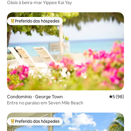
Oásis à beira-mar Yippee Kai Yay
Preferido dos hóspedes
Entre os melhores preferidos dos hóspedes
Condomínio ⋅ George Town
5 de uma a
5 (98)
Entre no paraíso em Seven Mile Beach
Preferido dos hóspedes
Entre os melhores preferidos dos hóspedes