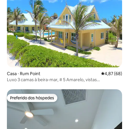
Casa ⋅ Rum Point
4,87 de uma a
4,87 (68)
Luxo 3 camas à beira-mar, # 5 Amarelo, vistas
deslumbrantes
Preferido dos hóspedes
Preferido dos hóspedes