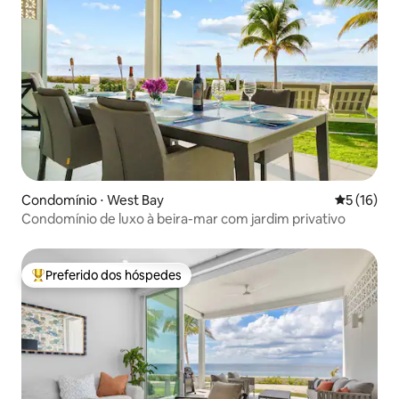
Condomínio ⋅ West Bay
5 de uma a
5 (16)
Condomínio de luxo à beira-mar com jardim privativo
Preferido dos hóspedes
Entre os melhores preferidos dos hóspedes