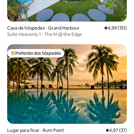
Casa de hóspedes ⋅ Grand Harbour
4,99 de uma av
4,99 (151)
Suíte Heavenly 1 - The M @ the Edge
Preferido dos hóspedes
Entre os melhores preferidos dos hóspedes
Lugar para ficar ⋅ Rum Point
4,97 de uma a
4,97 (37)