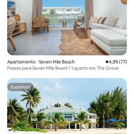
Apartamento ⋅ Seven Mile Beach
4,99 de uma a
4,99 (77)
Passos para Seven Mile Beach | 1 quarto em The Grove
Superhost
Superhost