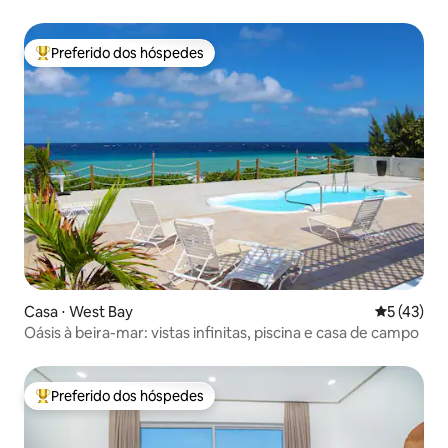
Preferido dos hóspedes
Entre os melhores preferidos dos hóspedes
Casa ⋅ West Bay
5 de uma a
5 (43)
Oásis à beira-mar: vistas infinitas, piscina e casa de campo
Preferido dos hóspedes
Entre os melhores preferidos dos hóspedes