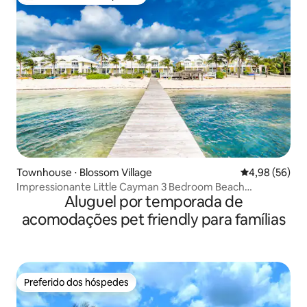
Entre os melhores preferidos dos hóspedes
Townhouse ⋅ Blossom Village
4,98 de uma a
4,98 (56)
Impressionante Little Cayman 3 Bedroom Beach
Aluguel por temporada de
Townhouse
acomodações pet friendly para famílias
Preferido dos hóspedes
Preferido dos hóspedes