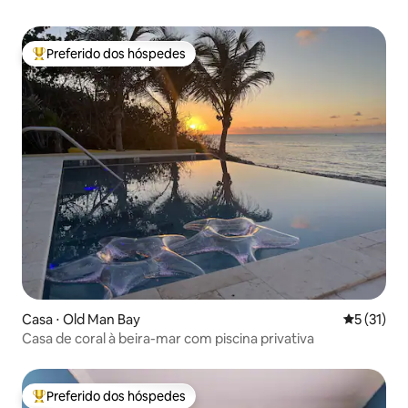
Preferido dos hóspedes
Entre os melhores preferidos dos hóspedes
Casa ⋅ Old Man Bay
5 de uma a
5 (31)
Casa de coral à beira-mar com piscina privativa
Preferido dos hóspedes
Entre os melhores preferidos dos hóspedes