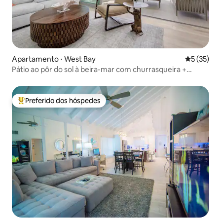
Apartamento ⋅ West Bay
5 de uma a
5 (35)
Pátio ao pôr do sol à beira-mar com churrasqueira +
piscina, academia e spa
Preferido dos hóspedes
Entre os melhores preferidos dos hóspedes