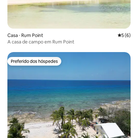
Casa ⋅ Rum Point
5 de uma 
5 (6)
A casa de campo em Rum Point
Preferido dos hóspedes
Preferido dos hóspedes