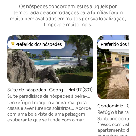
Os hóspedes concordam: estes aluguéis por
temporada de acomodações para famílias foram
muito bem avaliados em muitos por sua localização,
limpeza e muito mais.
Preferido dos hóspedes
Preferido dos hó
Entre os melhores preferidos dos hóspedes
Preferido dos hó
Suíte de hóspedes ⋅ George
4,97 de uma avaliação média de 
4,97 (301)
Town
Suíte paradisíaca de hóspedes à beira-
mar
Um refúgio tranquilo à beira-mar para
Condomínio ⋅ Gra
casais e aventureiros solitários... Acorde
ur
Refúgio à beira-mar
com uma bela vista de uma paisagem
+ Varanda
Santuário contem
exuberante que se funde com o mar
fresco com vista 
verde-esmeralda e azul, saboreie uma
apartamento de do
xícara de café quente na varanda ou
banheiros com um