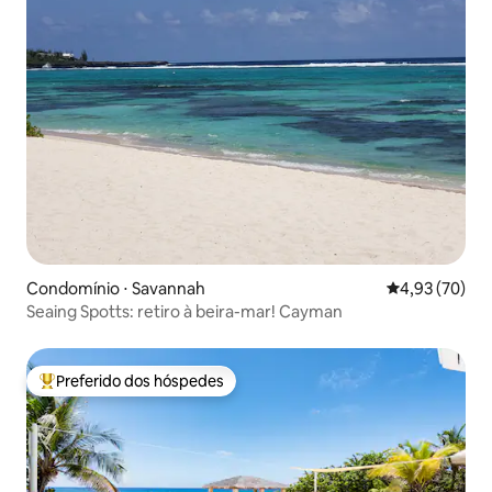
Condomínio ⋅ Savannah
4,93 de uma a
4,93 (70)
Seaing Spotts: retiro à beira-mar! Cayman
Preferido dos hóspedes
Entre os melhores preferidos dos hóspedes