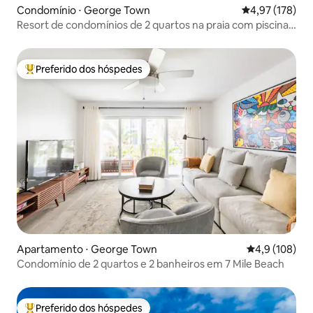
Condomínio ⋅ George Town
4,97 de uma av
4,97 (178)
Resort de condomínios de 2 quartos na praia com piscina
e vista para o mar
Preferido dos hóspedes
Entre os melhores preferidos dos hóspedes
Apartamento ⋅ George Town
4,9 de uma av
4,9 (108)
Condomínio de 2 quartos e 2 banheiros em 7 Mile Beach
Preferido dos hóspedes