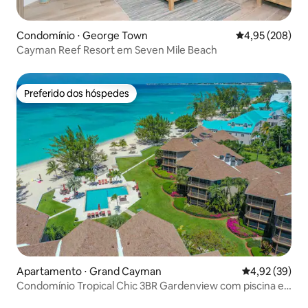
Condomínio ⋅ George Town
4,95 de uma ava
4,95 (208)
Cayman Reef Resort em Seven Mile Beach
Preferido dos hóspedes
Preferido dos hóspedes
Apartamento ⋅ Grand Cayman
4,92 de uma a
4,92 (39)
Condomínio Tropical Chic 3BR Gardenview com piscina e
praia