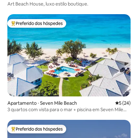
Art Beach House, luxo estilo boutique.
Preferido dos hóspedes
Entre os melhores preferidos dos hóspedes
Apartamento ⋅ Seven Mile Beach
5 de uma a
5 (24)
3 quartos com vista para o mar + piscina em Seven Mile
Beach
Preferido dos hóspedes
Entre os melhores preferidos dos hóspedes