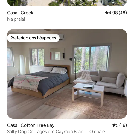
Casa ⋅ Creek
4,98 de uma a
4,98 (48)
Na praia!
Preferido dos hóspedes
Preferido dos hóspedes
Casa ⋅ Cotton Tree Bay
5 de uma a
5 (16)
Salty Dog Cottages em Cayman Brac — O chalé