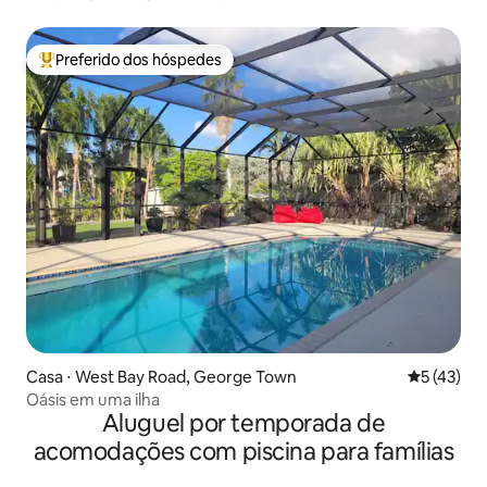
aconchegante
Preferido dos hóspedes
Entre os melhores preferidos dos hóspedes
Casa ⋅ West Bay Road, George Town
5 de uma a
5 (43)
Oásis em uma ilha
Aluguel por temporada de
acomodações com piscina para famílias