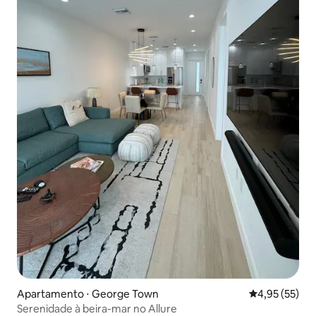
Apartamento ⋅ George Town
4,95 de uma a
4,95 (55)
Serenidade à beira-mar no Allure