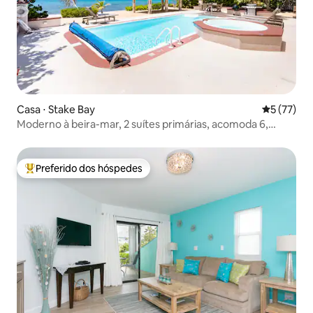
Casa ⋅ Stake Bay
5 de uma a
5 (77)
Moderno à beira-mar, 2 suítes primárias, acomoda 6,
piscina
Preferido dos hóspedes
Entre os melhores preferidos dos hóspedes