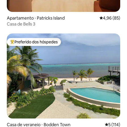
Apartamento ⋅ Patricks Island
4,96 de uma a
4,96 (85)
Casa de Bells 3
Preferido dos hóspedes
Entre os melhores preferidos dos hóspedes
Casa de veraneio ⋅ Bodden Town
5 de uma av
5 (114)