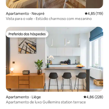
Apartamento ⋅ Neupré
4,85 de uma av
4,85 (119)
Vista para o vale - Estúdio charmoso com mezanino
Preferido dos hóspedes
Preferido dos hóspedes
Apartamento ⋅ Liège
4,86 de uma ava
4,86 (228)
Apartamento de luxo Guillemins station terrace