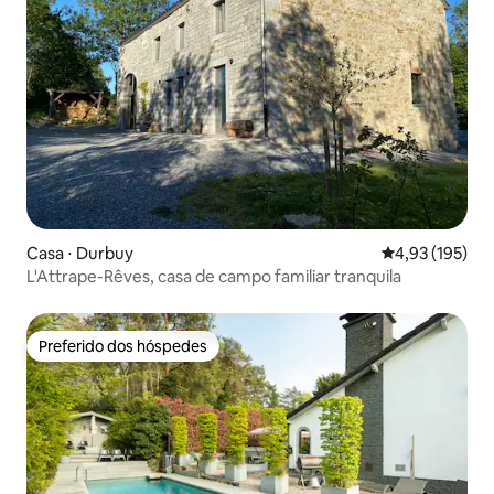
Casa ⋅ Durbuy
4,93 de uma av
4,93 (195)
L'Attrape-Rêves, casa de campo familiar tranquila
Preferido dos hóspedes
Preferido dos hóspedes