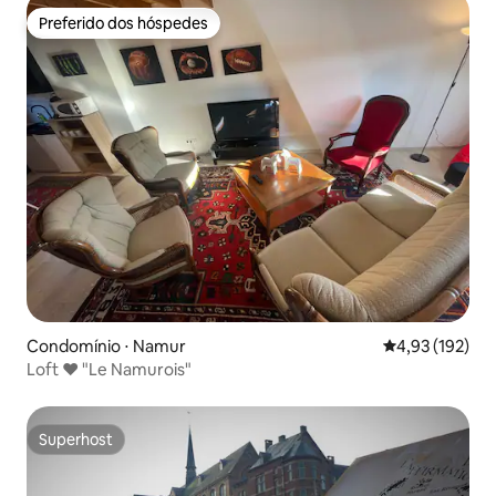
Preferido dos hóspedes
Preferido dos hóspedes
Condomínio ⋅ Namur
4,93 de uma av
4,93 (192)
Loft ❤️ "Le Namurois"
Superhost
Superhost