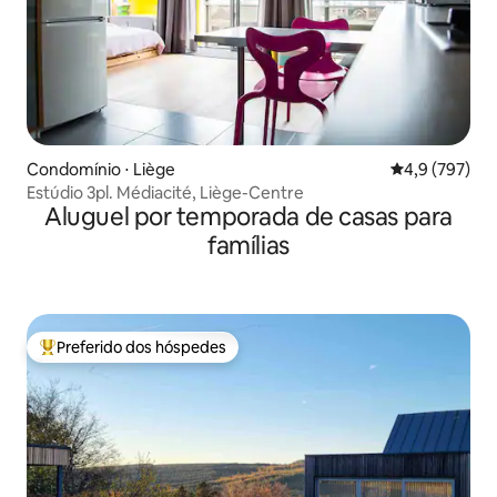
Condomínio ⋅ Liège
4,9 de uma av
4,9 (797)
Estúdio 3pl. Médiacité, Liège-Centre
Aluguel por temporada de casas para
famílias
Preferido dos hóspedes
Entre os melhores preferidos dos hóspedes