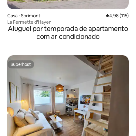
Casa ⋅ Sprimont
4,98 de uma av
4,98 (115)
La Fermette d'Hayen
Aluguel por temporada de apartamento
com ar-condicionado
Superhost
Superhost