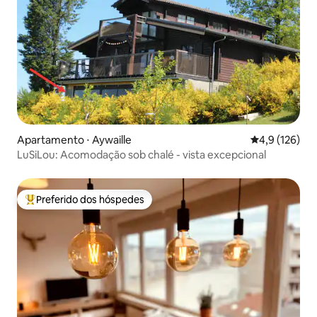
Apartamento ⋅ Aywaille
4,9 de uma av
4,9 (126)
LuSiLou: Acomodação sob chalé - vista excepcional
Preferido dos hóspedes
Entre os melhores preferidos dos hóspedes