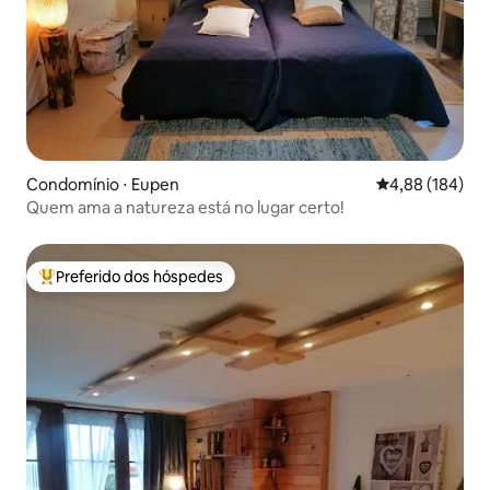
Condomínio ⋅ Eupen
4,88 de uma av
4,88 (184)
Quem ama a natureza está no lugar certo!
Preferido dos hóspedes
Entre os melhores preferidos dos hóspedes