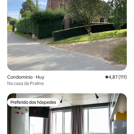
Condomínio ⋅ Huy
4,87 de uma av
4,87 (111)
Na casa da Praline
Preferido dos hóspedes
Preferido dos hóspedes