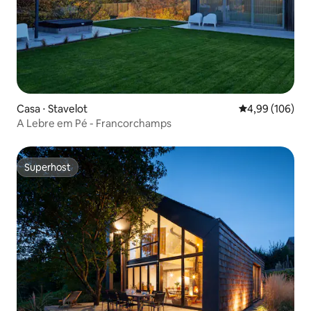
Casa ⋅ Stavelot
4,99 de uma av
4,99 (106)
A Lebre em Pé - Francorchamps
Superhost
Superhost