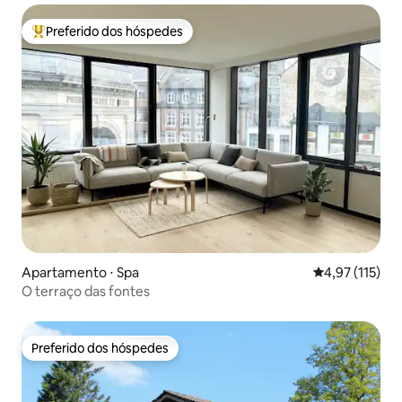
Preferido dos hóspedes
Entre os melhores preferidos dos hóspedes
Apartamento ⋅ Spa
4,97 de uma av
4,97 (115)
O terraço das fontes
Preferido dos hóspedes
Preferido dos hóspedes