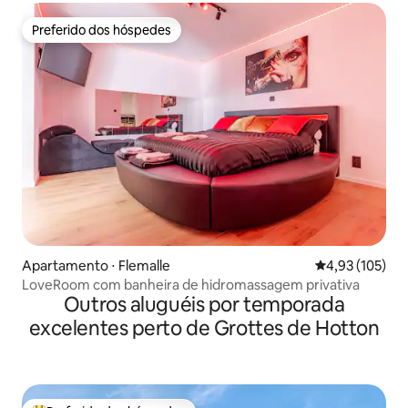
Preferido dos hóspedes
Preferido dos hóspedes
Apartamento ⋅ Flemalle
4,93 de uma av
4,93 (105)
LoveRoom com banheira de hidromassagem privativa
Outros aluguéis por temporada
excelentes perto de Grottes de Hotton