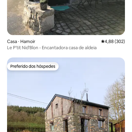
Casa ⋅ Hamoir
4,88 de uma ava
4,88 (302)
Le P'tit Nid'Blon - Encantadora casa de aldeia
Preferido dos hóspedes
Preferido dos hóspedes