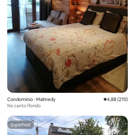
Condomínio ⋅ Malmedy
4,88 de uma ava
4,88 (270)
No canto florido
Superhost
Superhost