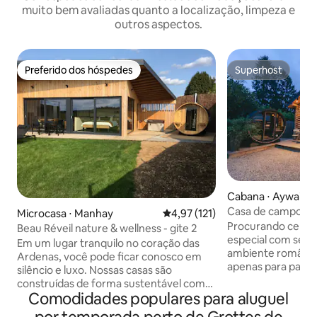
muito bem avaliadas quanto a localização, limpeza e
outros aspectos.
Preferido dos hóspedes
Superhost
Preferido dos hóspedes
Superhost
Cabana ⋅ Aywaille
Casa de campo a
Microcasa ⋅ Manhay
4,97 de uma avaliação média de 
4,97 (121)
jacuzzi e sauna em
Procurando celeb
Beau Réveil nature & wellness - gite 2
especial com seu 
Em um lugar tranquilo no coração das
ambiente românti
Ardenas, você pode ficar conosco em
apenas para passar
silêncio e luxo. Nossas casas são
escapar das cidad
construídas de forma sustentável com
venha para esta a
Comodidades populares para aluguel
um acabamento de alta qualidade de
construída casa d
materiais naturais. Temos o prazer de