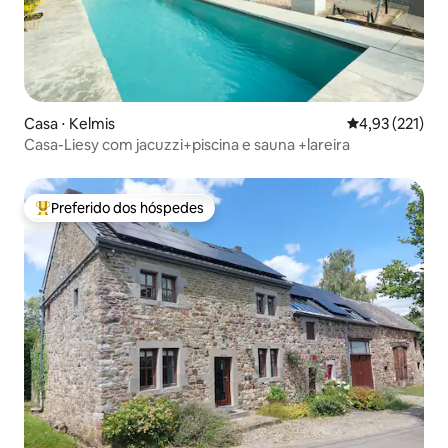
Casa ⋅ Kelmis
4,93 de uma av
4,93 (221)
Casa-Liesy com jacuzzi+piscina e sauna +lareira
Preferido dos hóspedes
Entre os melhores preferidos dos hóspedes