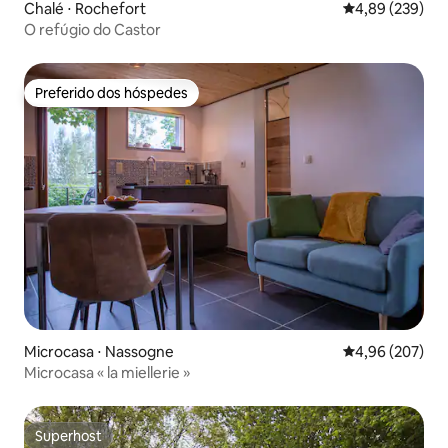
Chalé ⋅ Rochefort
4,89 de uma ava
4,89 (239)
O refúgio do Castor
Preferido dos hóspedes
Preferido dos hóspedes
Microcasa ⋅ Nassogne
4,96 de uma ava
4,96 (207)
Microcasa « la miellerie »
Superhost
Superhost