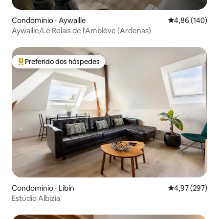
Condomínio ⋅ Aywaille
4,86 de uma av
4,86 (140)
Aywaille/Le Relais de l'Amblève (Ardenas)
Preferido dos hóspedes
Entre os melhores preferidos dos hóspedes
Condomínio ⋅ Libin
4,97 de uma av
4,97 (297)
Estúdio Albizia