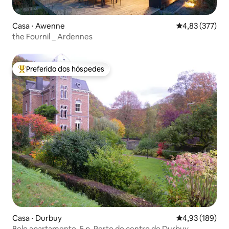
Casa ⋅ Awenne
4,83 de uma av
4,83 (377)
the Fournil _ Ardennes
Preferido dos hóspedes
Entre os melhores preferidos dos hóspedes
Casa ⋅ Durbuy
4,93 de uma av
4,93 (189)
Belo apartamento. 5 p. Perto do centro de Durbuy