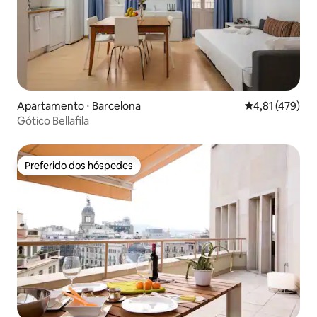
Apartamento ⋅ Barcelona
4,81 de uma av
4,81 (479)
Gótico Bellafila
Preferido dos hóspedes
Preferido dos hóspedes