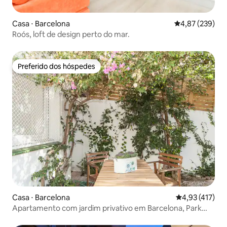
Casa ⋅ Barcelona
4,87 de uma av
4,87 (239)
Roós, loft de design perto do mar.
Preferido dos hóspedes
Preferido dos hóspedes
Casa ⋅ Barcelona
4,93 de uma av
4,93 (417)
Apartamento com jardim privativo em Barcelona, Park
Güell