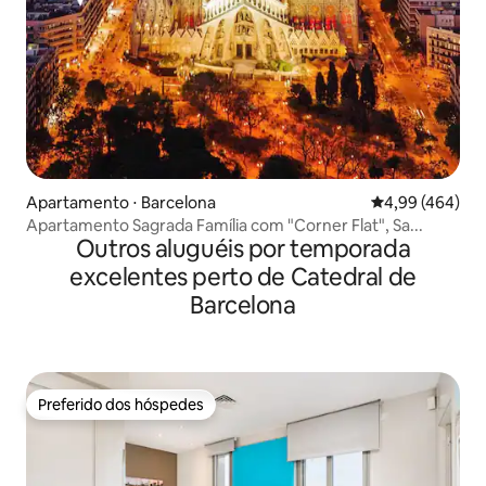
Apartamento ⋅ Barcelona
4,99 de uma ava
4,99 (464)
Apartamento Sagrada Família com "Corner Flat", Sa...
Outros aluguéis por temporada
excelentes perto de Catedral de
Barcelona
Preferido dos hóspedes
Preferido dos hóspedes