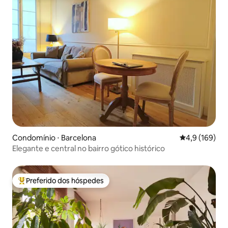
Condomínio ⋅ Barcelona
4,9 de uma av
4,9 (169)
Elegante e central no bairro gótico histórico
Preferido dos hóspedes
Entre os melhores preferidos dos hóspedes