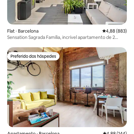
Flat ⋅ Barcelona
4,88 de uma ava
4,88 (883)
Sensation Sagrada Família, incrível apartamento de 2
quartos.
Preferido dos hóspedes
Preferido dos hóspedes
Apartamento ⋅ Barcelona
4,88 de uma av
4,88 (144)