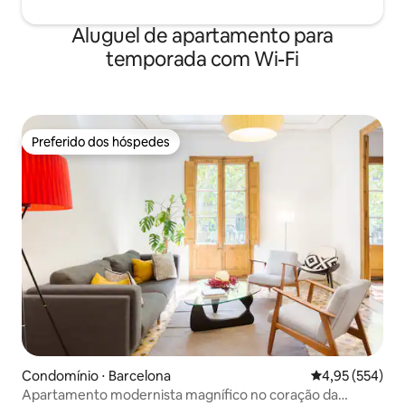
Aluguel de apartamento para
temporada com Wi-Fi
Preferido dos hóspedes
Preferido dos hóspedes
Condomínio ⋅ Barcelona
4,95 de uma av
4,95 (554)
Apartamento modernista magnífico no coração da