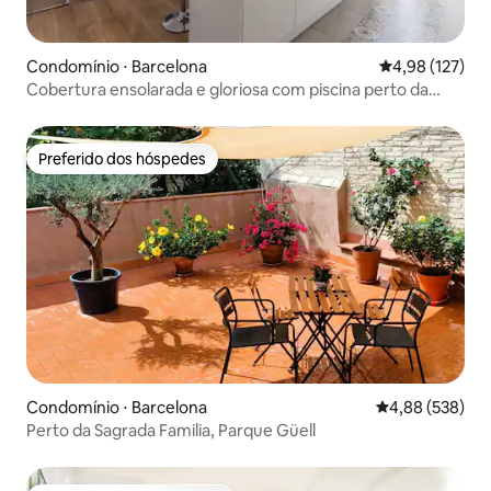
Condomínio ⋅ Barcelona
4,98 de uma av
4,98 (127)
Cobertura ensolarada e gloriosa com piscina perto da
praia
Preferido dos hóspedes
Preferido dos hóspedes
Condomínio ⋅ Barcelona
4,88 de uma ava
4,88 (538)
Perto da Sagrada Familia, Parque Güell