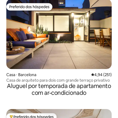
Preferido dos hóspedes
Preferido dos hóspedes
Casa ⋅ Barcelona
4,94 de uma av
4,94 (251)
Casa de arquiteto para dois com grande terraço privativo
Aluguel por temporada de apartamento
com ar-condicionado
Preferido dos hóspedes