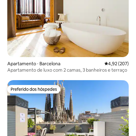
Apartamento ⋅ Barcelona
4,92 de uma av
4,92 (207)
Apartamento de luxo com 2 camas, 3 banheiros e terraço
Preferido dos hóspedes
Preferido dos hóspedes