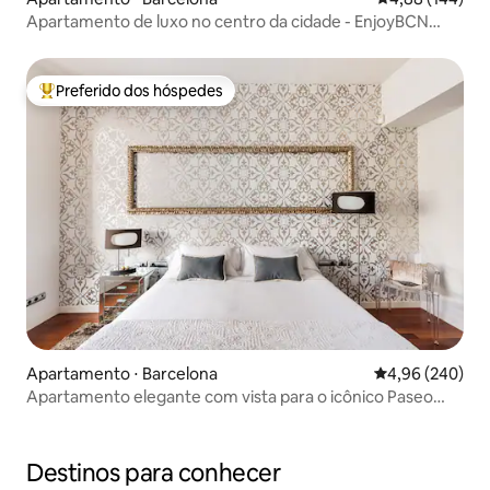
Apartamento de luxo no centro da cidade - EnjoyBCN
Apts
Preferido dos hóspedes
Entre os melhores preferidos dos hóspedes
Apartamento ⋅ Barcelona
4,96 de uma ava
4,96 (240)
Apartamento elegante com vista para o icônico Paseo
Gracia
Destinos para conhecer