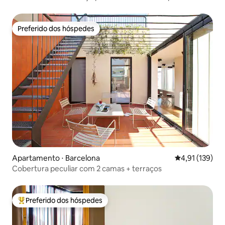
Preferido dos hóspedes
Preferido dos hóspedes
Apartamento ⋅ Barcelona
4,91 de uma av
4,91 (139)
Cobertura peculiar com 2 camas + terraços
Preferido dos hóspedes
Entre os melhores preferidos dos hóspedes