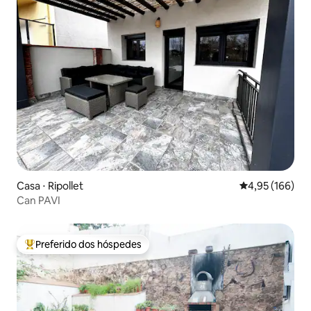
Casa ⋅ Ripollet
4,95 de uma av
4,95 (166)
Can PAVI
Preferido dos hóspedes
Entre os melhores preferidos dos hóspedes