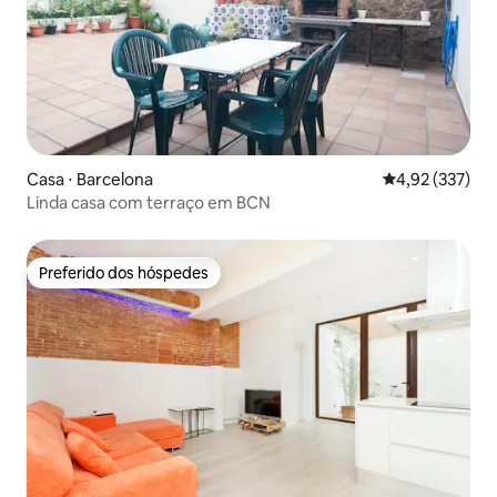
Casa ⋅ Barcelona
4,92 de uma av
4,92 (337)
Linda casa com terraço em BCN
Preferido dos hóspedes
Preferido dos hóspedes