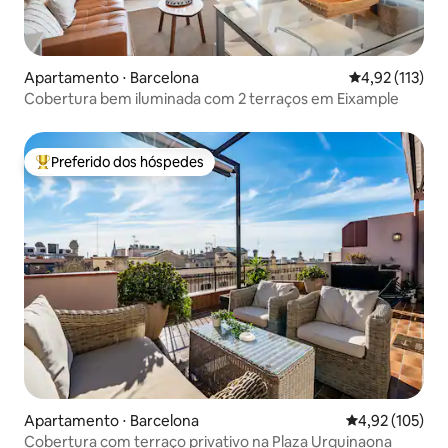
Apartamento ⋅ Barcelona
4,92 de uma av
4,92 (113)
Cobertura bem iluminada com 2 terraços em Eixample
Preferido dos hóspedes
Entre os melhores preferidos dos hóspedes
Apartamento ⋅ Barcelona
4,92 de uma av
4,92 (105)
Cobertura com terraço privativo na Plaza Urquinaona