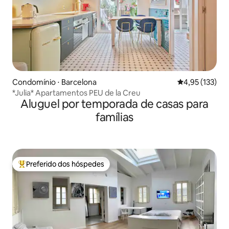
Condomínio ⋅ Barcelona
4,95 de uma av
4,95 (133)
*Julia* Apartamentos PEU de la Creu
Aluguel por temporada de casas para
famílias
Preferido dos hóspedes
Entre os melhores preferidos dos hóspedes