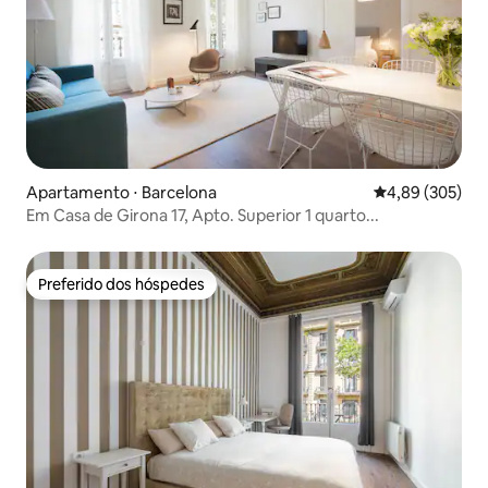
Apartamento ⋅ Barcelona
4,89 de uma ava
4,89 (305)
Em Casa de Girona 17, Apto. Superior 1 quarto...
Preferido dos hóspedes
Preferido dos hóspedes