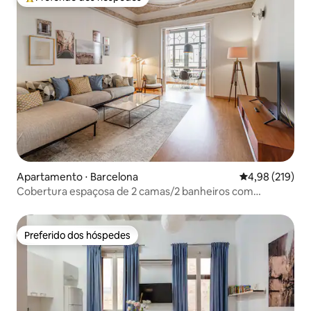
Entre os melhores preferidos dos hóspedes
Apartamento ⋅ Barcelona
4,98 de uma av
4,98 (219)
Cobertura espaçosa de 2 camas/2 banheiros com
localização central
Preferido dos hóspedes
Preferido dos hóspedes