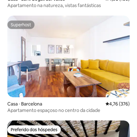
Apartamento na natureza, vistas fantásticas
Superhost
Superhost
Casa ⋅ Barcelona
4,76 de uma av
4,76 (376)
Apartamento espaçoso no centro da cidade
Preferido dos hóspedes
Preferido dos hóspedes