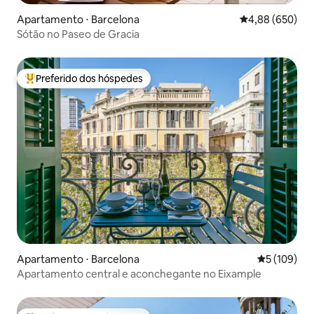
Apartamento ⋅ Barcelona
4,88 de uma ava
4,88 (650)
Sótão no Paseo de Gracia
Preferido dos hóspedes
Entre os melhores preferidos dos hóspedes
Apartamento ⋅ Barcelona
5 de uma av
5 (109)
Apartamento central e aconchegante no Eixample