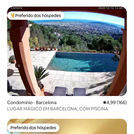
cidade.
Preferido dos hóspedes
Entre os melhores preferidos dos hóspedes
Condomínio ⋅ Barcelona
4,99 de uma av
4,99 (166)
LUGAR MÁGICO EM BARCELONA, COM PISCINA
Preferido dos hóspedes
Preferido dos hóspedes