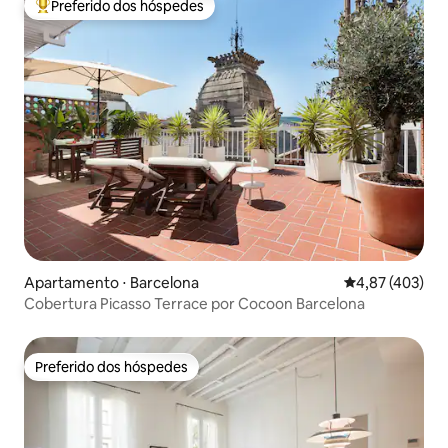
Preferido dos hóspedes
Entre os melhores preferidos dos hóspedes
Apartamento ⋅ Barcelona
4,87 de uma av
4,87 (403)
Cobertura Picasso Terrace por Cocoon Barcelona
Preferido dos hóspedes
Preferido dos hóspedes