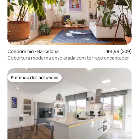
Condomínio ⋅ Barcelona
4,99 de uma ava
4,99 (209)
Cobertura moderna ensolarada com terraço encantador
Preferido dos hóspedes
Preferido dos hóspedes