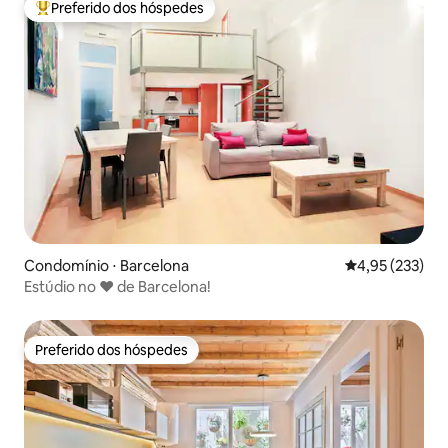
Preferido dos hóspedes
Entre os melhores preferidos dos hóspedes
Condomínio ⋅ Barcelona
4,95 de uma av
4,95 (233)
Estúdio no ♥ de Barcelona!
Preferido dos hóspedes
Preferido dos hóspedes