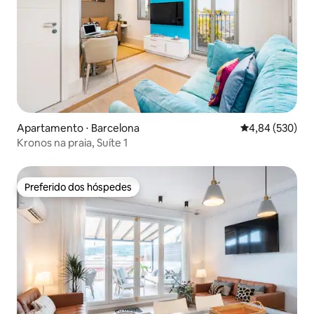
Apartamento ⋅ Barcelona
4,84 de uma ava
4,84 (530)
Kronos na praia, Suíte 1
Preferido dos hóspedes
Preferido dos hóspedes