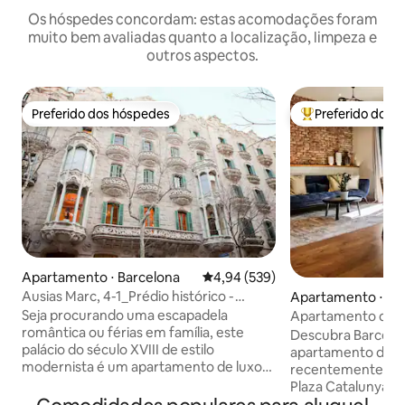
Os hóspedes concordam: estas acomodações foram
muito bem avaliadas quanto a localização, limpeza e
outros aspectos.
Preferido dos hóspedes
Preferido dos 
Preferido dos hóspedes
Entre os melhore
Apartamento ⋅ Barcelona
4,94 de uma avaliação média de 
4,94 (539)
Ausias Marc, 4-1_Prédio histórico -
Apartamento ⋅ Ba
terraço 1
Seja procurando uma escapadela
Apartamento de 3
romântica ou férias em família, este
localização centra
Descubra Barcelon
palácio do século XVIII de estilo
apartamento de 3
modernista é um apartamento de luxo
recentemente ref
completamente remodelado e uma
Plaza Catalunya. 
nova cobertura localizada no coração de
conexões de metr