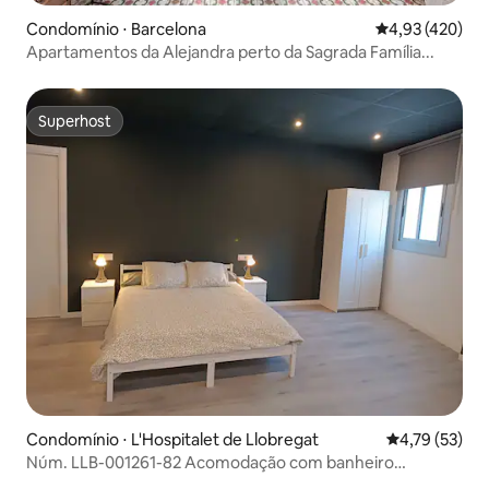
Condomínio ⋅ Barcelona
4,93 de uma av
4,93 (420)
Apartamentos da Alejandra perto da Sagrada Família...
Superhost
Superhost
Condomínio ⋅ L'Hospitalet de Llobregat
4,79 de uma a
4,79 (53)
Núm. LLB-001261-82 Acomodação com banheiro
privativo.