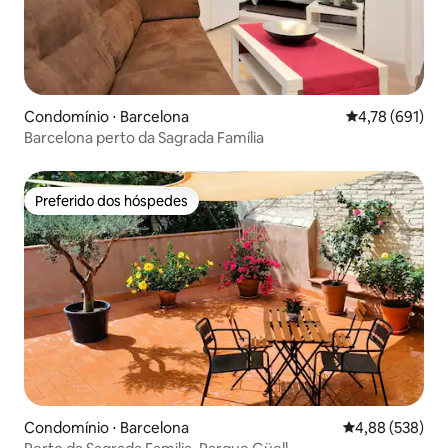
Condomínio ⋅ Barcelona
4,78 de uma av
4,78 (691)
Barcelona perto da Sagrada Família
Preferido dos hóspedes
Preferido dos hóspedes
Condomínio ⋅ Barcelona
4,88 de uma ava
4,88 (538)