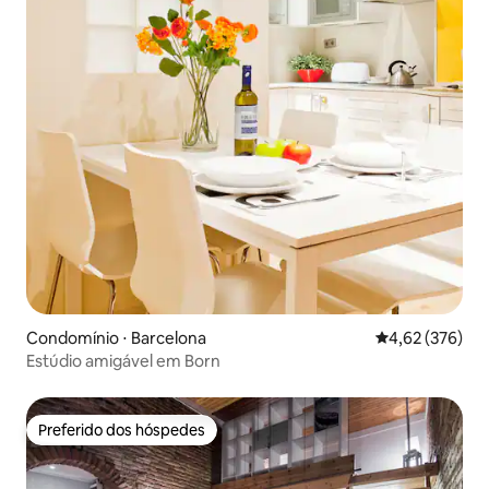
Condomínio ⋅ Barcelona
4,62 de uma av
4,62 (376)
Estúdio amigável em Born
Preferido dos hóspedes
Preferido dos hóspedes