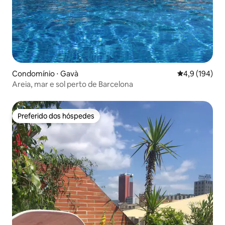
Condomínio ⋅ Gavà
4,9 de uma av
4,9 (194)
Areia, mar e sol perto de Barcelona
Preferido dos hóspedes
Preferido dos hóspedes