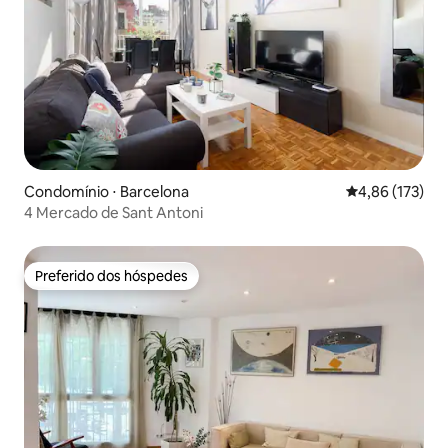
Condomínio ⋅ Barcelona
4,86 de uma av
4,86 (173)
4 Mercado de Sant Antoni
Preferido dos hóspedes
Preferido dos hóspedes