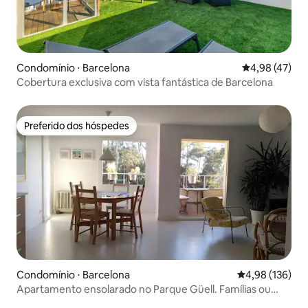
Condomínio ⋅ Barcelona
4,98 de uma a
4,98 (47)
Cobertura exclusiva com vista fantástica de Barcelona
Preferido dos hóspedes
Preferido dos hóspedes
Condomínio ⋅ Barcelona
4,98 de uma av
4,98 (136)
Apartamento ensolarado no Parque Güell. Famílias ou
maiores de 30 anos