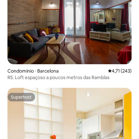
Condomínio ⋅ Barcelona
4,71 de uma av
4,71 (243)
R5. Loft espaçoso a poucos metros das Ramblas
Superhost
Superhost