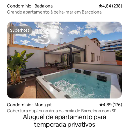
Condomínio ⋅ Badalona
4,84 de uma ava
4,84 (238)
Grande apartamento à beira-mar em Barcelona
Superhost
Superhost
Condomínio ⋅ Montgat
4,89 de uma av
4,89 (176)
Cobertura duplex na área da praia de Barcelona com SPA
Aluguel de apartamento para
Medblau
temporada privativos