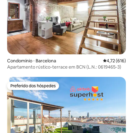
Condomínio ⋅ Barcelona
4,72 de uma av
4,72 (616)
Apartamento rústico-terrace em BCN (L.N.: 0619465-3)
Preferido dos hóspedes
Preferido dos hóspedes