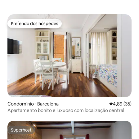
Preferido dos hóspedes
Preferido dos hóspedes
Condomínio ⋅ Barcelona
4,89 de uma a
4,89 (35)
Apartamento bonito e luxuoso com localização central
Superhost
Superhost