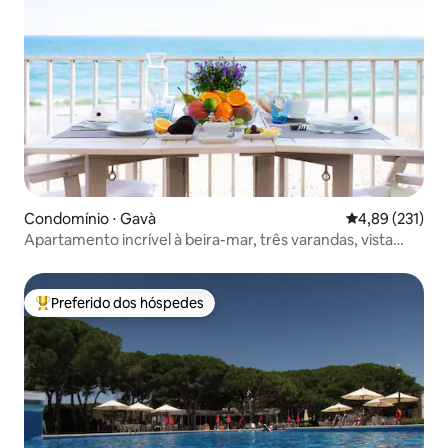
Condomínio ⋅ Gavà
4,89 de uma av
4,89 (231)
Apartamento incrível à beira-mar, três varandas, vista
para o mar
Preferido dos hóspedes
Entre os melhores preferidos dos hóspedes