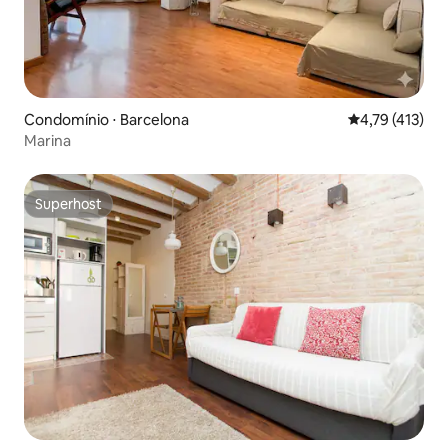
Condomínio ⋅ Barcelona
4,79 de uma av
4,79 (413)
Marina
Superhost
Superhost