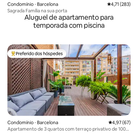
Condomínio ⋅ Barcelona
4,71 de uma av
4,71 (283)
Sagrada Família na sua porta
Aluguel de apartamento para
temporada com piscina
Preferido dos hóspedes
Entre os melhores preferidos dos hóspedes
Condomínio ⋅ Barcelona
4,97 de uma a
4,97 (67)
Apartamento de 3 quartos com terraço privativo de 100
m² – Eixample