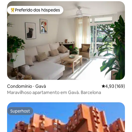
Preferido dos hóspedes
Entre os melhores preferidos dos hóspedes
Condomínio ⋅ Gavà
4,93 de uma av
4,93 (169)
Maravilhoso apartamento em Gavà. Barcelona
Superhost
Superhost