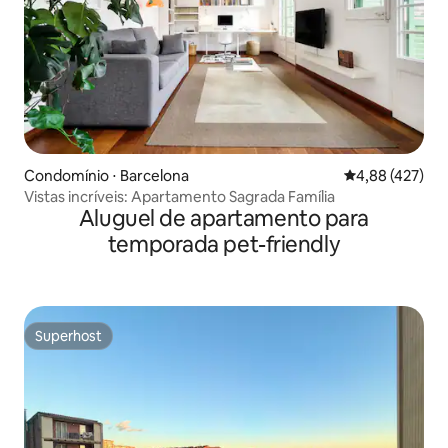
Condomínio ⋅ Barcelona
4,88 de uma av
4,88 (427)
Vistas incríveis: Apartamento Sagrada Família
Aluguel de apartamento para
temporada pet-friendly
Superhost
Superhost