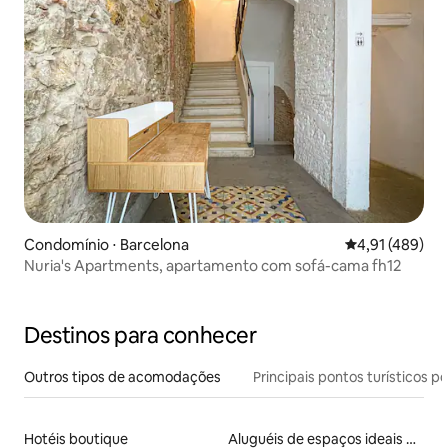
Condomínio ⋅ Barcelona
4,91 de uma av
4,91 (489)
Nuria's Apartments, apartamento com sofá-cama fh12
Destinos para conhecer
Outros tipos de acomodações
Principais pontos turísticos po
Hotéis boutique
Aluguéis de espaços ideais para famílias