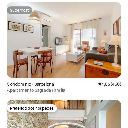
Superhost
Superhost
Condomínio ⋅ Barcelona
4,85 de uma av
4,85 (460)
Apartamento Sagrada Familia
Preferido dos hóspedes
Preferido dos hóspedes