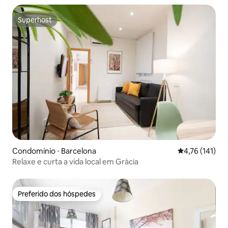
Superhost
Superhost
Condomínio ⋅ Barcelona
4,76 de uma av
4,76 (141)
Relaxe e curta a vida local em Gràcia
Preferido dos hóspedes
Preferido dos hóspedes