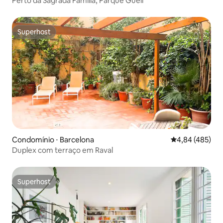
Perto da Sagrada Familia, Parque Güell
Superhost
Superhost
Condomínio ⋅ Barcelona
4,84 de uma av
4,84 (485)
Duplex com terraço em Raval
Superhost
Superhost