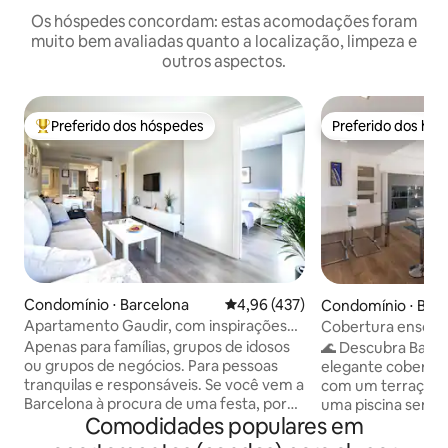
Os hóspedes concordam: estas acomodações foram
muito bem avaliadas quanto a localização, limpeza e
outros aspectos.
Preferido dos hóspedes
Preferido dos hó
Entre os melhores preferidos dos hóspedes
Preferido dos hó
Condomínio ⋅ Barcelona
4,96 de uma avaliação média de 
4,96 (437)
Condomínio ⋅ Bar
Apartamento Gaudir, com inspirações
Cobertura ensolar
modernistas. Iluminado, central e
piscina perto da pr
Apenas para famílias, grupos de idosos
🌊 Descubra Barcel
seguro.
ou grupos de negócios. Para pessoas
elegante cobertur
tranquilas e responsáveis. Se você vem a
com um terraço en
Barcelona à procura de uma festa, por
uma piscina semipr
Comodidades populares em
favor, escolha outro apartamento.
casais, o apartame
Apartamento confortável, tranquilo e
em uma rua tranqu