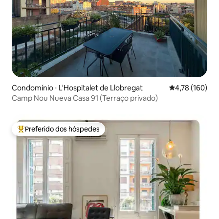
Condomínio ⋅ L'Hospitalet de Llobregat
4,78 de uma av
4,78 (160)
Camp Nou Nueva Casa 91 (Terraço privado)
Preferido dos hóspedes
Entre os melhores preferidos dos hóspedes