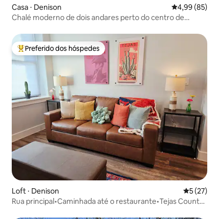
Casa ⋅ Denison
4,99 de uma a
4,99 (85)
Chalé moderno de dois andares perto do centro de
Denison
Preferido dos hóspedes
Entre os melhores preferidos dos hóspedes
Loft ⋅ Denison
5 de uma a
5 (27)
Rua principal•Caminhada até o restaurante•Tejas Country
Club•Cama king