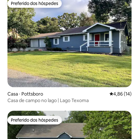
Preferido dos hóspedes
Preferido dos hóspedes
Casa ⋅ Pottsboro
4,86 de uma a
4,86 (14)
Casa de campo no lago | Lago Texoma
Preferido dos hóspedes
Preferido dos hóspedes