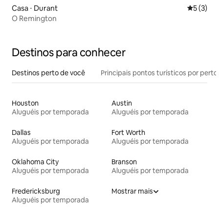
Casa ⋅ Durant
5 de uma 
5 (3)
O Remington
Destinos para conhecer
Destinos perto de você
Principais pontos turísticos por perto
Houston
Austin
Aluguéis por temporada
Aluguéis por temporada
Dallas
Fort Worth
Aluguéis por temporada
Aluguéis por temporada
Oklahoma City
Branson
Aluguéis por temporada
Aluguéis por temporada
Fredericksburg
Mostrar mais
Aluguéis por temporada