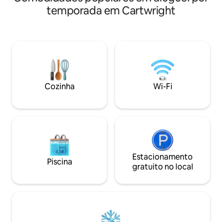
crianças vão desfr
tudo o que ele tem a oferecer como
temporada em Cartwright
forte na árvore e 
suas próprias férias. Localizado a 15
totalmente equipa
minutos do Cassino Choctaw, Cassino
remota dos vizinho
Westbay, Cassino Texoma e Lago
Tudo em um acre
Texoma. 3 camas/2 banheiros recém-
riacho. Como seu 
reformados (1 king e 2 queen) Cozinha
minutos de distânc
totalmente abastecida (panelas,
para tornar a sua 
frigideiras, copos, pratos, etc. Banheiros
abastecidos (artigos de higiene pessoal
Cozinha
Wi-Fi
incluídos) Wi-Fi gratuito e Netflix Animais
de estimação são bem-vindos (Garagem
não faz parte do aluguel)
Estacionamento
Piscina
gratuito no local