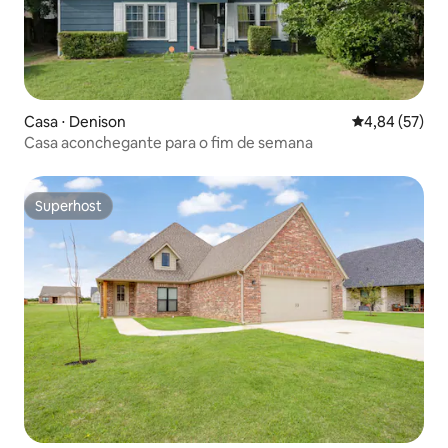
Casa ⋅ Denison
4,84 de uma a
4,84 (57)
Casa aconchegante para o fim de semana
Superhost
Superhost