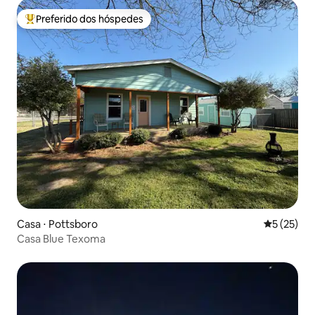
Preferido dos hóspedes
Entre os melhores preferidos dos hóspedes
Casa ⋅ Pottsboro
5 de uma a
5 (25)
Casa Blue Texoma