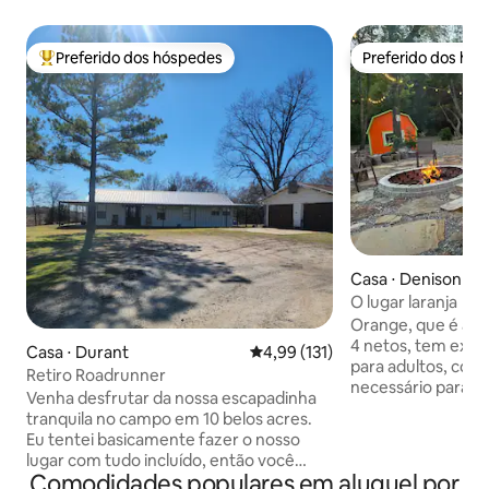
Preferido dos hóspedes
Preferido dos hó
Entre os melhores preferidos dos hóspedes
Preferido dos hó
Casa ⋅ Denison
O lugar laranja
Orange, que é a co
4 netos, tem exc
Casa ⋅ Durant
4,99 de uma avaliação média de 
4,99 (131)
para adultos, com
Retiro Roadrunner
necessário para u
Venha desfrutar da nossa escapadinha
noites. Lá fora, 
tranquila no campo em 10 belos acres.
incluindo seu barc
Eu tentei basicamente fazer o nosso
carregamento de ba
lugar com tudo incluído, então você
varanda enorme, r
Comodidades populares em aluguel por
pode apenas querer vir desfrutar de