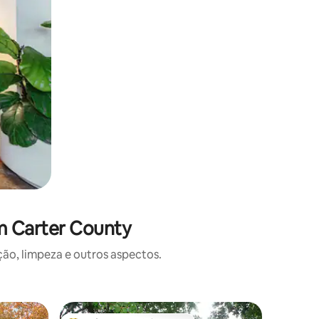
m Carter County
o, limpeza e outros aspectos.
Cabana ⋅