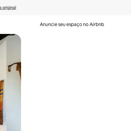
 original
Anuncie seu espaço no Airbnb
 deslizando o dedo na tela.