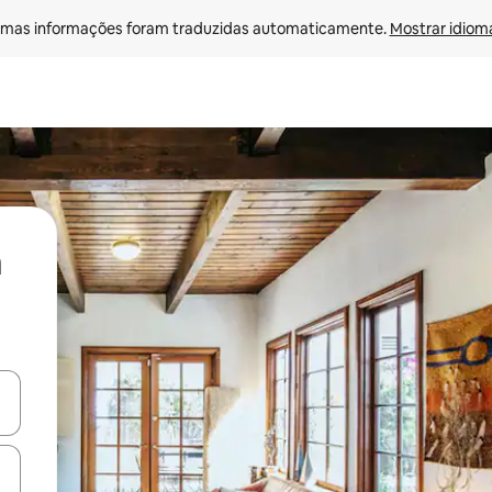
mas informações foram traduzidas automaticamente. 
Mostrar idioma
ore-os usando as seta para cima e para baixo do teclado ou tocando e