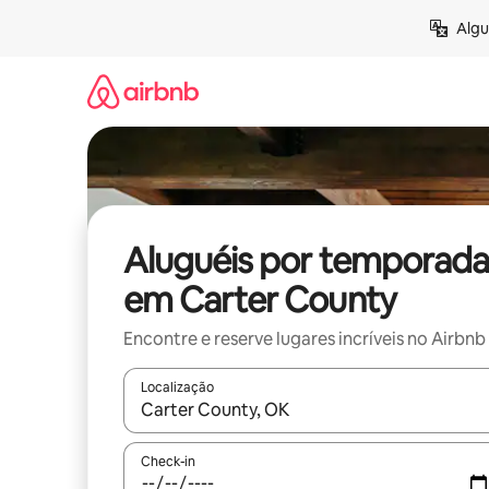
Pular
Algu
para
o
conteúdo
Aluguéis por temporada
em Carter County
Encontre e reserve lugares incríveis no Airbnb
Localização
Quando os resultados estiverem disponíveis, expl
Check-in