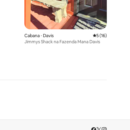
Cabana ⋅ Davis
5 de uma avaliação
5 (16)
Jimmys Shack na Fazenda Mana Davis