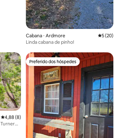
Cabana ⋅ Ardmore
5 de uma avaliação
5 (20)
Linda cabana de pinho!
Preferido dos hóspedes
Preferido dos hóspedes
4,88 de uma avaliação média de 5, 8 avaliações
4,88 (8)
o Turner
ções