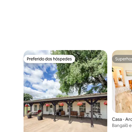
Preferido dos hóspedes
Superho
Preferido dos hóspedes
Superho
Casa ⋅ A
Bangalô e