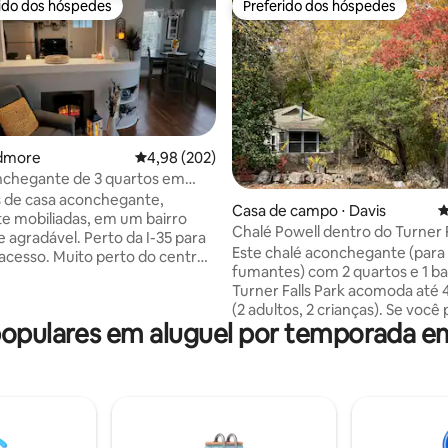
rido dos hóspedes
Preferido dos hóspedes
 melhores preferidos dos hóspedes
Preferido dos hóspedes
rdmore
4,98 de uma avaliação média de 5, 202 avalia
4,98 (202)
nchegante de 3 quartos em
édia de 5, 272 avaliações
armoso de Nice
 de casa aconchegante,
Casa de campo ⋅ Davis
4
e mobiliadas, em um bairro
Chalé Powell dentro do Turner F
e agradável. Perto da I-35 para
Este chalé aconchegante (para
o acesso. Muito perto do centro
fumantes) com 2 quartos e 1 b
e, a 10 minutos do Lago
Turner Falls Park acomoda até 
 do Cassino Lakecrest e a
(2 adultos, 2 crianças). Se você 
20 minutos de Turner Falls ou
pulares em aluguel por temporada e
de mais espaço ou planejar uma
o WinStar World! Familiar e
por favor, procure em outro lug
imais de estimação com muito
cabana está totalmente mobilia
 quintal. A longa entrada pode
poucos passos de piqueniques,
vários veículos. As
e as Cataratas. * Regras importantes de
des em destaque também
Turner Falls:* * Ingressos obrigatórios
ozinha, máquina de lavar, secar,
para todos os hóspedes diaria
 trabalho dedicado, banheira