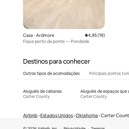
Casa ⋅ Ardmore
4,95 de uma avaliação 
4,95 (19)
Fique perto da ponte — Pondside
Destinos para conhecer
Outros tipos de acomodações
Principais pontos turí
Aluguéis de cabanas
Carter County
Carter County
Airbnb
Estados Unidos
Oklahoma
Carter Coun
© 2026 Airbnb, Inc.
Privacidade
Termos