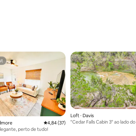
st
st
Loft ⋅ Davis
"Cedar Falls Cabin 3" ao lado d
rdmore
4,84 de uma avaliação média de 5, 37 avalia
4,84 (37)
Falls Park
legante, perto de tudo!