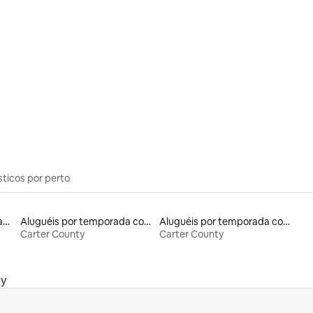
média de 5, 19 avaliações
sticos por perto
Aluguéis de espaços que aceitam animais de estimação
Aluguéis por temporada com banheira de hidromassagem
Aluguéis por temporada com acesso ao lago
Carter County
Carter County
ty