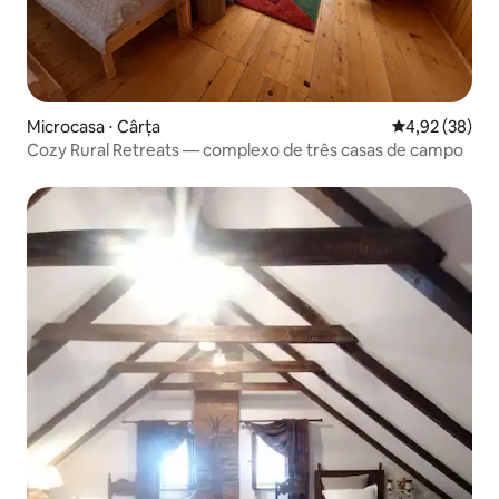
Microcasa ⋅ Cârța
4,92 de uma a
4,92 (38)
Cozy Rural Retreats — complexo de três casas de campo