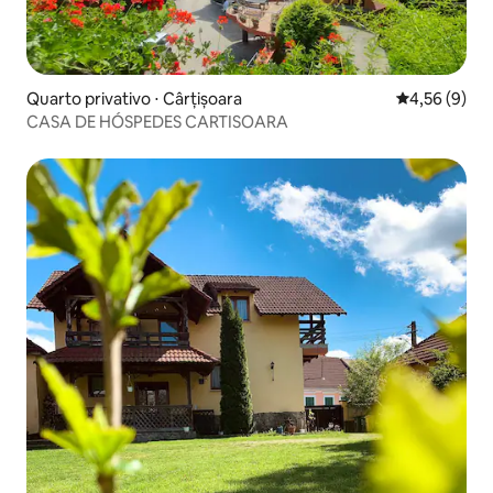
Quarto privativo ⋅ Cârțișoara
4,56 de uma 
4,56 (9)
CASA DE HÓSPEDES CARTISOARA