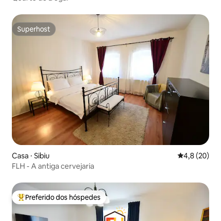
Superhost
Superhost
Casa ⋅ Sibiu
4,8 de uma a
4,8 (20)
FLH - A antiga cervejaria
Preferido dos hóspedes
Entre os melhores preferidos dos hóspedes