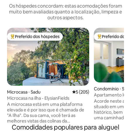
Os hóspedes concordam: estas acomodações foram
muito bem avaliadas quanto a localização, limpeza e
outros aspectos.
Preferido dos hóspedes
Preferido dos 
Entre os melhores preferidos dos hóspedes
Entre os melhore
Condomínio ⋅ Sibi
Microcasa ⋅ Sadu
5 de uma avaliação média de 
5 (205)
Apartamento lumin
Microcasa na ilha - ElysianFields
minutos a pé da C
Acorde neste apa
A microcasa está em uma plataforma
situado em um edif
elevada e é por isso que é chamada de
histórico, bem no 
"A Ilha". Da sua cama, você terá as
uma caminhada mat
melhores vistas das colinas da
antes que ela fiqu
Comodidades populares para aluguel
Transilvânia. Dentro do pequeno você
lugar aconchegante