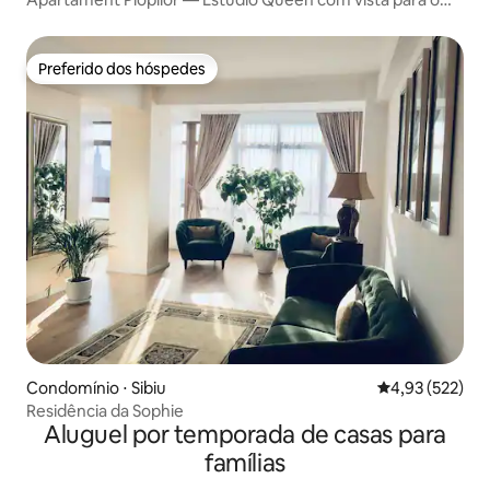
pátio interno
Preferido dos hóspedes
Preferido dos hóspedes
Condomínio ⋅ Sibiu
4,93 de uma av
4,93 (522)
Residência da Sophie
Aluguel por temporada de casas para
famílias