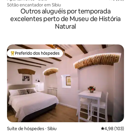
Sótão encantador em Sibiu
Outros aluguéis por temporada
excelentes perto de Museu de História
Natural
Preferido dos hóspedes
Entre os melhores preferidos dos hóspedes
Suíte de hóspedes ⋅ Sibiu
4,98 de uma av
4,98 (103)