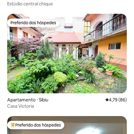
Estúdio central chique
Preferido dos hóspedes
Preferido dos hóspedes
Apartamento ⋅ Sibiu
4,79 de uma a
4,79 (86)
Casa Victoria
Preferido dos hóspedes
Entre os melhores preferidos dos hóspedes