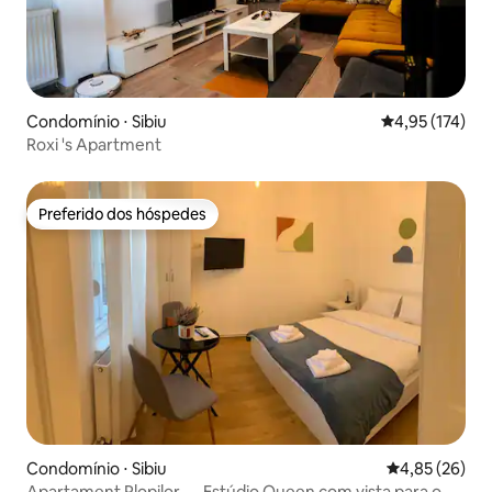
Condomínio ⋅ Sibiu
4,95 de uma av
4,95 (174)
Roxi 's Apartment
Preferido dos hóspedes
Preferido dos hóspedes
Condomínio ⋅ Sibiu
4,85 de uma a
4,85 (26)
Apartament Plopilor — Estúdio Queen com vista para o