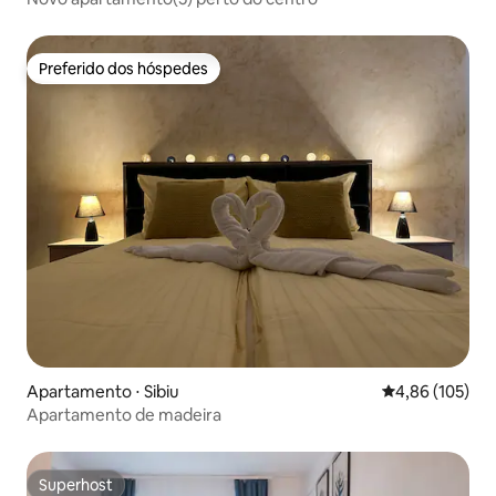
Preferido dos hóspedes
Preferido dos hóspedes
Apartamento ⋅ Sibiu
4,86 de uma av
4,86 (105)
Apartamento de madeira
Superhost
Superhost