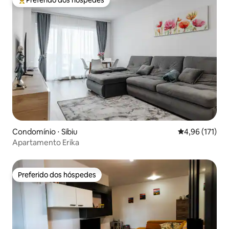
Entre os melhores preferidos dos hóspedes
Condomínio ⋅ Sibiu
4,96 de uma av
4,96 (171)
Apartamento Erika
Preferido dos hóspedes
Preferido dos hóspedes