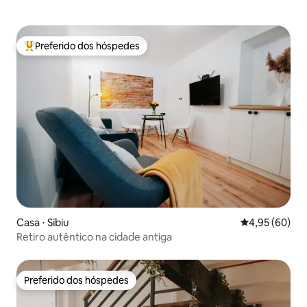
Preferido dos hóspedes
Entre os melhores preferidos dos hóspedes
Casa ⋅ Sibiu
4,95 de uma a
4,95 (60)
Retiro autêntico na cidade antiga
Preferido dos hóspedes
Preferido dos hóspedes