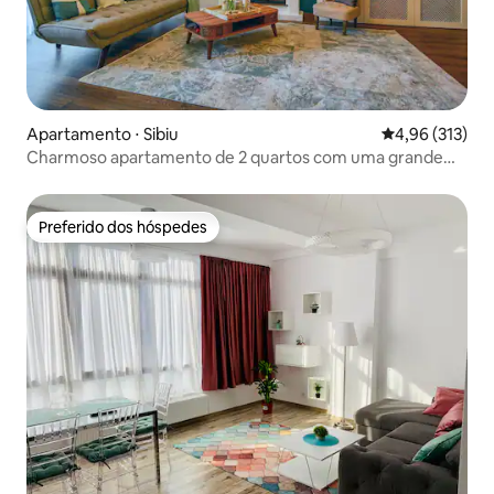
Apartamento ⋅ Sibiu
4,96 de uma av
4,96 (313)
Charmoso apartamento de 2 quartos com uma grande
biblioteca
Preferido dos hóspedes
Preferido dos hóspedes