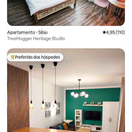
Apartamento ⋅ Sibiu
4,95 de uma av
4,95 (110)
TreeHugger Heritage Studio
Preferido dos hóspedes
Entre os melhores preferidos dos hóspedes