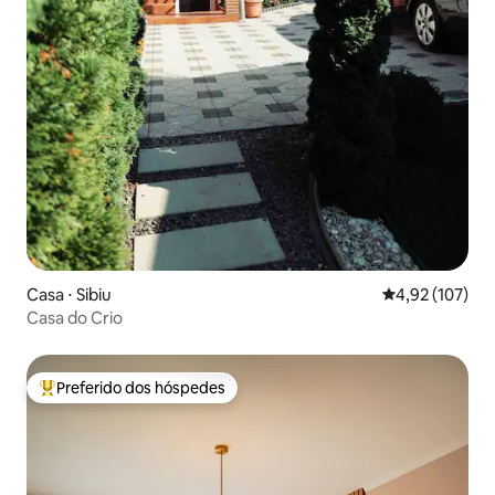
Casa ⋅ Sibiu
4,92 de uma av
4,92 (107)
Casa do Crio
Preferido dos hóspedes
Entre os melhores preferidos dos hóspedes