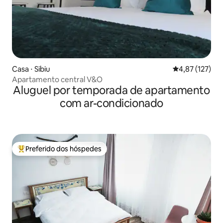
Casa ⋅ Sibiu
4,87 de uma av
4,87 (127)
Apartamento central V&O
Aluguel por temporada de apartamento
com ar-condicionado
Preferido dos hóspedes
Entre os melhores preferidos dos hóspedes