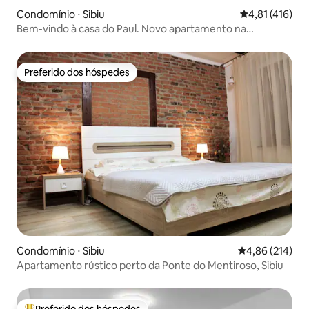
Condomínio ⋅ Sibiu
4,81 de uma av
4,81 (416)
Bem-vindo à casa do Paul. Novo apartamento na
cobertura
Preferido dos hóspedes
Preferido dos hóspedes
Condomínio ⋅ Sibiu
4,86 de uma av
4,86 (214)
Apartamento rústico perto da Ponte do Mentiroso, Sibiu
Preferido dos hóspedes