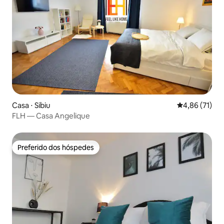
Casa ⋅ Sibiu
4,86 de uma a
4,86 (71)
FLH — Casa Angelique
Preferido dos hóspedes
Preferido dos hóspedes