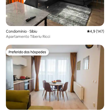
Condomínio ⋅ Sibiu
4,9 de uma av
4,9 (147)
Apartamento Tiberiu Ricci
Preferido dos hóspedes
Preferido dos hóspedes