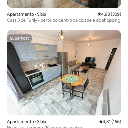
Apartamento ⋅ Sibiu
4,98 de uma ava
4,98 (309)
Casa 3 de Turily - perto do centro da cidade e do shopping
Superhost
Superhost
Apartamento ⋅ Sibiu
4,81 de uma av
4,81 (166)
Novo apartamento(5) perto do centro