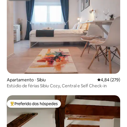
Apartamento ⋅ Sibiu
4,84 de uma ava
4,84 (279)
Estúdio de férias Sibiu Cozy, Central e Self Check-in
Preferido dos hóspedes
Entre os melhores preferidos dos hóspedes