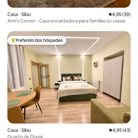
Casa ⋅ Sibiu
4,95 de uma a
4,95 (39)
Ami's Corner - Casa encantadora para famílias ou casais
Preferido dos hóspedes
Entre os melhores preferidos dos hóspedes
Casa ⋅ Sibiu
4,95 de uma a
4,95 (43)
Quarto de Dogar