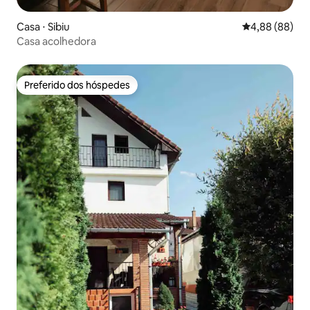
Casa ⋅ Sibiu
4,88 de uma av
4,88 (88)
Casa acolhedora
Preferido dos hóspedes
Preferido dos hóspedes